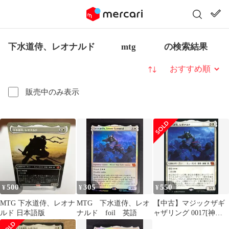
下水道侍、レオナルド mtg の検索結果
並び替え
販売中のみ表示
500
305
550
¥
¥
¥
MTG 下水道侍、レオナ
MTG 下水道侍、レオ
【中古】マジックザギ
ルド 日本語版
ナルド foil 英語
ャザリング 0017[神話
R]：【TMT】下水道