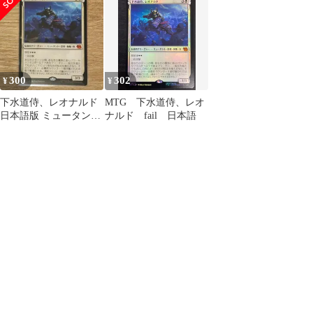
侍、レオナル
ド/Leonardo， Sewer
Samurai
300
302
¥
¥
下水道侍、レオナルド
MTG 下水道侍、レオ
日本語版 ミュータント
ナルド fail 日本語
タートルズ