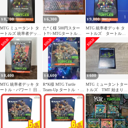
8,700
6,300
9,000
¥
¥
¥
MTG ミュータント タ
た*く様 500円スター
MTG 統率者デッキ タ
ートルズ 統率者デッキ
ト‼️✨MTGタートルズ
ートルズ タートル・
英語版 TMNT
プレリリース2BOX✨
パワー 日本語 未開
封
8,400
4,600
600
¥
¥
¥
MTG 統率者デッキ タ
R*K様 MTG Turtle
MTG ミュータントター
ートル・パワー！ 日本
Team-Up タートル ・チ
トルズ TMT 始まりの
語版
ームアップ シュリ
液体 英語 Foil