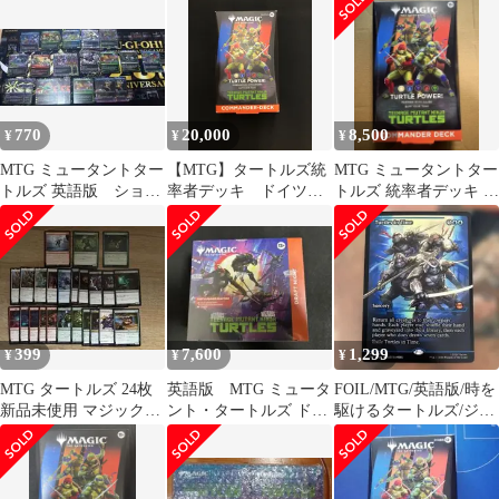
ブースター
けつき
770
20,000
8,500
¥
¥
¥
MTG ミュータントター
【MTG】タートルズ統
MTG ミュータントター
トルズ 英語版 ショー
率者デッキ ドイツ語
トルズ 統率者デッキ タ
ケース まとめ
版
ートルパワー 英語版 未
開封
399
7,600
1,299
¥
¥
¥
MTG タートルズ 24枚
英語版 MTG ミュータ
FOIL/MTG/英語版/時を
新品未使用 マジックザ
ント・タートルズ ドラ
駆けるタートルズ/ジャ
ギャザリング
フト
パン・ショーケース