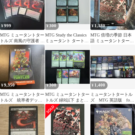
999
300
1,380
¥
¥
¥
MTG ミュータントター
MTG Study the Classics
MTG 倍増の季節 日本
トルズ 南風の守護者 日
ミュータント タートル
語 ミュータントタート
本語 4枚セット
ズ 英語 4枚セット
ルズ
9,350
308
1,400
¥
¥
¥
MTG ミュータントター
MTG ミュータントター
ミュータントタートル
トルズ 統率者デッ
トルズ 緑R以下 まとめ
ズ MTG 英語版 foil
キ タートルパワー
売り 7枚
まとめ
英語版