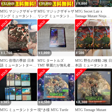
32,669
39,093
9,800
¥
¥
¥
MTG マジックザギャザ
MTG マジックザギャザ
MTG Secret Lair x
リング ミュータントタ
リング ミュータントタ
Teenage Mutant Ninja
ートルズ Turtle Team-
ートルズ Turtle Team-
Turtles: The Mighty
Up 英語版 1組入 5個セ
Up 英語版 1組入 6個セ
Mutanimals Non-Foil
ット まとめ売り
ット まとめ売り
Edition EN
1,700
1,000
500
¥
¥
¥
MTG 倍増の季節 日本
MTG タートルズ
MTG 野生の律動 2枚 日
語 ミュータントタート
TMT 華麗だが無礼者
本語 ミュータントター
ルズ
英語 Foil
トルズ
305
4,500
8,300
¥
¥
¥
MTG ミュータントター
現*き様 MTG Turtle
MTG Teenage Mutant