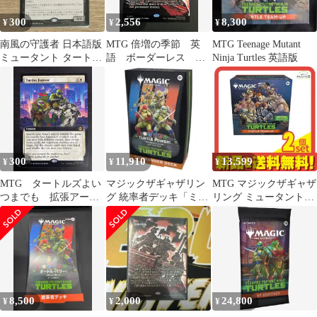
300
2,556
8,300
¥
¥
¥
南風の守護者 日本語版
MTG 倍増の季節 英
MTG Teenage Mutant
ミュータント タートル
語 ボーダーレス
Ninja Turtles 英語版
ズ
PZA ソース・マテリア
ル ミュータント タ
ートルズ
300
11,910
13,599
¥
¥
¥
MTG タートルズよい
マジックザギャザリン
MTG マジックザギャザ
つまでも 拡張アー
グ 統率者デッキ「ミュ
リング ミュータントタ
ト 英語
ータント タートルズ」
ートルズ Turtle Team-
英語版
Up 英語版 1組入 2個セ
ット まとめ売り
8,500
2,000
24,800
¥
¥
¥