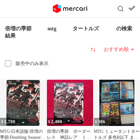
倍増の季節 mtg タートルズ の検索
結果
並び替え
販売中のみ表示
1,780
2,480
306
¥
¥
¥
MTG/日本語版/倍増の
倍増の季節 ボーダー
MTG ミュータントター
季節/Doubling Season/ボ
レス 神話レア ミュ
トルズ 多色R以下 まと