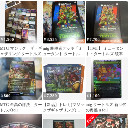
ーダーレス/ミュータン
ータント タートル
め売り 6枚
ト タートルズ/マテリア
ズ PZA MTG
ルカード/PZA0011
1,500
8,555
7,700
¥
¥
¥
MTG マジック：ザ・ギ
mtg 統率者デッキ「ミ
【TMT】 ミュータン
ャザリング タートルズ
ュータント タートル
ト・タートルズ 統率者
ズ」英語版 タートル・
英語版 未開封
パワー
800
7,280
1,100
¥
¥
¥
MTG 至高の評決 ター
【新品】トレカ(マジッ
mtg タートルズ 新世代
トルズfoil
クザギャザリング)
の奥義 u foil
MTG Teenage Mutant
Ninja Turtles Bundle 英
語版