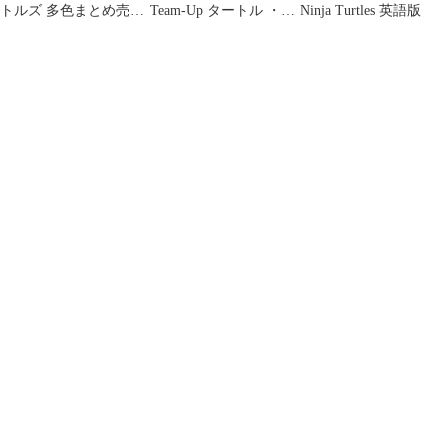
トルズ 多色まとめ売り
Team-Up タートル ・チ
Ninja Turtles 英語版
9枚
ームアップ シュリ