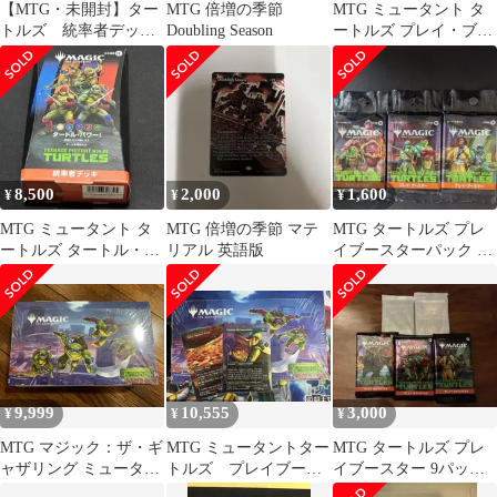
【MTG・未開封】ター
MTG 倍増の季節
MTG ミュータント タ
トルズ 統率者デッキ
Doubling Season
ートルズ プレイ・ブー
「タートル・パワ
スターパック 英語版 x
ー！」日本語版
36個セット
8,500
2,000
1,600
¥
¥
¥
MTG ミュータント タ
MTG 倍増の季節 マテ
MTG タートルズ プレ
ートルズ タートル・パ
リアル 英語版
イブースターパック 日
ワー！ 統率者デッキ 日
本語版 未開封セット マ
本語未開封
ジック
9,999
10,555
3,000
¥
¥
¥
MTG マジック：ザ・ギ
MTG ミュータントター
MTG タートルズ プレ
ャザリング ミュータン
トルズ プレイブース
イブースター 9パック
ト・タートルズ プレイ
ター 日本語版 おま
＋