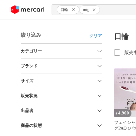
ンツにスキップ
口輪
mtg
絞り込み
口輪
クリア
カテゴリー
販売
ブランド
サイズ
販売状況
出品者
4,900
¥
フェイシャ
商品の状態
グPAO (パ
るみ 顔 筋