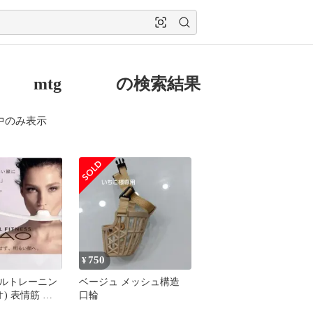
 mtg の検索結果
中のみ表示
750
¥
ルトレーニン
ベージュ メッシュ構造
オ) 表情筋 た
口輪
肉 引き締め