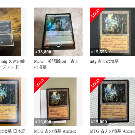
パー 神話レア ZNE
グ
MTG
33,800
15,555
¥
¥
mtg 久遠の終
MTG 英語版foil 古え
mtg 古えの墳墓
ーダレス 日本
の墳墓
19,800
15,000
¥
¥
えの墳墓 日本語
MTG 古の墳墓 Ancient
MTG 古えの墳墓 Ancien