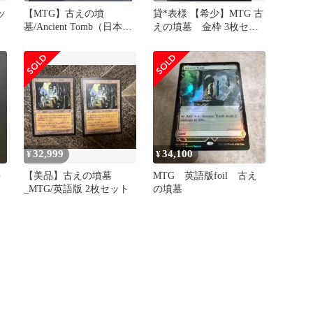
ッ
【MTG】古えの墳
貸*表様 【希少】MTG 古
墓/Ancient Tomb（日本語
えの墳墓 金枠 3枚セッ
版・TMP版）テンペスト
ト 英語版 旧枠
32,999
34,100
¥
¥
語
【美品】古えの墳墓
MTG 英語版foil 古え
_MTG/英語版 2枚セット
の墳墓