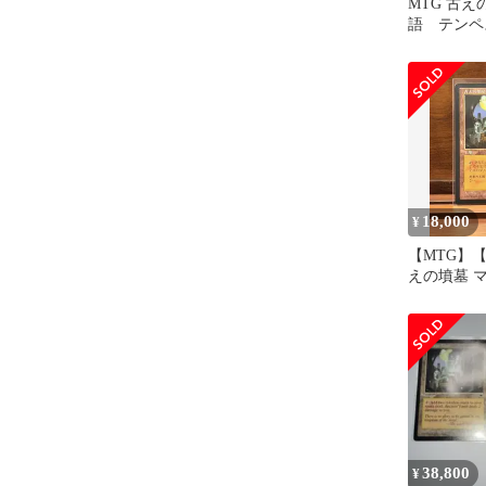
MTG 古
語 テンペ
18,000
¥
【MTG】
えの墳墓 
ザリング
38,800
¥