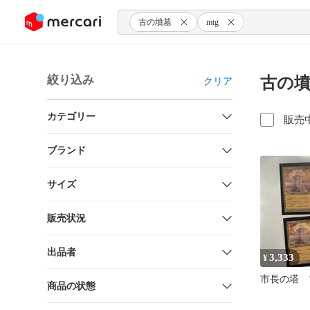
ンツにスキップ
古の墳墓
mtg
絞り込み
古の
クリア
カテゴリー
販売
ブランド
サイズ
販売状況
出品者
3,333
¥
市長の塔 
商品の状態