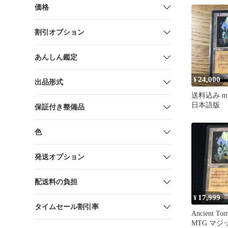
価格
割引オプション
あんしん鑑定
24,000
¥
出品形式
送料込み m
日本語版
保証付き整備品
色
発送オプション
配送料の負担
17,999
¥
タイムセール割引率
Ancient 
MTG マ