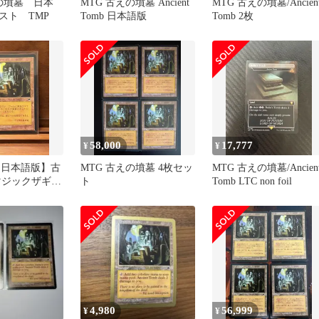
えの墳墓 日本
MTG 古えの墳墓 Ancient
MTG 古えの墳墓/Ancien
スト TMP
Tomb 日本語版
Tomb 2枚
58,000
17,777
¥
¥
【日本語版】古
MTG 古えの墳墓 4枚セッ
MTG 古えの墳墓/Ancien
マジックザギャ
ト
Tomb LTC non foil
4,980
56,999
¥
¥