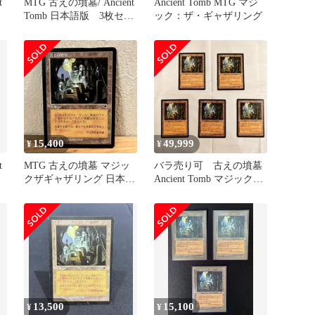
t
MTG 古えの墳墓/ Ancient
Ancient Tomb MTG マジ
Tomb 日本語版 3枚セッ
ック：ザ・ギャザリング
ト
15,400
49,999
¥
¥
t
MTG 古えの墳墓 マジッ
バラ売り可 古えの墳墓
クザギャザリング 日本語
Ancient Tomb マジックザ
版
ギャザリング MTG
13,500
15,100
¥
¥