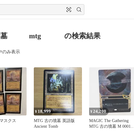
墳墓 mtg の検索結果
中のみ表示
18,999
24,200
¥
¥
マスクス
MTG 古の墳墓 英語版
MAGIC The Gathering
Ancient Tomb
MTG 古の墳墓 M 0001
EOS・JP ボーダーレス 