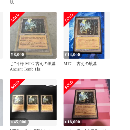
版
8,000
14,000
¥
¥
じ*う様 MTG 古えの墳墓
MTG 古えの墳墓
Ancient Tomb 1枚
45,000
18,000
¥
¥