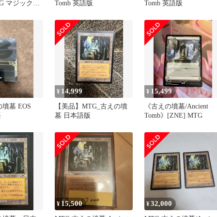
TG マジック・
Tomb 英語版
Tomb 英語版
リング
14,999
15,499
¥
¥
の墳墓 EOS
【美品】MTG_古えの墳
《古えの墳墓/Ancient
語
墓 日本語版
Tomb》[ZNE] MTG
15,500
32,000
¥
¥