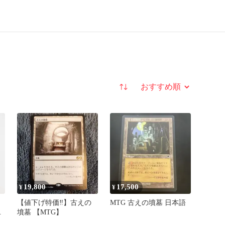
並び替え
19,800
17,500
¥
¥
【値下げ特価‼️】古えの
MTG 古えの墳墓 日本語
墳墓 【MTG】
ト