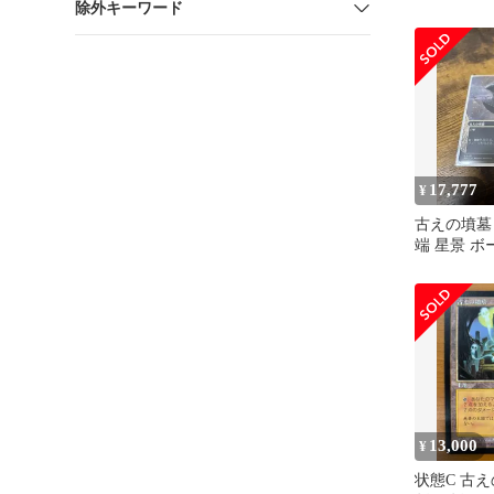
除外キーワード
版）
17,777
¥
古えの墳墓 
端 星景 ボ
語1枚
13,000
¥
状態C 古