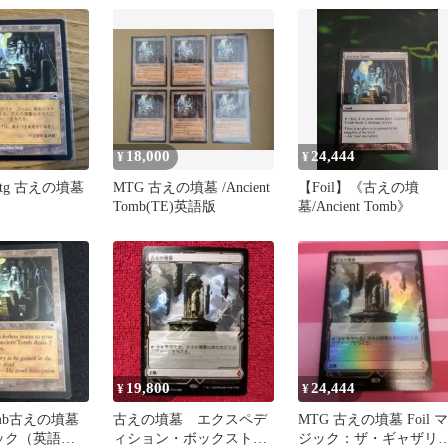
レカ ∴WU5638
18,000
24,444
¥
¥
tg 古えの墳墓
MTG 古えの墳墓 /Ancient
【Foil】《古えの墳
Tomb(TE)英語版
墓/Ancient Tomb》
19,800
24,444
¥
¥
Tomb古えの墳墓
古えの墳墓 エクスペデ
MTG 古えの墳墓 Foil マ
ジック（英語
ィション・ボックストッ
ジック：ザ・ギャザリ