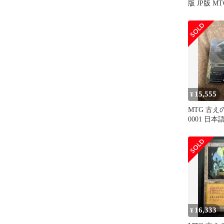
版 JP版 M
ザ・ギャザ
15,555
¥
MTG 古え
0001 日本
16,333
¥