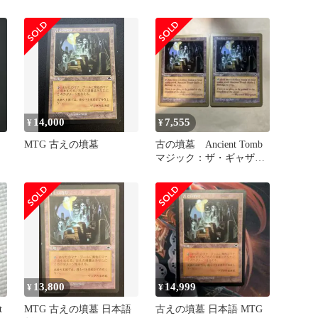
FOIL 英語版
14,000
7,555
¥
¥
MTG 古えの墳墓
古の墳墓 Ancient Tomb
マジック：ザ・ギャザリ
ン MTG 金枠 2枚
13,800
14,999
¥
¥
t
MTG 古えの墳墓 日本語
古えの墳墓 日本語 MTG