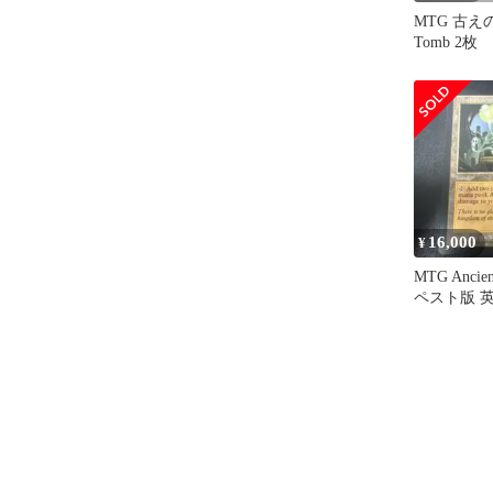
MTG 古えの墳
Tomb 2枚
16,000
¥
MTG Ancie
ペスト版 
墳墓