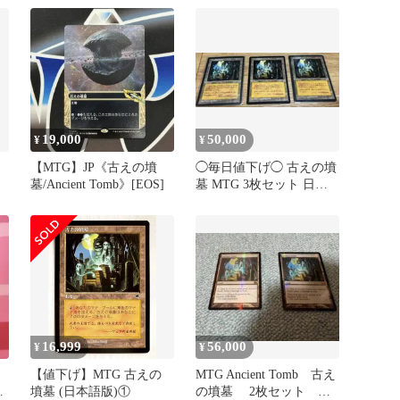
19,000
50,000
¥
¥
【MTG】JP《古えの墳
◯毎日値下げ◯ 古えの墳
墓/Ancient Tomb》[EOS]
墓 MTG 3枚セット 日本
語2枚 英語1枚 テンペス
ト
16,999
56,000
¥
¥
【値下げ】MTG 古えの
MTG Ancient Tomb 古え
ン
墳墓 (日本語版)①
の墳墓 2枚セット