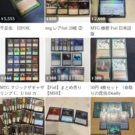
5,555
800
2,600
¥
¥
¥
千足虫 日FOIL
mtg レアfoil 20枚 ②
MTG 緻密 Foil 日本語
版
444
300
300
¥
¥
¥
MTG マジックザギャザ
【Foil】まとめ売り
50円 4枚セット 《命取
リング C、U foil カー
【MSH】
りの昆虫/Deadly
ド 25枚セット 日本語
Insect》[ALL] 緑C