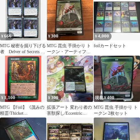
666
300
4,000
¥
¥
¥
MTG 秘密を掘り下げる
MTG 昆虫 手掛かり ト
foilカードセット
者 Delver of Secrets 昆
ークン・アーティファ
虫の逸脱者 4
クト フォイル
1,100
300
400
¥
¥
現在 ¥
MTG 【Foil】《茂みの
拡張アート 変わり者の
MTG 昆虫 手掛かり ト
精霊/Thicket
害獣探し/Eccentric
ークン 2枚セット
Elemental》
Pestfinder mtg