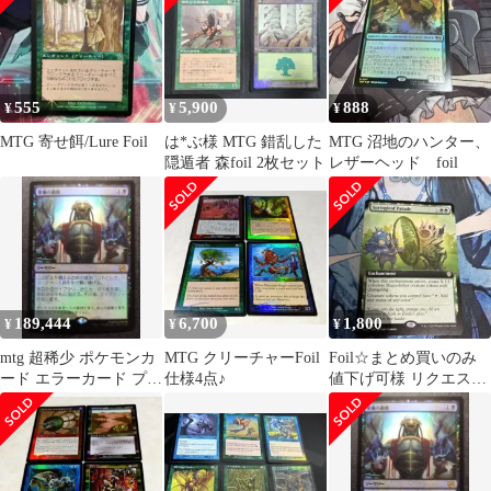
555
5,900
888
¥
¥
¥
MTG 寄せ餌/Lure Foil
は*ぶ様 MTG 錯乱した
MTG 沼地のハンター、
隠遁者 森foil 2枚セット
レザーヘッド foil
189,444
6,700
1,800
¥
¥
¥
mtg 超稀少 ポケモンカ
MTG クリーチャーFoil
Foil‪☆まとめ買いのみ
ード エラーカード プロ
仕様4点♪
値下げ可様 リクエスト
モ FOIL 悪魔の意図
2点 まとめ商品