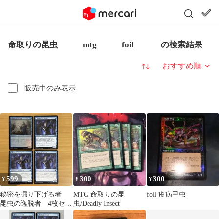
命取りの昆虫 mtg foil の検索結果
並び替え
販売中のみ表示
599
300
300
¥
¥
¥
秘密を掘り下げる者
MTG 命取りの昆
foil 疫病甲虫
昆虫の逸脱者 4枚セッ
虫/Deadly Insect
ト(1枚foil)