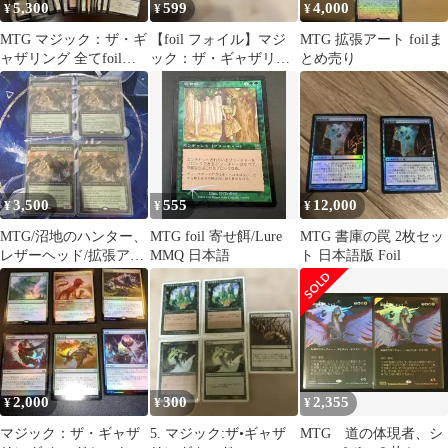
5,300
599
4,000
¥
¥
¥
MTG マジック：ザ・ギ
【foil フォイル】マジ
MTG 拡張アート foilま
ャザリング 全てfoilセ
ック：ザ・ギャザリン
とめ売り
ット
グ カードセット 3枚
3,500
555
12,000
¥
¥
¥
MTG/沼地のハンター、
MTG foil 寄せ餌/Lure
MTG 書庫の罠 2枚セッ
レザーヘッド/拡張アー
MMQ 日本語
ト 日本語版 Foil
ト/英語/Foil×4枚
2,000
300
2,355
¥
¥
¥
マジック：ザ・ギャザ
5. マジック:ザ•ギャザ
MTG 道の体現者、シ