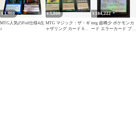
3,900
3,000
184,222
¥
¥
¥
MTG人気のFoil仕様4点
MTG マジック：ザ・ギ
mtg 超稀少 ポケモンカ
♪
ャザリング カード 6枚
ード エラーカード プロ
セット foilセット
モ FOIL 悪魔の意図