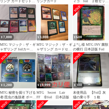
リング カードセット
リングカード
ィコ foil ２枚セッ
foil ホイル
ト ボーダーレス #tu
7,000
3,000
600
¥
¥
¥
MTG マジック：ザ・ギ
MTG マジック：ザ・ギ
よ*し様 MTG INV 菌獣
ャザリング foilカード
ャザリング カードセッ
の横行 日本語版 Foil
セット
ト foil
1,200
19,999
380
¥
¥
¥
MTG 秘密を掘り下げる
MTG Secret Lair
未使用品 【Foil】灰
者/昆虫の逸脱者 ボーダ
FF 非foil 日本語版
燼の乗り手 １枚
ーレス 英語2枚 SLD