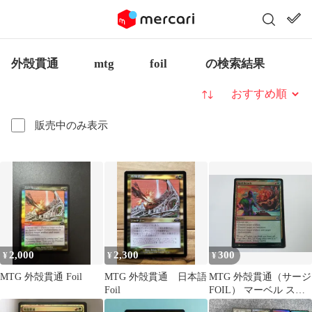
外殻貫通 mtg foil の検索結果
並び替え
販売中のみ表示
2,000
2,300
300
¥
¥
¥
MTG 外殻貫通 Foil
MTG 外殻貫通 日本語
MTG 外殻貫通（サージ
Foil
FOIL） マーベル スー
パー・ヒーローズ 英語