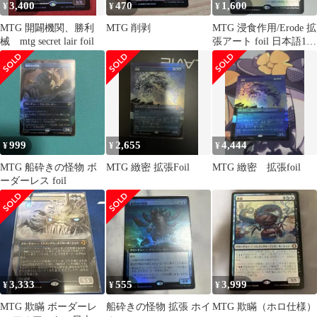
3,400
470
1,600
¥
¥
¥
MTG 開闢機関、勝利
MTG 削剥
MTG 浸食作用/Erode 拡
械 mtg secret lair foil
張アート foil 日本語1枚
SOS
999
2,655
4,444
¥
¥
¥
MTG 船砕きの怪物 ボ
MTG 緻密 拡張Foil
MTG 緻密 拡張foil
ーダーレス foil
3,333
555
3,999
¥
¥
¥
MTG 欺瞞 ボーダーレ
船砕きの怪物 拡張 ホイ
MTG 欺瞞（ホロ仕様）