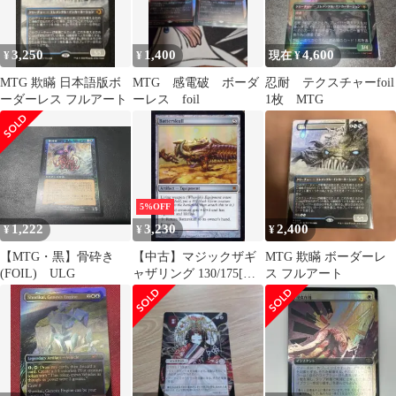
3,250
1,400
4,600
¥
¥
現在 ¥
MTG 欺瞞 日本語版ボ
MTG 感電破 ボーダ
忍耐 テクスチャーfoil
ーダーレス フルアート
ーレス foil
1枚 MTG
5%OFF
1,222
3,230
2,400
¥
¥
¥
【MTG・黒】骨砕き
【中古】マジックザギ
MTG 欺瞞 ボーダーレ
(FOIL) ULG
ャザリング 130/175[神
ス フルアート
話R]：【NPH】
【FOIL】Batterskull/殴
打頭蓋