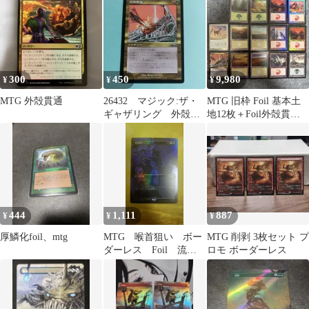
1枚
300
450
9,980
¥
¥
¥
MTG 外殻貫通
26432 マジック:ザ・
MTG 旧枠 Foil 基本土
ギャザリング 外殻貫
地12枚＋Foil外殻貫
通
通、優雅なアンテロー
プ
444
1,111
887
¥
¥
¥
厚鱗化foil、mtg
MTG 喉首狙い ボー
MTG 削剥 3枚セット プ
ダーレス Foil 流星
ロモ ボーダーレス
マーク