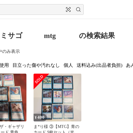
つミサゴ mtg の検索結果
中のみ表示
使用
目立った傷や汚れなし
個人
送料込み(出品者負担)
あ
400
¥
ザ・ギャザリ
ま*り様 ③【MTG】青の
ード 青色 8
カード 9枚セット（光る