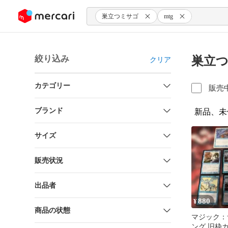
ンツにスキップ
巣立つミサゴ
mtg
絞り込み
巣立
クリア
カテゴリー
販売
ブランド
新品、未
サイズ
販売状況
出品者
880
¥
商品の状態
マジック：
ング 旧枠カ