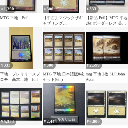
1,300
300
333
¥
¥
¥
MTG 平地 Foil
【中古】マジックザギ
【新品 Foil】MTG 平地
ャザリング
2枚 ボーダーレス 英語
332/350[C]：【MMQ】
基本土地 白 ローウィン
【FOIL】平地/Plains
の昏明 ② / MTG ECL
Plains EN
333
300
2,599
¥
¥
¥
平地 プレリリースプ
MTG 平地 日本語版8枚
mtg 平地 2枚 SLP John
ロモ 基本土地 foil
セット(6th)
Avon
5,333
2,444
6,000
¥
¥
¥