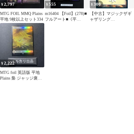
2,797
555
300
¥
¥
¥
MTG FOIL MMQ Plains
m16404 【Foil】(278)■
【中古】マジックザギ
平地 9枚以上セット334
フルアート■《平
ャザリング
地/Plains》[MSH] 土地
282/301[C]：【SHM】
【FOIL】平地/Plains
2,222
¥
MTG foil 英語版 平地
Plains 梟 ジャッジ褒章
プロモ ②