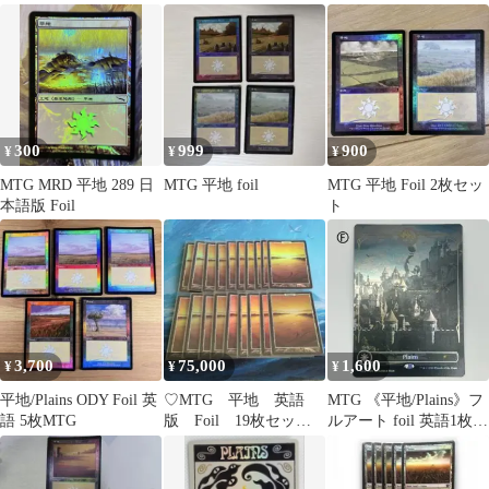
300
999
900
¥
¥
¥
MTG MRD 平地 289 日
MTG 平地 foil
MTG 平地 Foil 2枚セッ
本語版 Foil
ト
3,700
75,000
1,600
¥
¥
¥
平地/Plains ODY Foil 英
♡MTG 平地 英語
MTG 《平地/Plains》フ
語 5枚MTG
版 Foil 19枚セット
ルアート foil 英語1枚
品
SLD