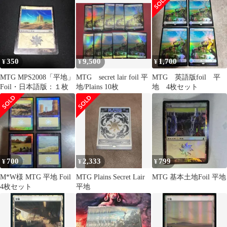
350
9,500
1,700
¥
¥
¥
MTG MPS2008「平地」
MTG secret lair foil 平
MTG 英語版foil 平
Foil・日本語版：１枚
地/Plains 10枚
地 4枚セット
700
2,333
799
¥
¥
¥
M*W様 MTG 平地 Foil
MTG Plains Secret Lair
MTG 基本土地Foil 平地
4枚セット
平地