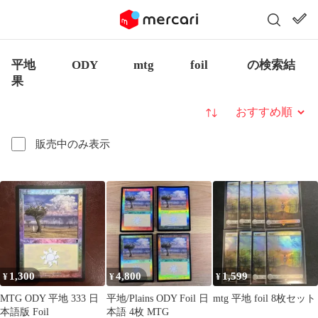
平地 ODY mtg foil の検索結
果
並び替え
販売中のみ表示
1,300
4,800
1,599
¥
¥
¥
MTG ODY 平地 333 日
平地/Plains ODY Foil 日
mtg 平地 foil 8枚セット
本語版 Foil
本語 4枚 MTG