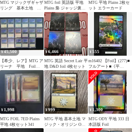
MTG マジックザギャザ
MTG foil 英語版 平地
MTG 平地 Plains 2枚セ
リング 基本土地 平
Plains 梟 ジャッジ褒章
ット エラーカード
地 旧枠 FOIL 8枚セ
プロモ ①
ット
45,500
6,466
555
¥
¥
¥
【希少、レア】MTG ア
MTG 英語 Secret Lair 平
m16402 【Foil】(277)■
リーナ 平地 Foil
地 D&D foil 4枚セット
フルアート■《平
17枚 ICE版
地/Plains》[MSH] 土地
1,998
999
1,300
¥
¥
¥
MTG FOIL 7ED Plains
MTG 平地 基本土地 マ
MTG ODY 平地 333 日
平地 4枚セット341
ジック・オリジン ORI
本語版 Foil
256/272 日本語版