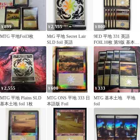
899
2,555
800
¥
¥
¥
MTG 平地Foil3枚
MtG 平地 Secret Lair
9ED 平地 331 英語
SLD foil 英語
FOIL10枚 第9版 基本土
地 基本地形
2,555
600
333
¥
¥
¥
MTG 平地 Plains SLD
MTG ONS 平地 333 日
MTG 基本土地 平地
基本土地 foil 1枚
本語版 Foil
foil