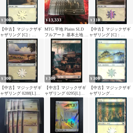
300
13,333
310
¥
¥
¥
【中古】マジックザギ
MTG 平地 Plains SLD
【中古】マジックザギ
ャザリング [C]：
フルアート 基本土地 10
ャザリング [C]：
【FOIL】平地
枚
【FOIL】平地
(257/269)/Plains(257/269
(251/269)/Plains(251/269
)
)
300
300
300
¥
¥
¥
【中古】マジックザギ
【中古】マジックザギ
【中古】マジックザギ
ャザリング 0288[L]：
ャザリング 0295[L]：
ャザリング
【MSH】【FOIL】
【FIN】【FOIL】【名
289/306[C]：【MRD】
Plains/平地
所・フルアート版】平
【FOIL】平地/Plains
地/Plains