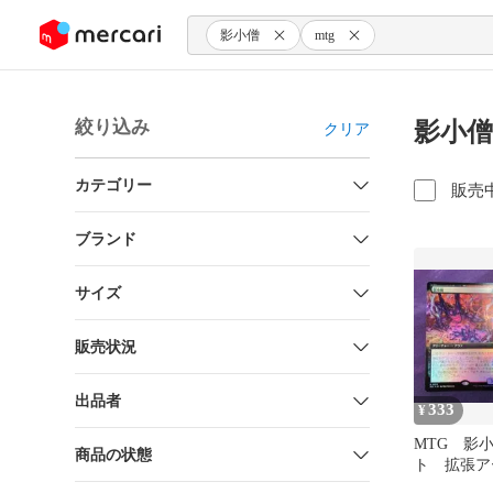
ンツにスキップ
影小僧
mtg
絞り込み
影小
クリア
カテゴリー
販売
ブランド
サイズ
販売状況
出品者
333
¥
MTG 影
商品の状態
ト 拡張ア
ECL