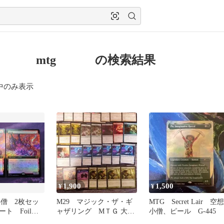
僧 mtg の検索結果
中のみ表示
1,900
1,500
¥
¥
小僧 2枚セッ
M29 マジック・ザ・ギ
MTG Secret Lair 空想
ート Foil
ャザリング MＴＧ 大
小僧、ピール G-445
量 まとめ