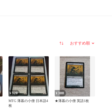
並び替え
320
300
¥
¥
MTG 薄暮の小僧 日本語4
★薄暮の小僧 英語1枚
枚