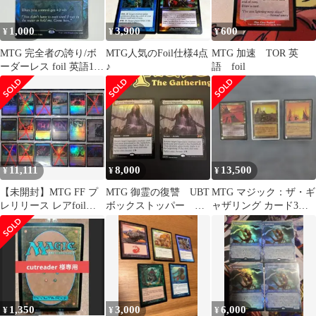
1,000
3,900
600
¥
¥
¥
MTG 完全者の誇り/ボ
MTG人気のFoil仕様4点
MTG 加速 TOR 英
ーダーレス foil 英語1枚
♪
語 foil
SLD
11,111
8,000
13,500
¥
¥
¥
【未開封】MTG FF プ
MTG 御霊の復讐 UBT
MTG マジック：ザ・ギ
レリリース レアfoilま
ボックストッパー
ャザリング カード3枚
とめ売り＋おまけ
FOIL
セット美品プレミアカ
ード
1,350
3,000
6,000
¥
¥
¥