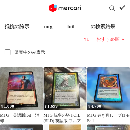
抵抗の誇示 mtg foil の検索結果
並び替え
販売中のみ表示
1,000
1,699
4,700
¥
¥
¥
MTG 英語版foil 消
MTG 統率の塔 FOIL
MTG 巻き直し プロモ
却
(SLD) 英語版 フルアー
Foil
ト版