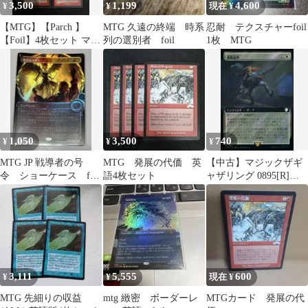
3,500
1,199
4,600
¥
¥
現在 ¥
【MTG】【Parch 】
MTG 久遠の終端 時系
忍耐 テクスチャーfoil
【Foil】4枚セット マジ
列の選別者 foil
1枚 MTG
ック：ザ・ギャザリン
グ
1,050
3,500
740
¥
¥
¥
MTG JP 戦導者の号
MTG 発展の代価 英
【中古】マジックザギ
令 ショーケース foil
語4枚セット
ャザリング 0895[R]：
［MKM-BF］
【PIP】【サージ
FOIL】【拡張アート
版】重量過
多/Overencumbered
3,111
5,555
600
¥
¥
現在 ¥
MTG 先細りの収益
mtg 緻密 ボーダーレ
MTGカード 発展の代