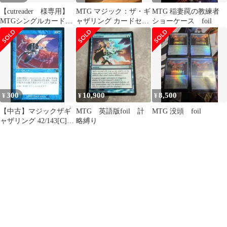
【cutreader 様専用】
MTG マジック：ザ・ギ
MTG 稲妻罠の教練者
MTGシングルカードお
ャザリング カードセッ
ショーケース foil
まとめ3枚
ト foil
300
10,900
8,500
¥
¥
¥
【中古】マジックザギ
MTG 英語版foil 計
MTG 没頭 foil
ャザリング 42/143[C]：
略縛り
【PCY】【FOIL】再
考/Rethink