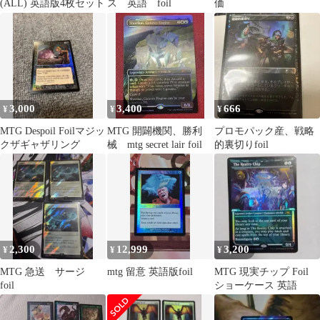
(ALL) 英語版4枚セット
ス 英語 foil
価
3,000
3,400
666
¥
¥
¥
MTG Despoil Foilマジッ
MTG 開闢機関、勝利
プロモパック産、戦略
クザギャザリング
械 mtg secret lair foil
的裏切りfoil
2,300
12,999
3,200
¥
¥
¥
MTG 急送 サージ
mtg 留意 英語版foil
MTG 現実チップ Foil
foil
ショーケース 英語