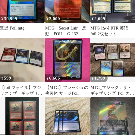
30,999
2,000
2,699
¥
¥
¥
撃退 Foil mtg
MTG Secret Lair 反
MTG 払拭 RTR 英語
動 FOIL G-132
foil 2枚セット
599
6,666
1,799
¥
¥
¥
【foil フォイル】マジ
【MTG】フレッシュの
MTG_マジック：ザ・
ック：ザ・ギャザリン
複製体 サージFoil
ギャザリング_Foi_カー
グ カードセット 3枚
ド 5枚セット 日本語版