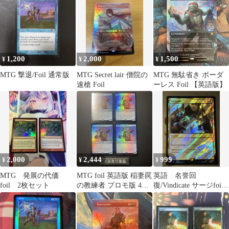
1,200
2,000
1,500
¥
¥
¥
MTG 撃退/Foil 通常版
MTG Secret lair 僧院の
MTG 無駄省き ボーダ
速槍 Foil
ーレス Foil 【英語版】
2,000
2,444
999
¥
¥
¥
MTG 発展の代価
MTG foil 英語版 稲妻罠
英語 名誉回
foil 2枚セット
の教練者 プロモ版 4枚
復/Vindicate サージfoil
セット
mtg ff エメトセルク