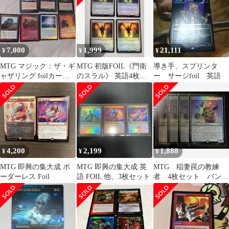
7,000
1,999
21,111
¥
¥
¥
MTG マジック：ザ・ギ
MTG 初版FOIL《門衛
導き手、スプリンタ
ャザリング foilカード
のスラル》 英語4枚セ
ー サージfoil 英語
セット
ット
4,200
2,199
1,888
¥
¥
¥
MTG 即興の集大成 ボ
MTG 即興の集大成 英
MTG 稲妻罠の教練
ーダーレス Foil
語 FOIL 他、3枚セット
者 4枚セット バンド
ルプロモ