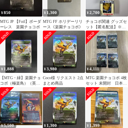
850
1,300
2,700
¥
¥
¥
MTG JP 【Foil】ボーダ
MTG FF ホリデーリリ
チョコボ関連 グッズセ
ーレス 楽園チョコボ
ース《楽園チョコボ》
ット【匿名配送】※即
購入OK
1,888
3,980
4,111
¥
¥
¥
【MTG・緑】楽園チョ
Coco様 リクエスト 2点
MTG 楽園チョコボ 4枚
コボ（極楽鳥）（英語
まとめ商品
セット 未開封 日本語
版）
版 ①
5,500
1,300
1,399
¥
¥
¥