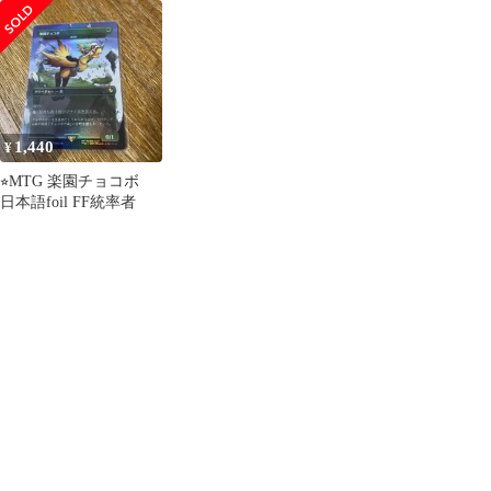
ル未開封パック 伝承に
記されし白魔道士
1,440
¥
⭐︎MTG 楽園チョコボ
日本語foil FF統率者