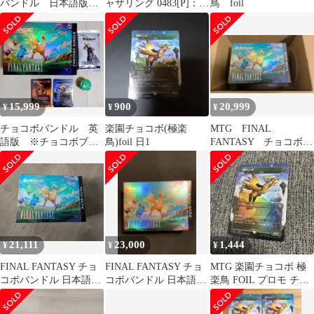
バンドル 日本語版
ャザリング 0483[P]：
鳥 foil
新品 MTG FINAL
【FIC】【プロモ】
FANTASY
【FOIL】【ボーダーレ
ス版】楽園チョコボ(極
楽鳥)/Birds of Paradise
15,999
900
20,999
¥
¥
¥
チョコボバンドル 英
楽園チョコボ(極楽
MTG FINAL
語版 ※チョコボブー
鳥)foil 日1
FANTASY チョコボ・
スター抜き
バンドル 日本語版 1
個
21,111
23,000
1,444
¥
¥
¥
FINAL FANTASY チョ
FINAL FANTASY チョ
MTG 楽園チョコボ 極
コボバンドル 日本語
コボバンドル 日本語
楽鳥 FOIL プロモ チョ
版 新品未開 即発送
版 新品未開
コボバンドル