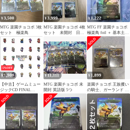
3,500
3,999
1,222
¥
¥
¥
MTG 楽園チョコボ 3枚
MTG 楽園チョコボ 4枚
MTG FF 楽園チョコボ
セット 極楽鳥
セット 未開封 日本
極楽鳥 foil ＋ 基本土地
語版 ②
foil セット
5%OFF
1,900
11,111
1,899
¥
¥
¥
【中古】ゲームミュー
MTG 楽園チョコボ 未
楽園チョコボ 王族攫い
ジックCD FINAL
開封 英語版 5つ
の騎士、ガーランド ボ
FANTASY TRIBUTE
ーダーレス チョコボバ
THANKS
ンドル