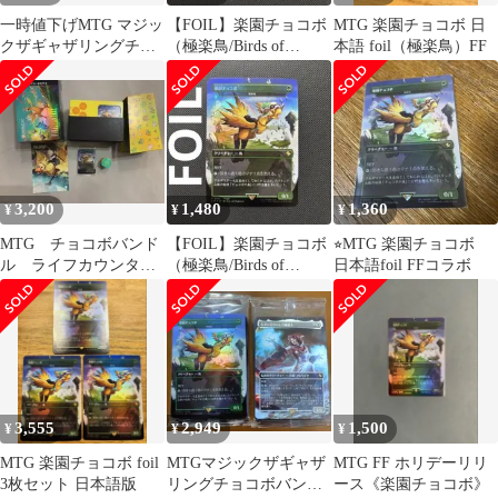
一時値下げMTG マジッ
【FOIL】楽園チョコボ
MTG 楽園チョコボ 日
クザギャザリングチョ
（極楽鳥/Birds of
本語 foil（極楽鳥）FF
コボバンドル 未開封パ
Paradise）MTGff
ックビビの根気
3,200
1,480
1,360
¥
¥
¥
MTG チョコボバンド
【FOIL】楽園チョコボ
⭐︎MTG 楽園チョコボ
ル ライフカウンタ
（極楽鳥/Birds of
日本語foil FFコラボ
ー ストレージボック
Paradise）MTGff
ス 極楽鳥 ②
3,555
2,949
1,500
¥
¥
¥
MTG 楽園チョコボ foil
MTGマジックザギャザ
MTG FF ホリデーリリ
3枚セット 日本語版
リングチョコボバンド
ース《楽園チョコボ》