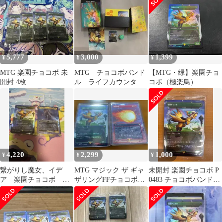
5,777
3,000
1,399
¥
¥
¥
MTG 楽園チョコボ 未
MTG チョコボバンド
【MTG・緑】楽園チョ
開封 4枚
ル ライフカウンタ
コボ（極楽鳥）
ー ストレージボック
（FOIL）イ
ス 極楽鳥
4,220
2,299
1,000
¥
¥
¥
繋がりし魔女、イデ
MTG マジック ザ ギャ
未開封 楽園チョコボ P
ア 楽園チョコボ 英
ザリングFFチョコボバ
0483 チョコボバンドル
語 チョコボバンドル
ンドル 決闘者の炎 楽園
日本語版 JP マジックザ
チョコボ
ギャザリング MTG フ
ァイナルファンタジー
FFXIV