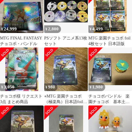
24,999
2,800
4,499
¥
¥
¥
MTG FINAL FANTASY
PSソフト アニメ系13枚
MTG 楽園チョコボ foil
チョコボ・バンドル
セット
4枚セット 日本語版
3,050
980
1,980
¥
¥
¥
チョコボ様 リクエスト
⭐︎MTG 楽園チョコボ
チョコボバンドル 楽
3点 まとめ商品
（極楽鳥）日本語foil
園チョコボ 基本土
FFコラボ
地 未開封 カウンタ
ー ff mtg