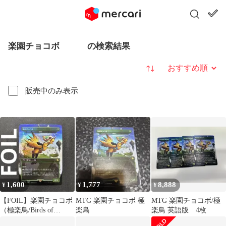
楽園チョコボ の検索結果
並び替え
販売中のみ表示
1,600
1,777
8,888
¥
¥
¥
【FOIL】楽園チョコボ
MTG 楽園チョコボ 極
MTG 楽園チョコボ/極
（極楽鳥/Birds of
楽鳥
楽鳥 英語版 4枚
Paradise）MTGff