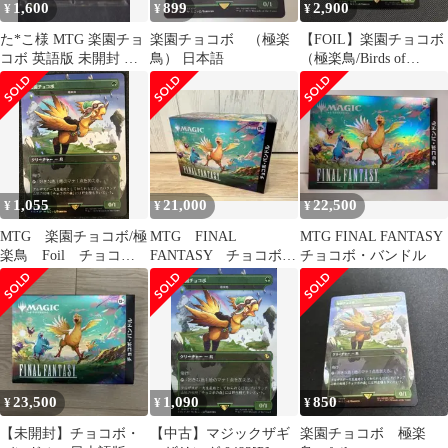
1,600
899
2,900
¥
¥
¥
た*こ様 MTG 楽園チョ
楽園チョコボ （極楽
【FOIL】楽園チョコボ
コボ 英語版 未開封 英
鳥） 日本語
（極楽鳥/Birds of
語版 2個セット 極楽鳥
Paradise）MTGff
1,055
21,000
22,500
¥
¥
¥
MTG 楽園チョコボ/極
MTG FINAL
MTG FINAL FANTASY
楽鳥 Foil チョコボ
FANTASY チョコボ・
チョコボ・バンドル
バンドル
バンドル 日本語版 1
個
23,500
1,090
850
¥
¥
¥
【未開封】チョコボ・
【中古】マジックザギ
楽園チョコボ 極楽