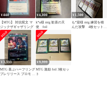
444
4,000
1,500
¥
¥
¥
【MTG】 対抗呪文 マ
k*u様 mtg 歓喜の天
も*迎様 mtg 練習を積
ジックザギャザリング
使 foil
んだ攻撃 4枚セット
(内foil1枚)
3,333
9,999
¥
¥
MTG 喜ぶハーフリング
MTG 激励 foil 3枚セッ
プレリリース プロモ 日
ト
本語版