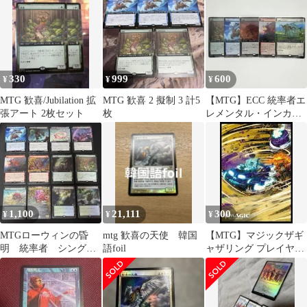
330
999
600
¥
¥
¥
MTG 歓喜/Jubilation 拡
MTG 歓喜 2 擬制 3 計5
【MTG】ECC 統率者エ
張アート 2枚セット
枚
レメンタル・インカー
ネーション 5枚セット
1,100
21,111
300
¥
¥
¥
MTGローウィンの昏
mtg 歓喜の天使 韓国
【MTG】マジックザギ
明 統率者 シングル
語foil
ャザリング プレイヤー
各種
ズカードスリーブ 「霊
気走破 壮大な玉突き衝
突」 未開封 1個【通
販：ZeroAsh 2号店】