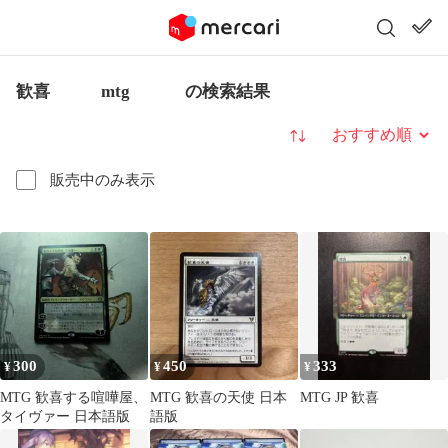
歓喜 mtg の検索結果
並び替え
販売中のみ表示
300
450
333
¥
¥
¥
MTG 歓喜する喧嘩屋、
MTG 歓喜の天使 日本
MTG JP 歓喜
タイヴァー 日本語版
語版