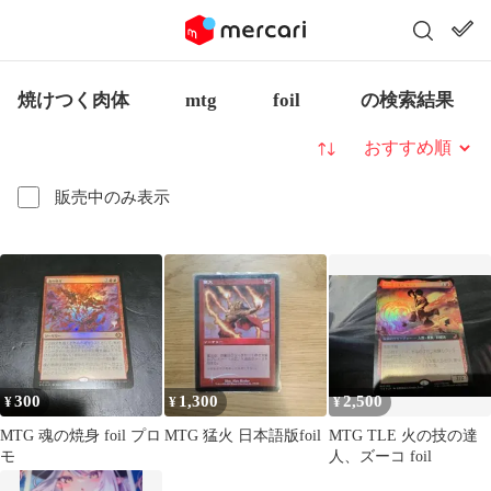
焼けつく肉体 mtg foil の検索結果
並び替え
販売中のみ表示
300
1,300
2,500
¥
¥
¥
MTG 魂の焼身 foil プロ
MTG 猛火 日本語版foil
MTG TLE 火の技の達
モ
人、ズーコ foil