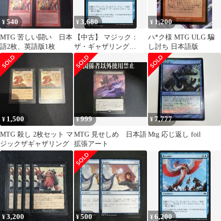
540
3,680
1,200
¥
¥
¥
MTG 苦しい闘い 日本
【中古】 マジック：
ハ*ク様 MTG ULG 騙
語2枚、英語版1枚
ザ・ギャザリング
し討ち 日本語版
(MTG) 払いのけ / 運命
再編 (日本語版) シング
ルカード FRF-057-C
1,500
999
7,777
¥
¥
¥
MTG 殺し 2枚セット マ
MTG 見せしめ 日本語
Mtg 応じ返し foil
ジックザギャザリング
拡張アート
3,200
500
6,200
¥
¥
¥