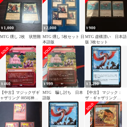
1,000
2,000
900
¥
¥
¥
MTG 燻し 2枚 状態難
MTG 燻し 5枚セット 日
MTG 虚構漂い 日本語
本語版
版 3枚セット
460
999
3,290
¥
¥
¥
【中古】マジックザギ
MTG 騙し討ち 日本
【中古】 マジック：
ャザリング 0050[神話
語版
ザ・ギャザリング
R]：【WOT】【ボーダ
(MTG) 払いのけ / 運命
ーレス版】騙し討
再編 (日本語版) シング
ち/Sneak Attack
ルカード FRF-057-C