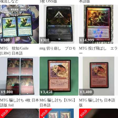
魂流しなど
1枚 ONS版
本語版
300
300
14,999
¥
¥
¥
MTG 狡知/Guile
mtg 切り崩し プロモ
MTG 投げ飛ばし エラ
[LRW] 日本語
ー
9,000
3,450
3,400
¥
¥
¥
MTG 騙し討ち 4枚 日本
MtG 騙し討ち【USG】
MTG 騙し討ち 日本語
語版 foil
日本語
版