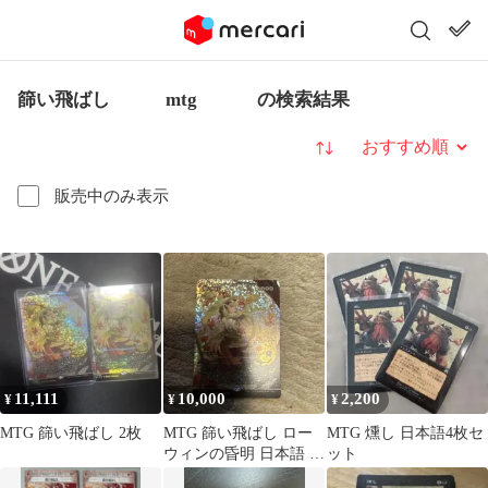
篩い飛ばし mtg の検索結果
並び替え
販売中のみ表示
11,111
10,000
2,200
¥
¥
¥
MTG 篩い飛ばし 2枚
MTG 篩い飛ばし ロー
MTG 燻し 日本語4枚セ
ウィンの昏明 日本語 フ
ット
ラクチャー Foil ECL