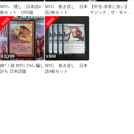
MTG 燻し 日本語4
MTG 巻き戻し 日本
【中古-非常に良い】
枚セット ONS版
語2枚セット
マジック：ザ・ギャザ
リング (MTG) 払いのけ
/ 運命再編 (日本語版)
シングルカード FRF-
057-C
2,100
800
¥
¥
紳*！様 MTG USG 騙し
MTG 巻き戻し 日本
討ち 日本語版
語4枚セット