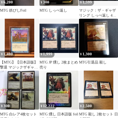
6,200
300
1,599
¥
¥
¥
MTG 鉄びしFoil
MTG しっぺ返し
マジック：ザ・ギャザ
リング しっぺ返し 4枚
セット
1,400
1,999
1,300
¥
¥
¥
【MTG】【日本語版】
MTG JP 燻し 2枚まとめ
MTG引退品 殺し
撃退 マジックザギャザ
売り
リング①
300
12,222
2,500
¥
¥
¥
MTG 白レア4枚セット
MTG 燻し 日本語版 foil
MTG 殺し 2枚セット 日