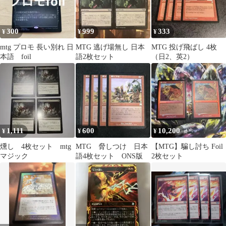
300
999
333
¥
¥
¥
mtg プロモ 長い別れ 日
MTG 逃げ場無し 日本
MTG 投げ飛ばし 4枚
本語 foil
語2枚セット
（日2、英2）
1,111
600
10,200
¥
¥
¥
燻し 4枚セット mtg
MTG 脅しつけ 日本
【MTG】騙し討ち Foil
マジック
語4枚セット ONS版
2枚セット