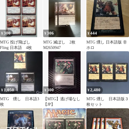
300
306
444
¥
¥
¥
MTG 投げ飛ばし
MTG 滅ぼし 2枚
MTG 燻し 日本語版 非
Fling 日本語 4枚
M2650947
ホロ
1,050
300
2,480
¥
¥
¥
MTG 燻し 日本語3
【MTG】逃げ場なし
MTG 燻し 日本語版３
枚
【JP】
枚セット