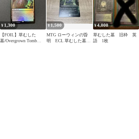
1,300
1,500
4,000
¥
¥
¥
【FOIL】草むした
MTG ローウィンの昏
草むした墓 旧枠 英
墓/Overgrown Tomb
明 ECL 草むした墓
語 1枚
MTG日本語ショックラ
ボーダーレス 英語
ンド