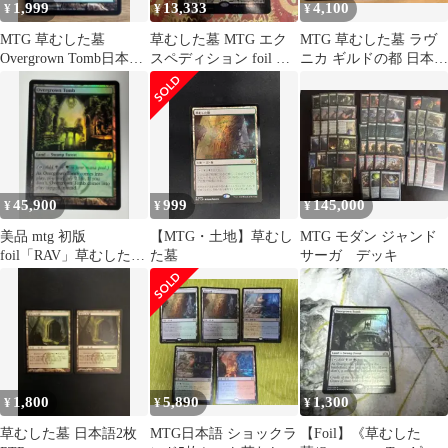
1,999
13,333
4,100
¥
¥
¥
MTG 草むした墓
草むした墓 MTG エク
MTG 草むした墓 ラヴ
Overgrown Tomb日本語
スペディション foil 英
ニカ ギルドの都 日本語
版
語
2枚セット ②
45,900
999
145,000
¥
¥
¥
美品 mtg 初版
【MTG・土地】草むし
MTG モダン ジャンド
foil「RAV」草むした
た墓
サーガ デッキ
墓/Overgrown ラヴニカ
1,800
5,890
1,300
¥
¥
¥
草むした墓 日本語2枚
MTG日本語 ショックラ
【Foil】《草むした