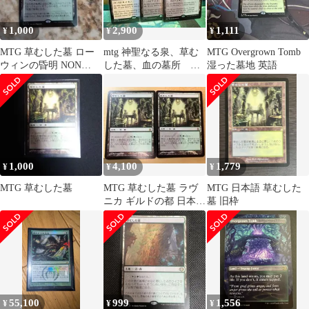
1,000
2,900
1,111
¥
¥
¥
MTG 草むした墓 ロー
mtg 神聖なる泉、草む
MTG Overgrown Tomb
ウィンの昏明 NON
した墓、血の墓所 英
湿った墓地 英語
FOIL
語各１枚計3枚
1,000
4,100
1,779
¥
¥
¥
MTG 草むした墓
MTG 草むした墓 ラヴ
MTG 日本語 草むした
ニカ ギルドの都 日本語
墓 旧枠
2枚セット ①
55,100
999
1,556
¥
¥
¥