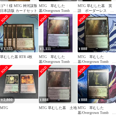
ゴ*！様 MTG 神河謀叛
MTG 草むした
MTG 草むした墓 英
日本語版 カードセット
墓/Overgrown Tomb 日
語 ボーダーレス
本語 ECL
ECL ローウィンの昏明
3,555
1,111
888
¥
¥
¥
草むした墓 RTR 4枚
MTG 草むした
MTG 草むした
墓/Overgrown Tomb 日
墓/Overgrown Tomb 日
本語 ECL
本語 ECL
2,800
888
888
¥
¥
¥
MTG
MTG 草むした墓 土地
MTG 草むした
墓/Overgrown Tomb 日