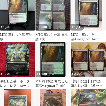
1,400
3,888
1,111
¥
¥
¥
MTG 草むした墓 英語
MTG 草むした墓 日本
MTG 草むした
版
語 4枚
墓/Overgrown Tomb 日
本語 ECL
1,380
1,080
2,222
¥
¥
¥
草むした墓 ボーダー
MTG/日本語/草むした
【毎日発送】日本語
レス レア ローウィ
墓/Overgrown Tomb/ス
草むした墓 2枚セッ
ンの昏明 ECL MTG
タンププロモ/ローウィ
ト MTG
ンの昏明/ECL 0266