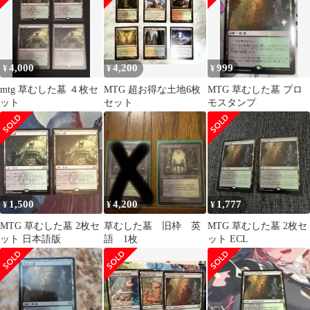
Tomb
4,000
4,200
999
¥
¥
¥
mtg 草むした墓 ４枚セ
MTG 超お得な土地6枚
MTG 草むした墓 プロ
ット
セット
モスタンプ
1,500
4,200
1,777
¥
¥
¥
MTG 草むした墓 2枚セ
草むした墓 旧枠 英
MTG 草むした墓 2枚セ
ット 日本語版
語 1枚
ット ECL