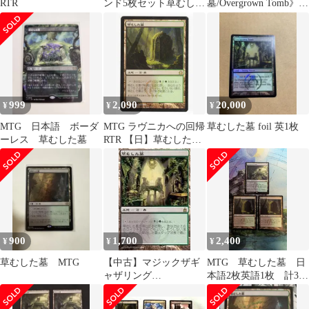
RTR
ンド5枚セット草むした
墓/Overgrown Tomb》
墓2枚 神聖なる泉 蒸気
[GRN]英語版
孔寺院の庭
999
2,090
20,000
¥
¥
¥
MTG 日本語 ボーダ
MTG ラヴニカへの回帰
草むした墓 foil 英1枚
ーレス 草むした墓
RTR 【日】草むした
墓/Overgrown Tomb 土
地R
900
1,700
2,400
¥
¥
¥
草むした墓 MTG
【中古】マジックザギ
MTG 草むした墓 日
ャザリング
本語2枚英語1枚 計3
279/306[R]：【RAV】草
枚 まとめ売り
むした墓/Overgrown