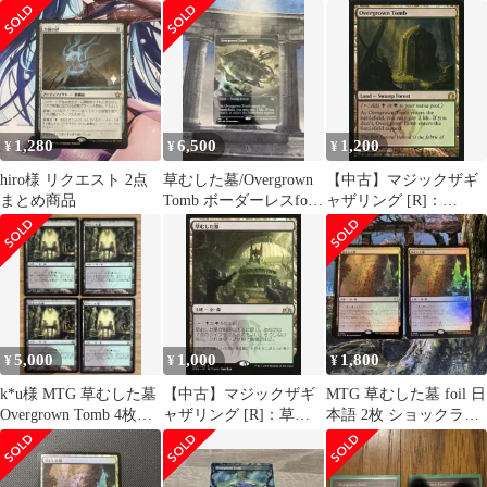
本語
1,280
6,500
1,200
¥
¥
¥
hiro様 リクエスト 2点
草むした墓/Overgrown
【中古】マジックザギ
まとめ商品
Tomb ボーダーレスfoil
ャザリング [R]：
英語
Overgrown Tomb/草むし
た墓
5,000
1,000
1,800
¥
¥
¥
k*u様 MTG 草むした墓
【中古】マジックザギ
MTG 草むした墓 foil 日
Overgrown Tomb 4枚セ
ャザリング [R]：草む
本語 2枚 ショックラン
ット 日本語版
した墓/Overgrown Tomb
ド