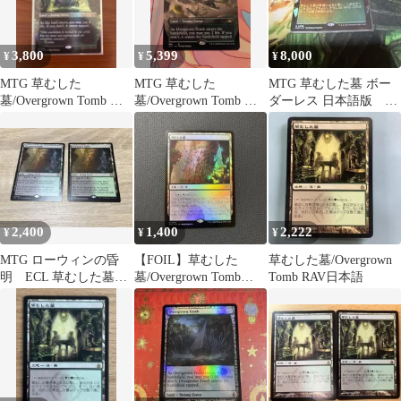
3,800
5,399
8,000
¥
¥
¥
MTG 草むした
MTG 草むした
MTG 草むした墓 ボー
墓/Overgrown Tomb ボ
墓/Overgrown Tomb 英
ダーレス 日本語版
ーダーレス FOIL
語 1枚 UNFボーダーレ
foil
ス
2,400
1,400
2,222
¥
¥
¥
MTG ローウィンの昏
【FOIL】草むした
草むした墓/Overgrown
明 ECL 草むした墓
墓/Overgrown Tomb
Tomb RAV日本語
英語 2枚セット
MTG日本語ショックラ
ンド