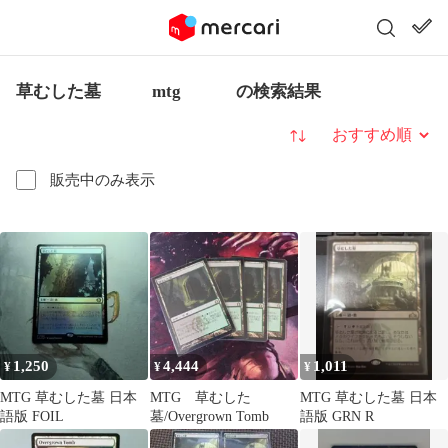
草むした墓 mtg の検索結果
並び替え
販売中のみ表示
1,250
4,444
1,011
¥
¥
¥
MTG 草むした墓 日本
MTG 草むした
MTG 草むした墓 日本
語版 FOIL
墓/Overgrown Tomb
語版 GRN R