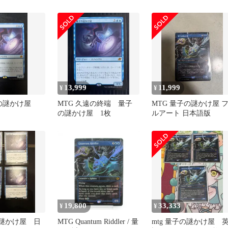
13,999
11,999
¥
¥
子の謎かけ屋
MTG 久遠の終端 量子
MTG 量子の謎かけ屋 
の謎かけ屋 1枚
ルアート 日本語版
19,800
33,333
¥
¥
の謎かけ屋 日
MTG Quantum Riddler / 量
mtg 量子の謎かけ屋 