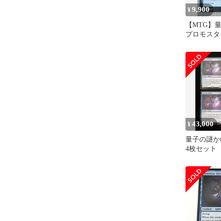
9,900
¥
【MTG】
プロモスタ
版
43,000
¥
量子の謎
4枚セット