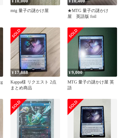
10,000
10,400
¥
¥
日
mtg 量子の謎かけ屋
★MTG 量子の謎かけ
屋 英語版 foil
17,888
9,000
¥
¥
g
Kappa様 リクエスト 2点
MTG 量子の謎かけ屋 英
まとめ商品
語