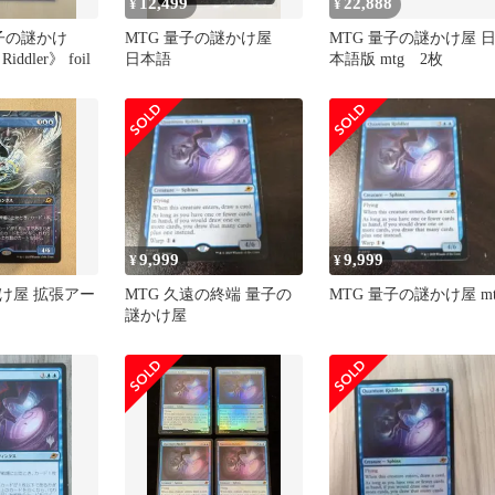
12,499
22,888
¥
¥
量子の謎かけ
MTG 量子の謎かけ屋
MTG 量子の謎かけ屋 
Riddler》 foil
日本語
本語版 mtg 2枚
9,999
9,999
¥
¥
け屋 拡張アー
MTG 久遠の終端 量子の
MTG 量子の謎かけ屋 mt
謎かけ屋