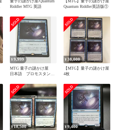
屋
量子の謎かけ屋/Quantum
【MTG】量子の謎かけ屋
版
Riddler MTG 英語
Quantum Riddler英語版①
9,999
38,000
¥
¥
け
MTG 量子の謎かけ屋
【MTG】量子の謎かけ屋
ト
日本語 プロモスタン
4枚
プ 1枚
18,500
9,400
¥
¥