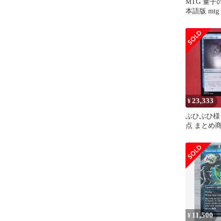
MTG 量子
本語版 mtg
23,333
¥
ぶひぶひ様 
点 まとめ
11,500
¥