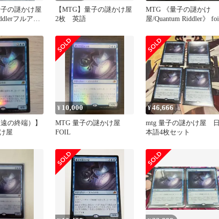
量子の謎かけ屋
【MTG】量子の謎かけ屋
MTG 《量子の謎かけ
Riddlerフルアー
2枚 英語
屋/Quantum Riddler》 foi
10,000
46,666
¥
¥
久遠の終端）】
MTG 量子の謎かけ屋
mtg 量子の謎かけ屋 
け屋
FOIL
本語4枚セット