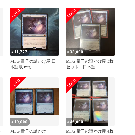
合計4枚
Riddler/プロモ/久遠の終
端/Edge of
Eternities/EOE072
11,777
33,000
¥
¥
フ
MTG 量子の謎かけ屋 日
MTG 量子の謎かけ屋 3枚
本語版 mtg
セット 日本語
19,000
46,000
¥
¥
英
MTG 量子の謎かけ
MTG 量子の謎かけ屋 4枚