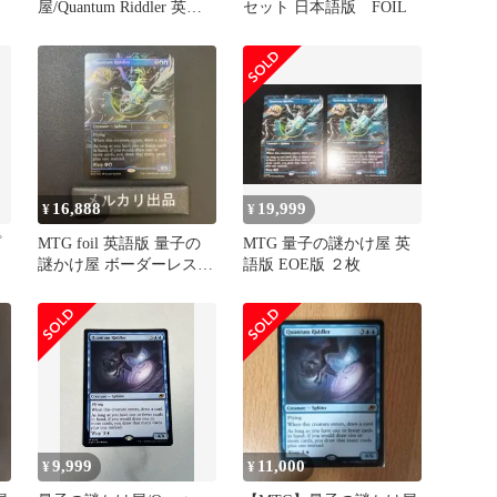
屋/Quantum Riddler 英語
セット 日本語版 FOIL
版 2枚セット
16,888
19,999
¥
¥
プ
MTG foil 英語版 量子の
MTG 量子の謎かけ屋 英
謎かけ屋 ボーダーレス版
語版 EOE版 ２枚
③
9,999
11,000
¥
¥