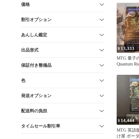
価格
割引オプション
あんしん鑑定
13,333
¥
出品形式
MTG 量
Quantum R
保証付き整備品
FOIL
色
発送オプション
配送料の負担
14,444
¥
タイムセール割引率
MTG 英語
け屋 ボー