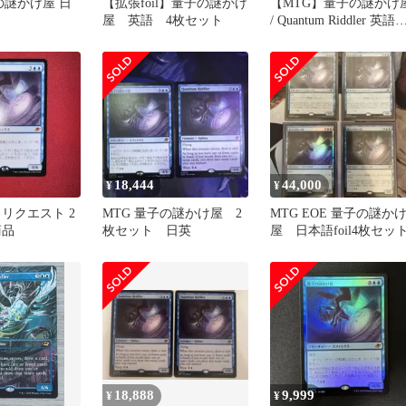
の謎かけ屋 日
【拡張foil】量子の謎かけ
【MTG】量子の謎かけ
屋 英語 4枚セット
/ Quantum Riddler 英語
4枚セット
18,444
44,000
¥
¥
リクエスト 2
MTG 量子の謎かけ屋 2
MTG EOE 量子の謎か
商品
枚セット 日英
屋 日本語foil4枚セッ
18,888
9,999
¥
¥