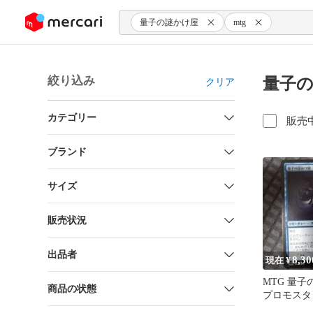
ンツにスキップ
量子の謎かけ屋
mtg
絞り込み
量子
クリア
カテゴリー
販売
ブランド
サイズ
販売状況
出品者
8,30
現在 ¥
MTG 量
商品の状態
プロモスタ