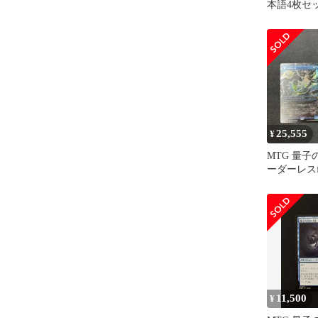
本語4枚セ
25,555
¥
MTG 量子
ーダーレスf
11,500
¥