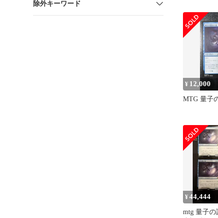
除外キーワード
12,000
¥
MTG 量
44,444
¥
mtg 量子