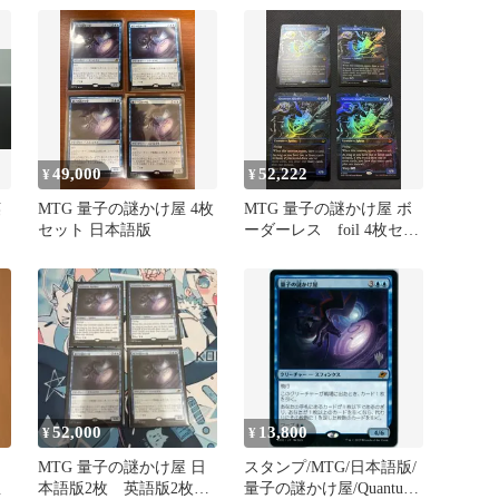
49,000
52,222
¥
¥
英
MTG 量子の謎かけ屋 4枚
MTG 量子の謎かけ屋 ボ
セット 日本語版
ーダーレス foil 4枚セッ
ト
52,000
13,800
¥
¥
ッ
MTG 量子の謎かけ屋 日
スタンプ/MTG/日本語版/
屋
本語版2枚 英語版2枚
量子の謎かけ屋/Quantum