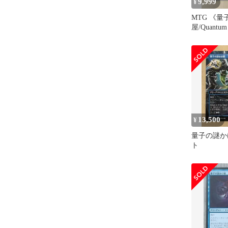
9,999
¥
MTG 《
屋/Quantum 
13,500
¥
量子の謎か
ト