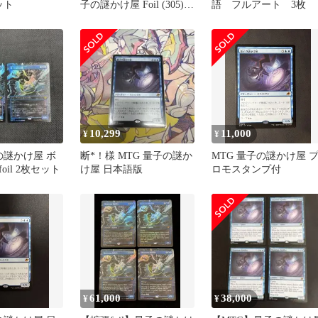
ット
子の謎かけ屋 Foil (305)
語 フルアート 3枚
ボーダーレス 英語
#UX2463
10,299
11,000
¥
¥
の謎かけ屋 ボ
断*！様 MTG 量子の謎か
MTG 量子の謎かけ屋 
oil 2枚セット
け屋 日本語版
ロモスタンプ付
61,000
38,000
¥
¥