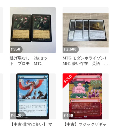
950
2,600
¥
¥
逃げ場なし 2枚セッ
MTG モダンホライゾン1
ト プロモ MTG
MH1 儚い存在 英語 4
枚セット
6,200
460
¥
¥
【中古-非常に良い】 マ
【中古】マジックザギャ