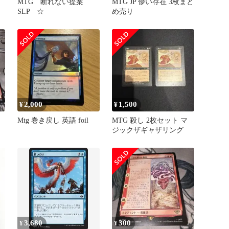
MTG 断れない提案
MTG JP 儚い存在 3枚まと
SLP ☆
め売り
2,000
1,500
¥
¥
Mtg 巻き戻し 英語 foil
MTG 殺し 2枚セット マ
ジックザギャザリング
3,680
300
¥
¥