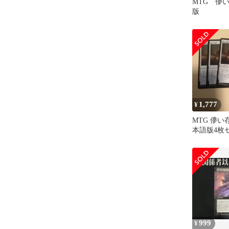
MTG 儚
版
1,777
¥
MTG 儚い存
本語版4枚セ
999
¥