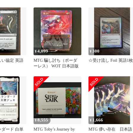
4,099
300
¥
¥
しい協定 英語
MTG 騙し討ち（ボーダ
☆受け流し Foil 英語1枚
ーレス） WOT 日本語版
8,555
1,666
¥
¥
ンダード 白単
MTG Toby’s Journey by
MTG 儚い存在 日本語