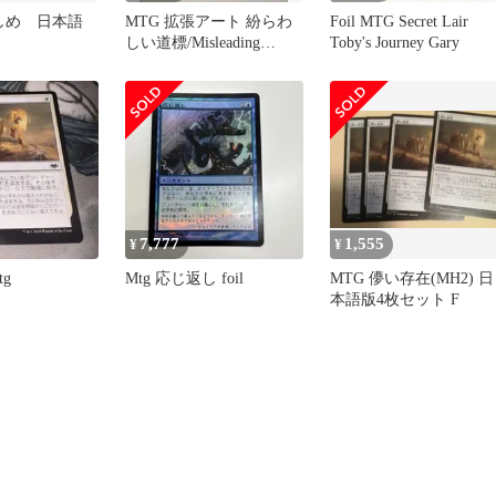
せしめ 日本語
MTG 拡張アート 紛らわ
Foil MTG Secret Lair
しい道標/Misleading
Toby's Journey Gary
Signpost
7,777
1,555
¥
¥
g
Mtg 応じ返し foil
MTG 儚い存在(MH2) 日
本語版4枚セット F