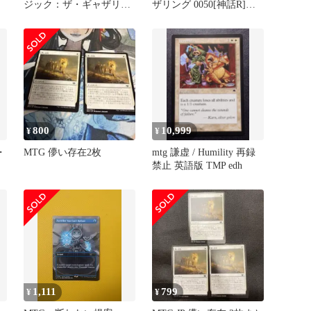
ジック：ザ・ギャザリン
ザリング 0050[神話R]：
グ (MTG) 払いのけ / 運命
【WOT】【ボーダーレス
再編 (日本語版) シングル
版】騙し討ち/Sneak
カード FRF-057-C
Attack
800
10,999
¥
¥
・
MTG 儚い存在2枚
mtg 謙虚 / Humility 再録
禁止 英語版 TMP edh
1,111
799
¥
¥