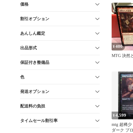
価格
割引オプション
あんしん鑑定
400
¥
出品形式
MTG 決然
保証付き整備品
色
発送オプション
配送料の負担
4,599
¥
タイムセール割引率
mtg 超稀少
ダーク プ