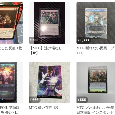
300
1,333
¥
¥
とした反復 1枚
【MTG】逃げ場なし
MTG 断れない提案 プ
【JP】
ロモ
666
666
¥
¥
 FOIL 英語版
MTG 儚い存在 1枚
MTG ／忌まわしい光景
ロモ 長い別れ
日本語版 インスタント