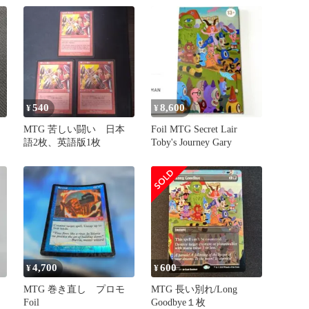
540
8,600
¥
¥
MTG 苦しい闘い 日本
Foil MTG Secret Lair
語2枚、英語版1枚
Toby's Journey Gary
4,700
600
¥
¥
MTG 巻き直し プロモ
MTG 長い別れ/Long
Foil
Goodbye１枚