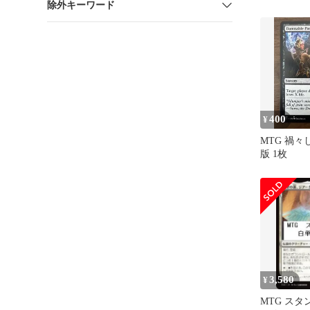
除外キーワード
mkm
400
¥
MTG 禍々
版 1枚
3,580
¥
MTG スタ