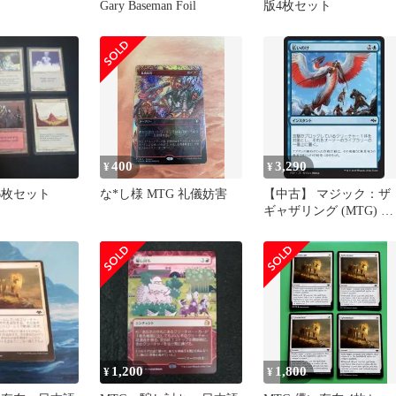
Gary Baseman Foil
版4枚セット
400
3,290
¥
¥
 6枚セット
な*し様 MTG 礼儀妨害
【中古】 マジック：ザ
ギャザリング (MTG) 払
いのけ / 運命再編 (日本
語版) シングルカード
FRF-057-C
1,200
1,800
¥
¥