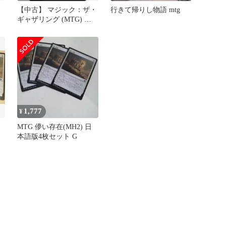
【中古】 マジック：ザ・
行きて帰りし物語 mtg
ギャザリング (MTG) 払
いのけ / 運命再編 (日本
語版) シングルカード
FRF-057-C
1,777
¥
MTG 儚い存在(MH2) 日
本語版4枚セット G