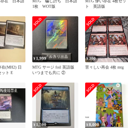
い存在 日本語
MTG 騙し討ち 日本語
MTG 儚い存在 4枚セッ
1枚 WOT版
ト 英語版
1,999
300
¥
¥
在(MH2) 日
MTG サージ foil 英語版
苦々しい再会 4枚 mtg
ット E
いつまでも共に ②
1,500
8,000
¥
¥