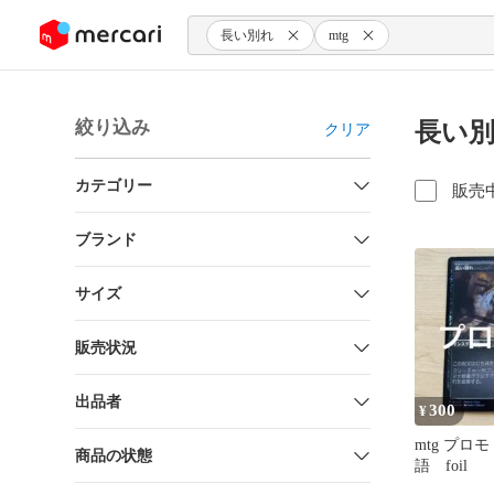
ンツにスキップ
長い別れ
mtg
絞り込み
長い
クリア
カテゴリー
販売
ブランド
サイズ
販売状況
出品者
300
¥
mtg プロ
商品の状態
語 foil