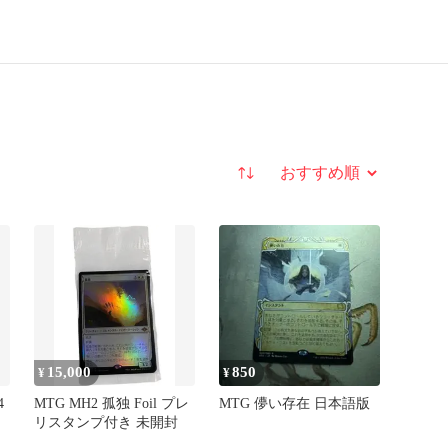
並び替え
15,000
850
¥
¥
4
MTG MH2 孤独 Foil プレ
MTG 儚い存在 日本語版
リスタンプ付き 未開封