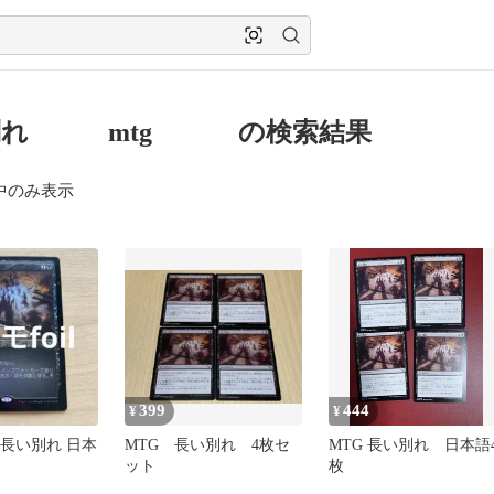
別れ mtg の検索結果
中のみ表示
399
444
¥
¥
モ 長い別れ 日本
MTG 長い別れ 4枚セ
MTG 長い別れ 日本語
ット
枚