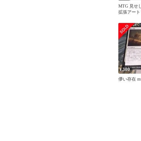
MTG 見
拡張アート
300
¥
儚い存在 mt