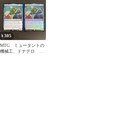
TMT
305
¥
MTG ミュータントの
機械工、ドナテロ ノ
ーマル・foil 英語