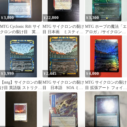
3,800
22,800
3,300
¥
¥
¥
MTG Cyclonic Rift サイ
MTG サイクロンの裂け
MTG ホープの魔法「エ
クロンの裂け目 英語
目 日本画 ミスティカ
アロガ」/サイクロンの
版 1枚
ルアーカイブ
裂け目 ボーダーレス英
語1枚SLD
3,999
2,445
4,000
¥
¥
¥
【mtg】サイクロンの裂
MTG サイクロンの裂け
MTG サイクロンの裂け
け目 英語版 ストリクス
目 日本語 SOA ミス
目 拡張アート フォイ
ヘイヴンの秘密 SOA
ティカルアーカイブ
ル ミスティカルアー
ストリクスヘイヴンの
カイブ
秘密