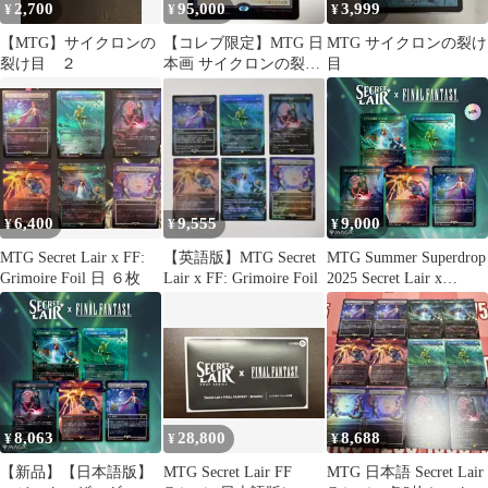
2,700
95,000
3,999
¥
¥
¥
【MTG】サイクロンの
【コレブ限定】MTG 日
MTG サイクロンの裂け
裂け目 ２
本画 サイクロンの裂け
目
目 シルバースクロール
foil
6,400
9,555
9,000
¥
¥
¥
MTG Secret Lair x FF:
【英語版】MTG Secret
MTG Summer Superdrop
Grimoire Foil 日 ６枚
Lair x FF: Grimoire Foil
2025 Secret Lair x
FINAL FANTASY:
Grimoire 日本語版 FOIL
8,063
28,800
8,688
¥
¥
¥
【新品】【日本語版】
MTG Secret Lair FF
MTG 日本語 Secret Lair