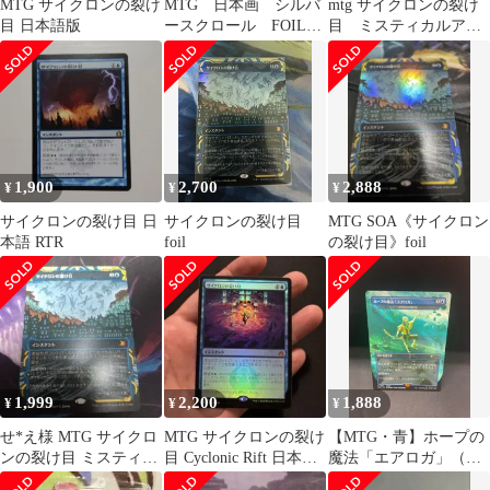
MTG サイクロンの裂け
MTG 日本画 シルバ
mtg サイクロンの裂け
目 日本語版
ースクロール FOIL
目 ミスティカルアー
サイクロンの裂け目
カイブ 日本
1,900
2,700
2,888
¥
¥
¥
サイクロンの裂け目 日
サイクロンの裂け目
MTG SOA《サイクロン
本語 RTR
foil
の裂け目》foil
1,999
2,200
1,888
¥
¥
¥
せ*え様 MTG サイクロ
MTG サイクロンの裂け
【MTG・青】ホープの
ンの裂け目 ミスティカ
目 Cyclonic Rift 日本語
魔法「エアロガ」（サ
ルアーカイブ
foil
イクロンの裂け目）