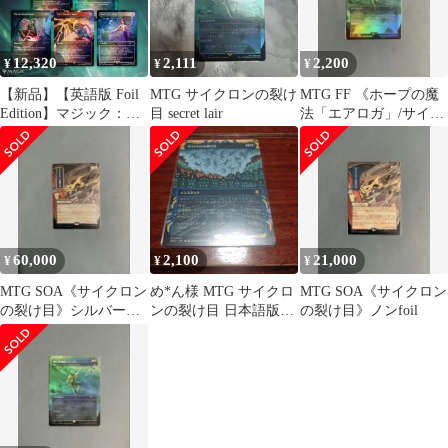
12,320
2,111
2,200
¥
¥
¥
【新品】【英語版 Foil
MTG サイクロンの裂け
MTG FF 《ホープの魔
Edition】マジック：
目 secret lair
法「エアロガ」/サイク
ザ・ギャザリング
ロンの裂け目》foil
Summer Superdrop 2025
Secret Lair x FINAL
FANTASY: Grimoire 英
語版 Foil Edition FF
60,000
2,100
21,000
¥
¥
¥
MTG SOA《サイクロン
め*ん様 MTG サイクロ
MTG SOA《サイクロン
の裂け目》シルバース
ンの裂け目 日本語版
の裂け目》ノンfoil
クロールfoil
ミスティカルアーカイ
ブ