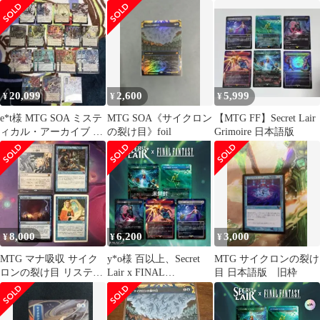
Grimoire
イブ 日本画
20,099
2,600
5,999
¥
¥
¥
e*t様 MTG SOA ミステ
MTG SOA《サイクロン
【MTG FF】Secret Lair
ィカル・アーカイブ サ
の裂け目》foil
Grimoire 日本語版
イクロンの裂け目 狼狽
の嵐
8,000
6,200
3,000
¥
¥
¥
MTG マナ吸収 サイク
y*o様 百以上、Secret
MTG サイクロンの裂け
ロンの裂け目 リスティ
Lair x FINAL
目 日本語版 旧枠
クの研究 青系汎用まと
FANTASY、MTG
め