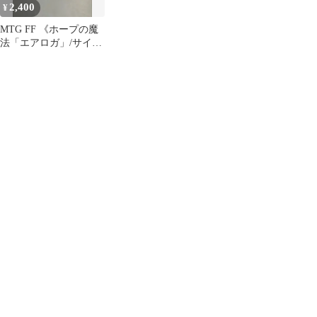
2,400
¥
MTG FF 《ホープの魔
法「エアロガ」/サイク
ロンの裂け目》foil