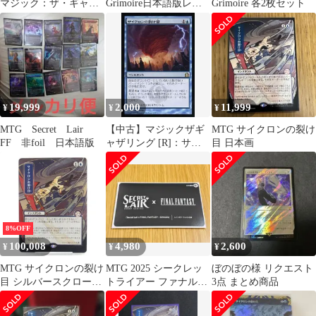
マジック：ザ・ギャザ
Grimoire日本語版レイ
Grimoire 各2枚セット
リング Summer
ンボーFoil
Superdrop 2025 Secret
Lair x FINAL
FANTASY: Grimoire
（日本語版） FF MTG
19,999
2,000
11,999
¥
¥
¥
MTG Secret Lair
【中古】マジックザギ
MTG サイクロンの裂け
FF 非foil 日本語版
ャザリング [R]：サイ
目 日本画
クロンの裂け
目/Cyclonic Rift
8%OFF
100,008
4,980
2,600
¥
¥
¥
MTG サイクロンの裂け
MTG 2025 シークレッ
ぼのぼの様 リクエスト
目 シルバースクロー
トライアー ファナルフ
3点 まとめ商品
ル・Foil M 0144 日本画
ァンタジー 日本語 Foil
#UX2876