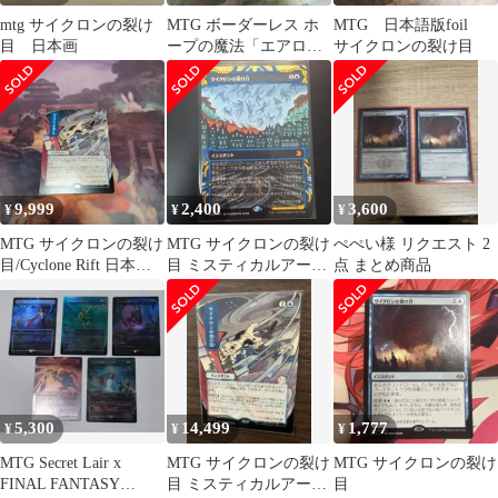
mtg サイクロンの裂け
MTG ボーダーレス ホ
MTG 日本語版foil
目 日本画
ープの魔法「エアロ
サイクロンの裂け目
ガ」Hope's Aero Magic
9,999
2,400
3,600
¥
¥
¥
MTG サイクロンの裂け
MTG サイクロンの裂け
ぺぺい様 リクエスト 2
目/Cyclone Rift 日本
目 ミスティカルアーカ
点 まとめ商品
画 【B】
イブ 日本語非foil
5,300
14,499
1,777
¥
¥
¥
MTG Secret Lair x
MTG サイクロンの裂け
MTG サイクロンの裂け
FINAL FANTASY
目 ミスティカルアーカ
目