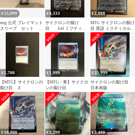
15,999
4,333
2,888
¥
¥
¥
mtg 公式 プレイマット
サイクロンの裂け
MTG サイクロンの裂け
スリーブ セット 日
目 foil ミフティカ
目 英語 ミスティカルア
本画 サイクロンの裂け
ルアーカイブ
ーカイブ
目 soa
2,700
1,999
23,999
¥
¥
¥
【MTG】サイクロンの
【MTG・青】サイクロ
サイクロンの裂け目
裂け目 ３
ンの裂け目
日本画版
10,980
2,299
2,400
¥
¥
¥