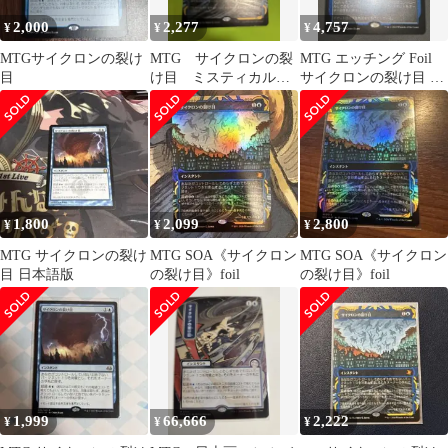
2,000
2,277
4,757
¥
¥
¥
MTGサイクロンの裂け
MTG サイクロンの裂
MTG エッチング Foil
目
け目 ミスティカルア
サイクロンの裂け目 日
ーカイブfoil
本語
1,800
2,099
2,800
¥
¥
¥
MTG サイクロンの裂け
MTG SOA《サイクロン
MTG SOA《サイクロン
目 日本語版
の裂け目》foil
の裂け目》foil
1,999
66,666
2,222
¥
¥
¥