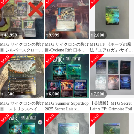
48,999
9,999
2,000
¥
¥
¥
MTG サイクロンの裂け
MTG サイクロンの裂け
MTG FF 《ホープの魔
目 シルバースクロール
目/Cyclone Rift 日本
法「エアロガ」/サイク
foil 花を手入れする者
画 【A】
ロンの裂け目》foil
日本語
1,500
6,000
7,500
¥
¥
¥
MTG サイクロンの裂け
MTG Summer Superdrop
【英語版】MTG Secret
目 ストリクスヘイヴ
2025 Secret Lair x
Lair x FF: Grimoire Foil
ンの秘密
FINAL FANTASY:
Grimoire 日本語版