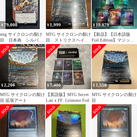
79,000
1,999
10,079
¥
¥
¥
mtg サイクロンの裂け
MTG サイクロンの裂け
【新品】【日本語版
目 日本画 シルバー
目 ストリクスヘイヴ
Foil Edition】マジッ
スクロールfoil
ンの秘密
ク：ザ・ギャザリング
Summer Superdrop 2025
Secret Lair x FINAL
FANTASY: Grimoire 日
本語版 Foil Edition
2,200
7,400
1,550
¥
¥
¥
MTG サイクロンの裂け
【英語版】MTG Secret
MTG サイクロンの裂け
目 拡張アート
Lair x FF: Grimoire Foil
目