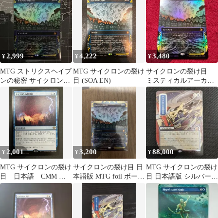
2,999
4,222
3,480
¥
¥
¥
MTG ストリクスヘイブ
MTG サイクロンの裂け
サイクロンの裂け目
ンの秘密 サイクロンの
目 (SOA EN)
ミスティカルアーカイ
裂け目 foil
ブ Foil 神話レア
SOA MTG
2,001
3,200
88,000
¥
¥
¥
MTG サイクロンの裂け
サイクロンの裂け目 日
MTG サイクロンの裂け
目 日本語 CMM 統
本語版 MTG foil ボーダ
目 日本語版 シルバース
率者マスターズ
ーレス
クロール Foil