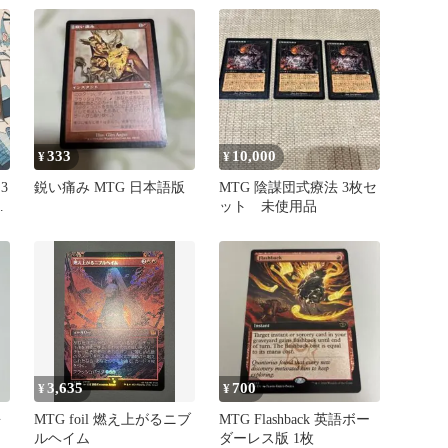
333
10,000
¥
¥
3
鋭い痛み MTG 日本語版
MTG 陰謀団式療法 3枚セ
ン
ット 未使用品
3,635
700
¥
¥
語
MTG foil 燃え上がるニブ
MTG Flashback 英語ボー
ルヘイム
ダーレス版 1枚