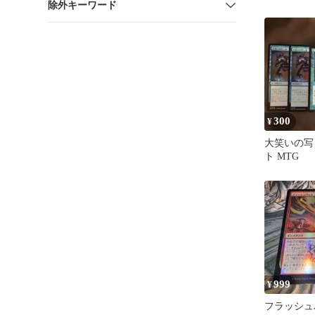
除外キーワード
300
¥
大笑いの写
ト MTG
999
¥
フラッシュバ