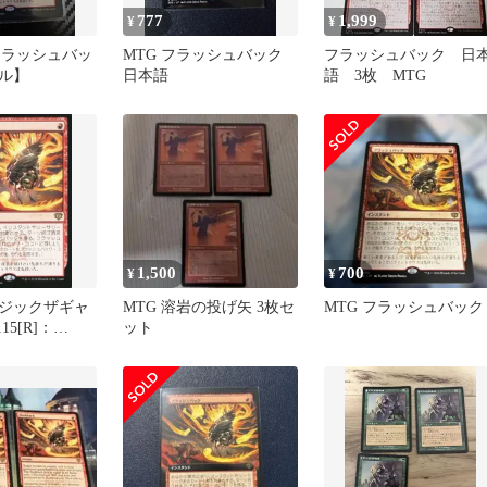
777
1,999
¥
¥
フラッシュバッ
MTG フラッシュバック
フラッシュバック 日
ル】
日本語
語 3枚 MTG
1,500
700
¥
¥
ジックザギャ
MTG 溶岩の投げ矢 3枚セ
MTG フラッシュバック
15[R]：
ット
フラッシュバッ
k