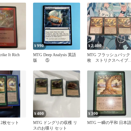
990
2,400
¥
¥
rike It Rich
MTG Deep Analysis 英語
MTG フラッシュバック 
版 ⑤
枚 ストリクスヘイブ
の秘密
400
300
¥
¥
 2枚セット
MTG ドングリの収穫 リ
MTG 一瞬の平和 日本
スのお喋り セット