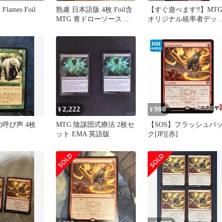
 Flames Foil
熟慮 日本語版 4枚 Foil含
【すぐ遊べます‼️】MT
MTG 青ドローソース フ
オリジナル統率者デッ
ラッシュバック
【大賢者、テラ】
2,222
980
¥
¥
の呼び声 4枚
MTG 陰謀団式療法 2枚セ
【SOS】フラッシュバ
ット EMA 英語版
ク[JP][赤]