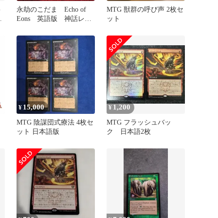
G
永劫のこだま Echo of
MTG 獣群の呼び声 2枚セ
キ
Eons 英語版 神話レ
ット
ア MTG MB2 未来枠
15,000
1,200
¥
¥
ッ
MTG 陰謀団式療法 4枚セ
MTG フラッシュバッ
ット 日本語版
ク 日本語2枚