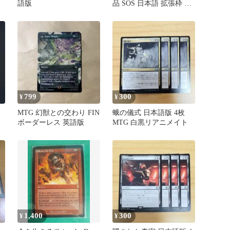
語版
品 SOS 日本語 拡張枠 4
枚セット
799
300
¥
¥
本
MTG 幻獣との交わり FIN
蛾の儀式 日本語版 4枚
ボーダーレス 英語版
MTG 白黒リアニメイト
1,400
300
¥
¥