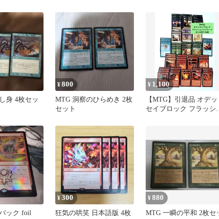
800
1,100
¥
¥
し身 4枚セッ
MTG 洞察のひらめき 2枚
【MTG】引退品 オデッ
セット
セイブロック フラッシ
バックカード 76枚セッ
300
880
¥
¥
ック foil
狂気の哄笑 日本語版 4枚
MTG 一瞬の平和 2枚セ