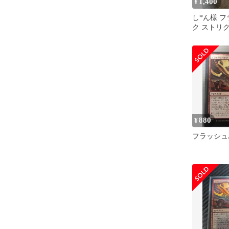
1,400
¥
し*ん様 
ク ストリ
秘密 MTG
880
¥
フラッシュ