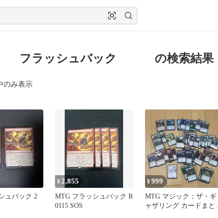
g フラッシュバック の検索結果
中のみ表示
2,855
999
¥
¥
ッシュバック 2
MTG フラッシュバック R
MTG マジック：ザ・ギ
0115 SOS
ャザリング カードまと
売り・英語版