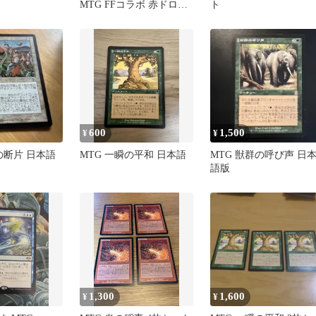
MTG FFコラボ 赤ドロー
ト
ソース
600
1,500
¥
¥
の断片 日本語
MTG 一瞬の平和 日本語
MTG 獣群の呼び声 日
語版
1,300
1,600
¥
¥