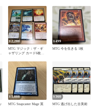
2,280
499
¥
¥
MTG マジック：ザ・ギ
MTG 今を生きる 1枚
ュ
ャザリング カード6枚セ
ト
ット
1,888
360
¥
¥
ッ
MTG Snapcaster Mage 英
MTG 逃げ出した古美術