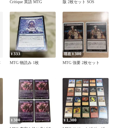
Critique 英語 MTG
版 2枚セット SOS
333
300
¥
現在 ¥
本
MTG 物読み 1枚
MTG 強要 2枚セット
ヴ
300
1,300
¥
¥