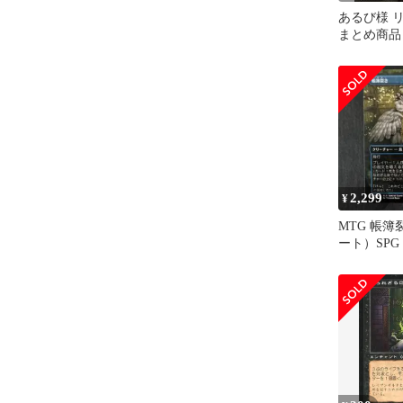
あるび様 リ
まとめ商品
2,299
¥
MTG 帳
ート）SPG