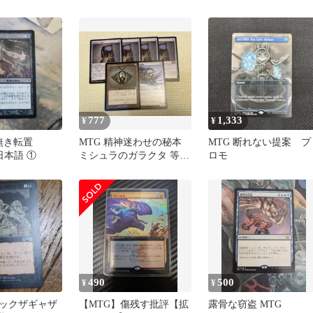
ーカイブ ストリクスヘ
ス版 1枚
イヴンの秘密
777
1,333
¥
¥
無き転置
MTG 精神迷わせの秘本
MTG 断れない提案 プ
) 日本語 ①
ミシュラのガラクタ 等
ロモ
まとめ売り
490
500
¥
¥
ックザギャザ
【MTG】傷残す批評【拡
露骨な窃盗 MTG