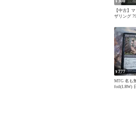
300
¥
【中古】マ
ザリング 79/
【SCG】
印/Unspeaka
777
¥
MTG 名も
foil(LRW