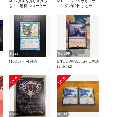
MTG 真実を捻じ曲げる
MTG マジックザギャザ
もの、逝斬 ショーケース
リング 約20枚 まとめ売
り 弱体化 迷える魂 求道
者
555
2,500
¥
¥
MTG JP 不可思議
MTG 緻密/Subtlety 日本語
版 [MH2]
980
999
¥
¥