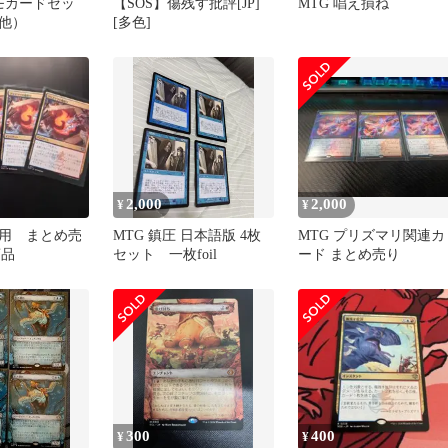
ロモカードセッ
【SOS】傷残す批評[JP]
MTG 唱え損ね
他）
[多色]
2,000
2,000
¥
¥
用 まとめ売
MTG 鎮圧 日本語版 4枚
MTG プリズマリ関連カ
商品
セット 一枚foil
ード まとめ売り
300
400
¥
¥