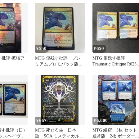
550
650
¥
¥
す批評 拡張ア
MTG 傷残す批評 プレ
MTG 傷残す批評
ミアムプロモパック版
Traumatic Critique R0239
foil 1枚
枚 レア
667
6,000
¥
¥
傷残す批評（日）
MTG 死せる生 日本
MTG 緻密 3枚 セッ
リクスヘイヴン
語 SOA ミスティカルア
通常版 2枚 ボーダー