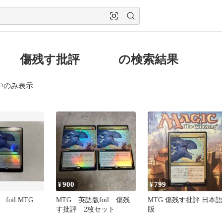
g 傷残す批評 の検索結果
中のみ表示
900
799
¥
¥
oil MTG
MTG 英語版foil 傷残
MTG 傷残す批評 日本
す批評 2枚セット
版