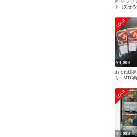
MTG プ
ト（失せろ
4,000
¥
およね様専
り MTG
1,098
¥