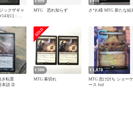
999
900
¥
¥
ジックザギャ
MTG 恐れ知らず
さ*わ様 MTG 新たな結
143[U]：
語られざる
ble Symbol
300
1,870
¥
¥
無き転置
MTG 幕切れ
MTG 怠け討ち ショー
) 日本語 ➁
ース foil