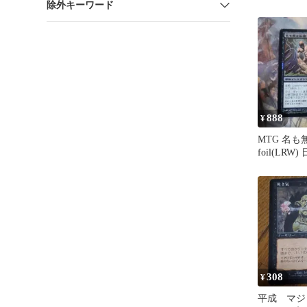
除外キーワード
の秘密
888
¥
MTG 名も
foil(LRW
308
¥
平成 マジ