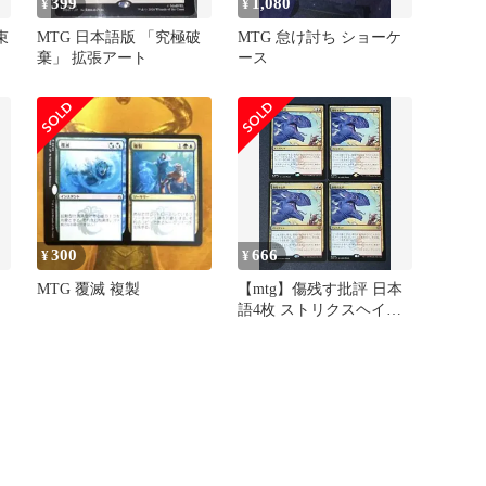
399
1,080
¥
¥
束
MTG 日本語版 「究極破
MTG 怠け討ち ショーケ
棄」 拡張アート
ース
300
666
¥
¥
ケ
MTG 覆滅 複製
【mtg】傷残す批評 日本
語4枚 ストリクスヘイヴ
ンの秘密 SOS