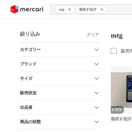
ンツにスキップ
mtg
傷残す批評
絞り込み
mt
クリア
カテゴリー
販売
ブランド
サイズ
販売状況
出品者
555
¥
傷残す批評 f
商品の状態