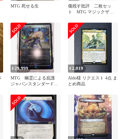
MTG 死せる生
傷残す批評 二枚セッ
ト MTG マジックザギ
ャザリング
29,999
2,019
¥
¥
本
MTG 幽霊による庇護
Aldo様 リクエスト 4点 ま
ジャパンスタンダードカ
とめ商品
ッププロモ サリア さ
いとうなおき