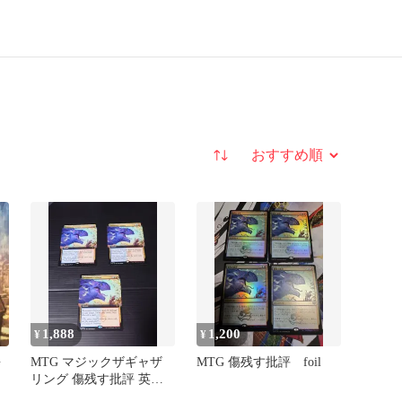
並び替え
1,888
1,200
¥
¥
語
MTG マジックザギャザ
MTG 傷残す批評 foil
リング 傷残す批評 英語
版拡張3枚セット