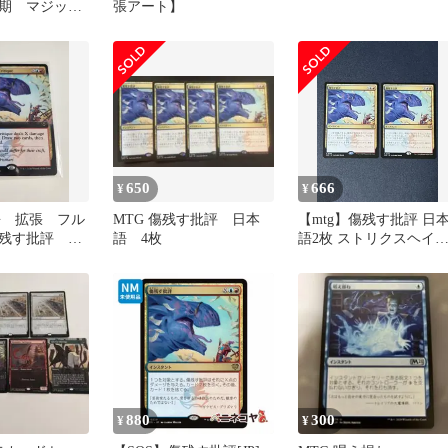
期 マジッ
張アート】
ザ 吐き気
650
666
¥
¥
語 拡張 フル
MTG 傷残す批評 日本
【mtg】傷残す批評 日
傷残す批評
語 4枚
語2枚 ストリクスヘイ
itique
ンの秘密 SOS
880
300
¥
¥