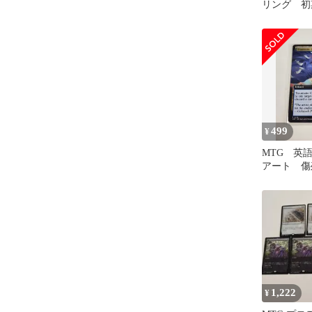
リング 初
ク ギャ
mtg
499
¥
MTG 英
アート 
traumatic cr
1,222
¥