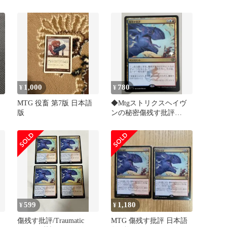
ーダーレス/基本セット
2021/M21 315
1,000
780
¥
¥
MTG 役畜 第7版 日本語
◆Mtgストリクスヘイヴ
版
ンの秘密傷残す批評
Traumatic Crritique
599
1,180
¥
¥
傷残す批評/Traumatic
MTG 傷残す批評 日本語