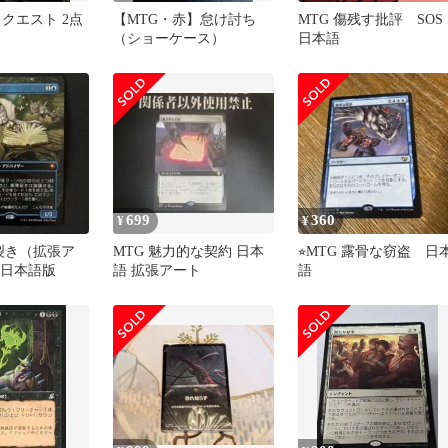
クエスト 2点
【MTG・赤】怠け討ち
MTG 傷残す批評 SOS
（ショーケース）
日本語
699
360
¥
¥
簿裂き（拡張ア
MTG 魅力的な契約 日本
⭐︎MTG 露骨な窃盗 日
 日本語版
語 拡張アート
語