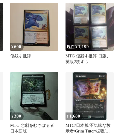
600
1,199
¥
現在 ¥
傷残す批評
MTG 傷残す批評 日版、
 2
英版2枚ずつ
300
1,680
¥
¥
ト
MTG 悲劇をむさぼる者
MTG/日本版/不気味な教
レ
日本語版
示者/Grim Tutor/拡張/ボ