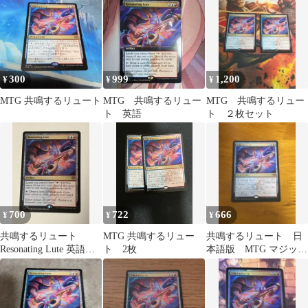
300
999
1,200
¥
¥
¥
MTG 共鳴するリュート
MTG 共鳴するリュー
MTG 共鳴するリュー
ト 英語
ト ２枚セット
700
722
666
¥
¥
¥
共鳴するリュート
MTG 共鳴するリュー
共鳴するリュート 日
Resonating Lute 英語版
ト 2枚
本語版 MTG マジック
SOS MTG
ザギャザリング