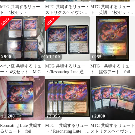
MTG 共鳴するリュー
MTG 共鳴するリュート
MTG 共鳴するリュー
ト 4枚セット
ストリクスヘイヴンの
ト 英語 4枚セット
秘密 日本語版 4枚
まとめ SOS ストリク
スヘイヴンの秘密
900
1,100
955
¥
¥
¥
ぺ*い様 共鳴するリュ
MTG 共鳴するリュー
MTG 共鳴するリュー
ート 4枚セット MtG
ト/Resonating Lute 通常
ト 拡張アート foil
日本語2枚SOS
#tu
1,200
2,355
2,800
¥
¥
¥
Resonating Lute 共鳴す
MTG 共鳴するリュー
MTG 共鳴するリュート
るリュート foil
ト / Rezonating Lute ４
ストリクスヘイヴンの