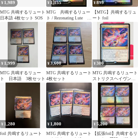
1,989
1,155
899
¥
¥
¥
MTG 共鳴するリュート
MTG 共鳴するリュー
【MTG】共鳴するリュ
日本語 4枚セット SOS
ト / Rezonating Lute 拡
ート foil
張アート foil #tu
1,999
3,600
300
¥
¥
¥
MTG 共鳴するリュー
MTG 共鳴するリュート
MTG 共鳴するリュート
ト 日本語 3枚セット
4枚セット
ストリクスヘイヴンの
秘密 日本語版
1,280
1,800
5,200
¥
¥
¥
foil 共鳴するリュート
MTG 共鳴するリュート
【拡張foil】共鳴するリ