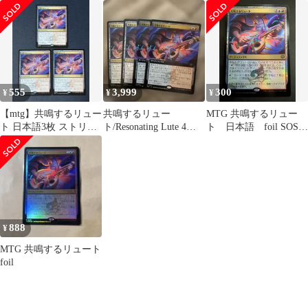
枚セット 拡張アー
秘密 拡張アート４枚セ
ト foil #tu
ット
555
3,999
300
¥
¥
¥
【mtg】共鳴するリュー
共鳴するリュー
MTG 共鳴するリュー
ト 日本語3枚 ストリク
ト/Resonating Lute 4枚
ト 日本語 foil SOS
スヘイヴンの秘密 SOS
セット
ストリクスヘイヴンの
秘密
888
¥
MTG 共鳴するリュート
foil