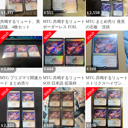
1,111
555
2,550
¥
¥
¥
共鳴するリュート、英
MTG 共鳴するリュート
MTG まとめ売り 発見
語版、4枚セット
ボーダーレス FOIL
の石板 没頭
2,000
444
300
¥
¥
¥
MTG プリズマリ関連カ
MTG 共鳴するリュート
MTG 共鳴するリュート
ード まとめ売り
SOS 日本語 拡張枠
ストリクスヘイヴンの
FOIL 2枚セット
秘密 日本語版
2,222
800
556
¥
¥
¥