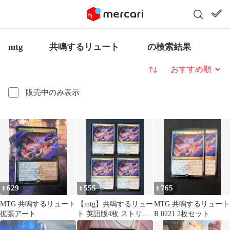
mtg 共鳴するリュート の検索結果
並び替え
販売中のみ表示
629
555
765
¥
¥
¥
MTG 共鳴するリュート
【mtg】共鳴するリュー
MTG 共鳴するリュート
拡張アート
ト 英語版4枚 ストリク
R 0221 2枚セット
スヘイヴンの秘密 SOS