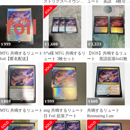
ストリクスヘイヴンの
ュート 英語 4枚セッ
秘密 ３枚セット
ト
999
1,600
3,333
¥
¥
¥
MTG 共鳴するリュート
S*u様 MTG 共鳴するリ
【SOS】共鳴するリュ
foil【匿名配送】
ュート 3枚セット
ート 英語拡張foil2枚
888
999
600
¥
¥
¥
MTG 共鳴するリュート
mtg 共鳴するリュート
共鳴するリュート
日 Foil 拡張アート
Resonating Lute