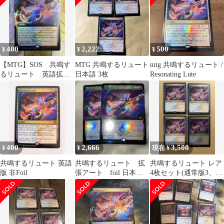
400
2,222
500
¥
¥
¥
【MTG】SOS 共鳴す
MTG 共鳴するリュート
mtg 共鳴するリュート /
るリュート 英語拡張
日本語 3枚
Resonating Lute
アート版Foil
400
2,666
3,500
¥
¥
現在 ¥
共鳴するリュート 英語
共鳴するリュート 拡
共鳴するリュート レア
版 非Foil
張アート foil 日本
4枚セット(通常版3、
語 2枚セット
foil1)