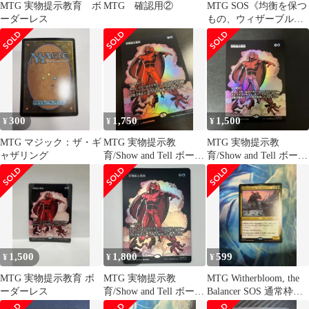
MTG 実物提示教育 ボ
MTG 確認用②
MTG SOS《均衡を保つ
ーダーレス
もの、ウィザーブルー
ム》ノンfoil
300
1,750
1,500
¥
¥
¥
MTG マジック：ザ・ギ
MTG 実物提示教
MTG 実物提示教
ャザリング
育/Show and Tell ボーダ
育/Show and Tell ボーダ
ーレスfoil 日MAR
ーレスfoil 日MAR
1,500
1,800
599
¥
¥
¥
MTG 実物提示教育 ボ
MTG 実物提示教
MTG Witherbloom, the
ーダーレス
育/Show and Tell ボーダ
Balancer SOS 通常枠英
ーレスfoil 日MAR
語版