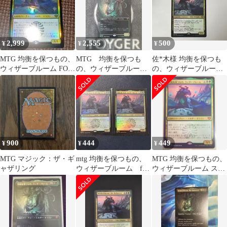
2,999
2,555
500
¥
¥
¥
MTG 均衡を保つもの、
MTG 均衡を保つも
佐*木様 均衡を保つも
ウィザーブルーム FOIL
の、ウィザーブルー
の、ウィザーブルー
プロモパック版
ム 日本語 ボーダー
ム 精髄の大釜 セッ
レス FOIL版 1枚
ト 英語版 mtg
900
444
449
¥
¥
¥
MTG マジック：ザ・ギ
mtg 均衡を保つもの、
MTG 均衡を保つもの、
ャザリング
ウィザーブルーム foil
ウィザーブルーム スト
2枚
リクスヘイヴンの秘密