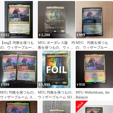
語 ボーダーレス
【ボーダーレス】
語版
555
1,280
999
¥
¥
¥
【mtg】均衡を保つも
MTG ボーダレス版 均
MTG 均衡を保つも
の、ウィザーブルーム
衡を保つもの、ウィザ
の、ウィザーブルー
英語版ストリクスヘイ
ーブルーム
ム 英語 Foil
ヴンの秘密SOS
999
5,999
950
¥
¥
¥
MTG 均衡を保つもの、
MTG 均衡を保つもの、
MTG Witherbloom, the
ウィザーブルーム スト
ウィザーブルーム SOS
Balancer
リクスヘイヴンの秘密
ボーダーレス 英語版
2枚セット
FOIL