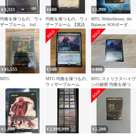
3,333
600
1,999
¥
¥
¥
均衡を保つもの、ウィ
均衡を保つもの、ウィ
MTG Witherbloom, the
ザーブルーム foil 日
ザーブルーム 【英語
Balancer SOSボーダー
本語
版】
レス英
45,555
500
400
¥
¥
¥
MTG
MTG 均衡を保つもの、
MTG ストリクスヘイヴ
ウィザーブルーム
ンの秘密 均衡を保つも
の、ウィザーブルー
ム Foil
1,600
2,999,999
1,200
¥
¥
¥