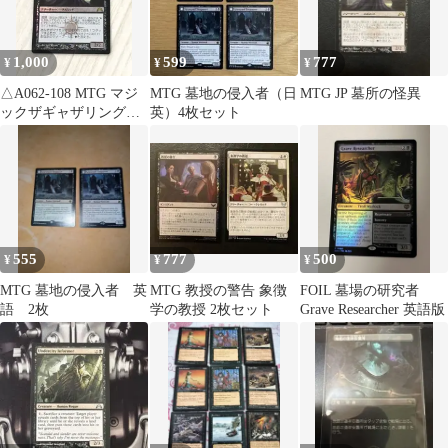
1,000
599
777
¥
¥
¥
△A062-108 MTG マジ
MTG 墓地の侵入者（日
MTG JP 墓所の怪異
ックザギャザリング
英）4枚セット
墓所の怪異 【傷みあ
り】
555
777
500
¥
¥
¥
MTG 墓地の侵入者 英
MTG 教授の警告 象徴
FOIL 墓場の研究者
語 2枚
学の教授 2枚セット
Grave Researcher 英語版