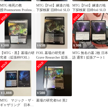
MTG 検死の教
MTG【Foil】練達の地
MTG【Foil】練達の地
授/Postmortem Professor
下探検家 旧枠foil SLD
下探検家 旧枠foil SLD
SOS通常枠日本語
300
650
300
¥
¥
¥
【MTG・黒】墓場の研
FOIL 墓場の研究者
MTG 無名の墓 2枚 日本
究者（拡張枠FOIL）
Grave Researcher 拡張ア
語 通常1 拡張アート1
ート版 英語版
1,888
500
¥
¥
MTG マジック・ザ・
墓場の研究者foil 英2
ギャザリング 日本