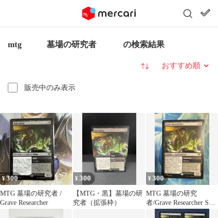
mtg 墓場の研究者 の検索結果
並び替え
販売中のみ表示
300
300
300
¥
¥
¥
MTG 墓場の研究者 /
【MTG・黒】墓場の研
MTG 墓場の研究
Grave Researcher
究者（拡張枠）
者/Grave Researcher SOS
通常枠 英語版