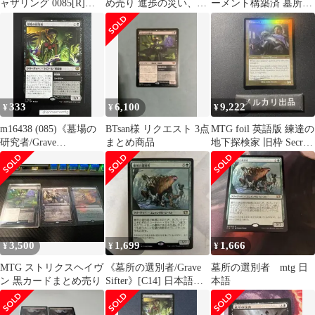
ャザリング 0085[R]：
め売り 進歩の災い、墓
ーメント構築済 墓所の
【SOS】墓場の研究
所の怪異等 TS0603-5
脅威デッキ60枚全てミ
者/Grave Researcher
スカット
333
6,100
9,222
¥
¥
¥
m16438 (085)《墓場の
BTsan様 リクエスト 3点
MTG foil 英語版 練達の
研究者/Grave
まとめ商品
地下探検家 旧枠 Secret
Researcher》[SOS] 黒R
Lair ④
3,500
1,699
1,666
¥
¥
¥
MTG ストリクスヘイヴ
《墓所の選別者/Grave
墓所の選別者 mtg 日
ン 黒カードまとめ売り
Sifter》[C14] 日本語版
本語
１枚