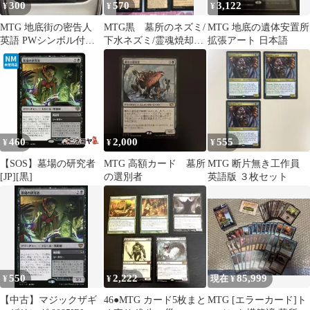
300
570
3,122
¥
¥
¥
MTG 地底街の密告人
MTG黒 墓所のネズミ/
MTG 地底の遺体安置所
英語 PWシンボル付き
下水ネズミ/霊魂焼却な
拡張アート 日本語
再販
ど 9枚セット
460
2,000
555
¥
¥
¥
【SOS】墓場の研究者
MTG 高額カード 墓所
MTG 断片無き工作員
[JP][黒]
の選別者
英語版 ３枚セット
550
2,222
85,999
¥
¥
現在 ¥
【中古】マジックザギ
46●MTG カード5枚まと
MTG [エラーカード]ト