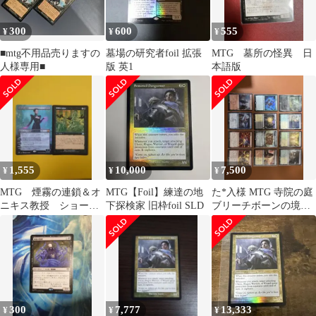
300
600
555
¥
¥
¥
■mtg不用品売りますの
墓場の研究者foil 拡張
MTG 墓所の怪異 日
人様専用■
版 英1
本語版
1,555
10,000
7,500
¥
¥
¥
MTG 煙霧の連鎖＆オ
MTG【Foil】練達の地
た*入様 MTG 寺院の庭
ニキス教授 ショーケ
下探検家 旧枠foil SLD
ブリーチボーンの境界
ース ２枚セット ☆
氷耕しの探検家 聖なる
鋳造所な
300
7,777
13,333
¥
¥
¥