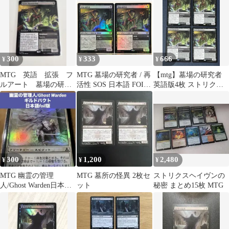
300
333
666
¥
¥
¥
MTG 英語 拡張 フ
MTG 墓場の研究者 / 再
【mtg】墓場の研究者
ルアート 墓場の研究
活性 SOS 日本語 FOIL
英語版4枚 ストリクス
者 grave researcher
2枚セット
ヘイヴンの秘密 SOS
300
1,200
2,480
¥
¥
¥
MTG 幽霊の管理
MTG 墓所の怪異 2枚セ
ストリクスヘイヴンの
人/Ghost Warden日本語
ット
秘密 まとめ15枚 MTG
foil版 旧枠