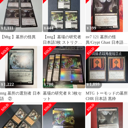
1,111
444
399
¥
¥
¥
【Mtg 】墓所の怪異
【mtg】墓場の研究者
nv7 121 墓所の怪
日本語3枚 ストリクス
異/Crypt Ghast 日本語 J
ヘイヴンの秘密 SOS
MTG
1,222
700
1,899
¥
¥
¥
mtg 墓所の選別者 日本
墓場の研究者 R 3枚セ
MTG トーモッドの墓所
語 ②
ット
CHR 日本語 黒枠