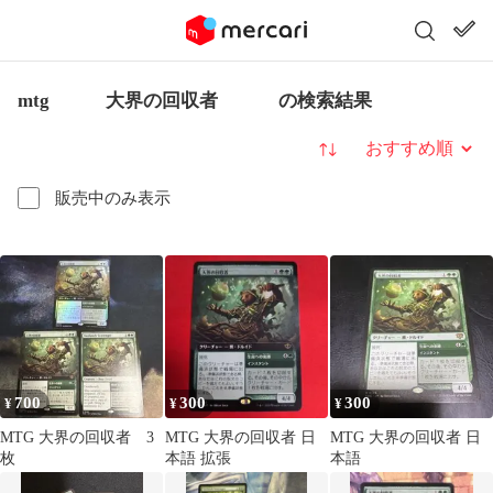
mtg 大界の回収者 の検索結果
並び替え
販売中のみ表示
700
300
300
¥
¥
¥
MTG 大界の回収者 3
MTG 大界の回収者 日
MTG 大界の回収者 日
枚
本語 拡張
本語