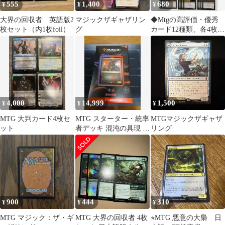
555
1,400
680
¥
¥
¥
大界の回収者 英語版2
マジックザギャザリン
◆Mtgの高評価・優秀
枚セット（内1枚foil）
グ
カード12種類、各4枚セ
ット
4,000
14,999
1,500
¥
¥
¥
MTG 大判カード4枚セ
MTG スターター・統率
MTGマジックザギャザ
ット
者デッキ 混沌の具現 日
リング
本語版
900
444
310
¥
¥
¥
MTG マジック：ザ・ギ
MTG 大界の回収者 4枚
⭐︎MTG 悪意の大梟 日