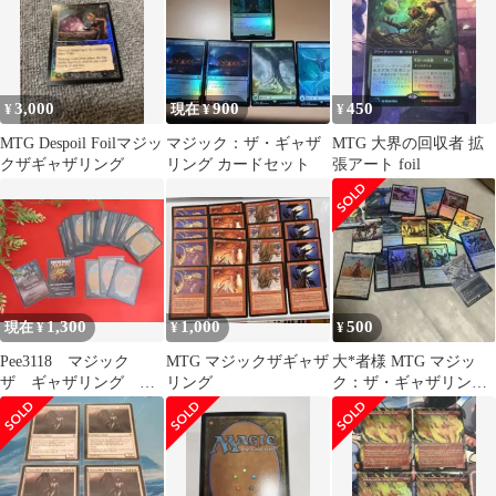
3,000
900
450
¥
現在 ¥
¥
MTG Despoil Foilマジッ
マジック：ザ・ギャザ
MTG 大界の回収者 拡
クザギャザリング
リング カードセット
張アート foil
1,300
1,000
500
現在 ¥
¥
¥
Pee3118 マジック
MTG マジックザギャザ
大*者様 MTG マジッ
ザ ギャザリング カ
リング
ク：ザ・ギャザリング
ード40枚以上
カードまとめ売り