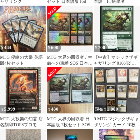
ャザリング
セット 日本語版 foil
本語 FF統率者
444
600
700
¥
¥
¥
MTG 侵略の大梟 英語
MTG 大界の回収者 / 生
【中古】マジックザギ
版4枚セット
命への束縛 SOS 日本語
ャザリング 0166[R]：
FOIL 4枚セット
【SOS】大界の回収
者/Vastlands Scavenger
5,999
480
1,000
¥
¥
現在 ¥
MTG 大歓楽の幻霊 店
MTG 大界の回収者 日
9 MTG マジックザギャ
名刻印TOP8プロモ
本語版 2枚セット SOS
ザリング カード 10枚セ
ット日本語版