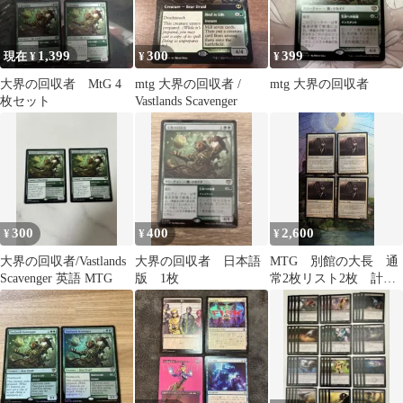
1,399
300
399
現在 ¥
¥
¥
大界の回収者 MtG 4
mtg 大界の回収者 /
mtg 大界の回収者
枚セット
Vastlands Scavenger
300
400
2,600
¥
¥
¥
大界の回収者/Vastlands
大界の回収者 日本語
MTG 別館の大長 通
Scavenger 英語 MTG
版 1枚
常2枚リスト2枚 計英
語4枚 まとめ売り