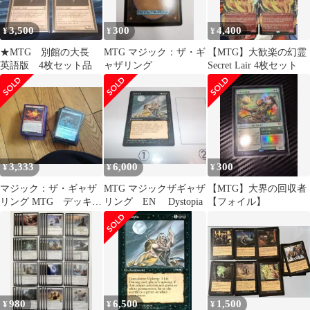
3,500
300
4,400
¥
¥
¥
★MTG 別館の大長
MTG マジック：ザ・ギ
【MTG】大歓楽の幻霊
英語版 4枚セット品
ャザリング
Secret Lair 4枚セット
3,333
6,000
300
¥
¥
¥
マジック：ザ・ギャザ
MTG マジックザギャザ
【MTG】大界の回収者
リング MTG デッキ
リング EN Dystopia
【フォイル】
2個
980
6,500
1,500
¥
¥
¥