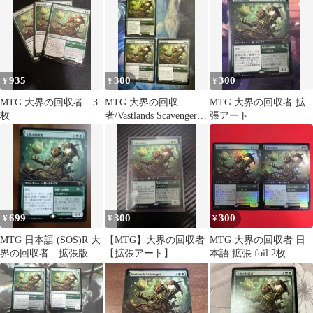
935
300
300
¥
¥
¥
MTG 大界の回収者 3
MTG 大界の回収
MTG 大界の回収者 拡
枚
者/Vastlands Scavenger
張アート
SOS 通常枠3枚
699
300
300
¥
¥
¥
MTG 日本語 (SOS)R 大
【MTG】大界の回収者
MTG 大界の回収者 日
界の回収者 拡張版
【拡張アート】
本語 拡張 foil 2枚