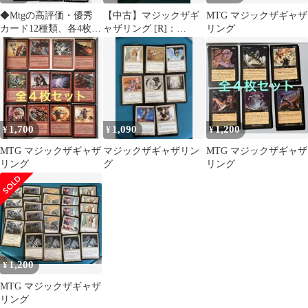
◆Mtgの高評価・優秀
【中古】マジックザギ
MTG マジックザギャザ
カード12種類、各4枚セ
ャザリング [R]：
リング
ット
Dystopia
1,700
1,090
1,200
¥
¥
¥
MTG マジックザギャザ
マジックザギャザリン
MTG マジックザギャザ
リング
グ
リング
1,200
¥
MTG マジックザギャザ
リング