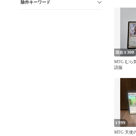
除外キーワード
300
現在 ¥
MTG むら
語版
999
¥
MTG 天使