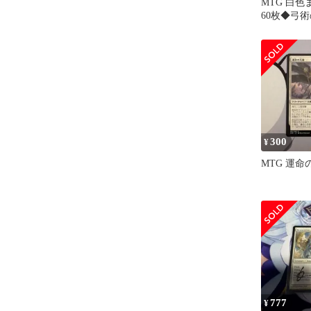
MTG 白
60枚◆弓
行進／セラ
300
¥
MTG 運命
777
¥