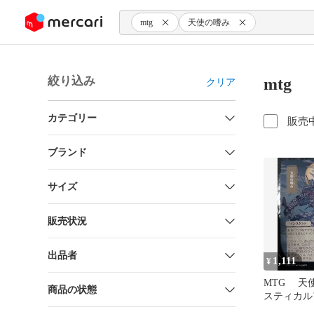
ンツにスキップ
mtg
天使の嗜み
絞り込み
mt
クリア
カテゴリー
販売
ブランド
サイズ
販売状況
出品者
1,111
¥
MTG 天
商品の状態
スティカ
日本画 ス