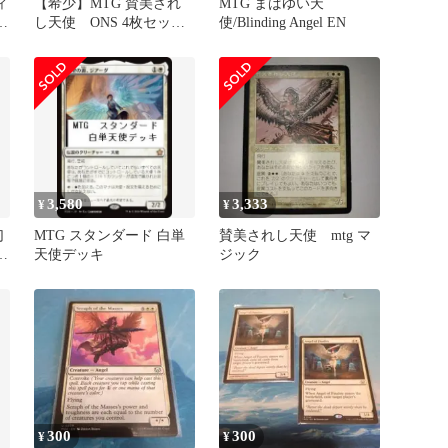
ィ
【希少】MTG 賛美され
MTG まばゆい天
バ
し天使 ONS 4枚セッ
使/Blinding Angel EN
ト 英語版 旧枠
3,580
3,333
¥
¥
幻
MTG スタンダード 白単
賛美されし天使 mtg マ
ャ
天使デッキ
ジック
セ
ル
300
300
¥
¥