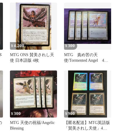
4,200
300
¥
¥
本
MTG ONS 賛美されし天
MTG 責め苦の天
使 日本語版 4枚
使/Tormented Angel 4枚
セット 日本語 UDS
300
900
¥
¥
の
MTG 天使の祝福/Angelic
【匿名配送】MTG英語版
Blessing
「賛美されし天使」4枚