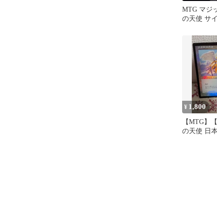
MTG マジ
の天使 サ
1,800
¥
【MTG】【
の天使 日
クザギャザ