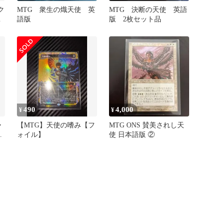
ク
MTG 衆生の熾天使 英
MTG 決断の天使 英語
語版
版 2枚セット品
490
4,000
¥
¥
ャ
【MTG】天使の嗜み【フ
MTG ONS 賛美されし天
ォイル】
使 日本語版 ②
ry