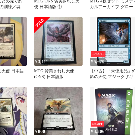
色まとめ売り約
MTG ONS 賛美されし天
MTG 4枚セット ミステ
術の訓練／魂の
使 日本語版 ①
カルアーカイブ グロー
の天使
ル版
10%OFF
3,111
5,670
¥
¥
の天使 日本語
MTG 賛美されし天使
【中古】「未使用品」
(ONS) 日本語版
影の天使 マジックザギ
ザリング（MTG）基本
ット2015（M15)シング
カード
5%OFF
800
3,306
¥
¥