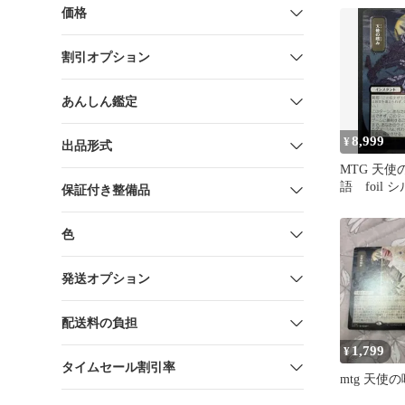
ヴンの秘密
価格
割引オプション
あんしん鑑定
8,999
¥
出品形式
MTG 天
語 foil
保証付き整備品
ール・Foi
ミスティカ
色
ブ ストリ
の秘密
発送オプション
配送料の負担
1,799
¥
タイムセール割引率
mtg 天使