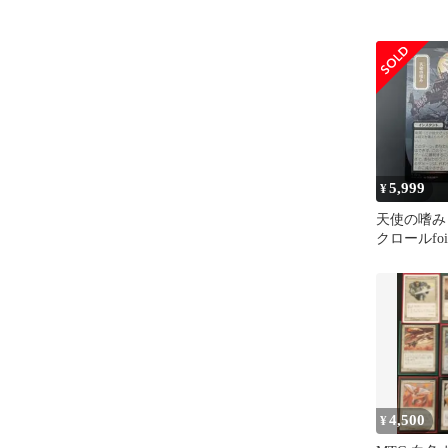
5,999
¥
天使の嗜み
クロールfo
ティカルア
4,500
¥