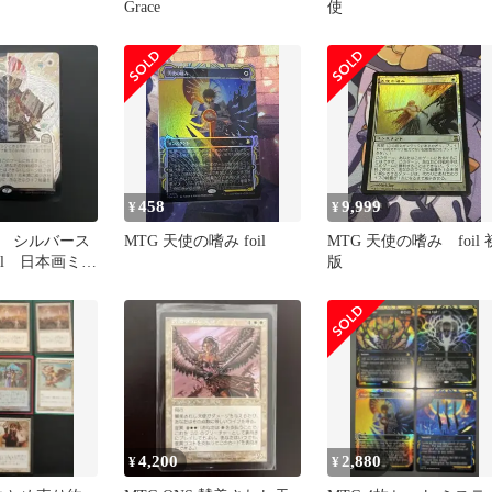
Grace
使
458
9,999
¥
¥
 シルバース
MTG 天使の嗜み foil
MTG 天使の嗜み foil 
il 日本画ミス
版
ーカイブ
4,200
2,880
¥
¥