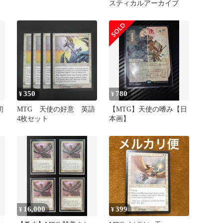
スティカルアーカイブ
350
780
¥
¥
初
MTG 天使の好意 英語
【MTG】天使の嗜み【日
4枚セット
本画】
16,000
399
¥
¥