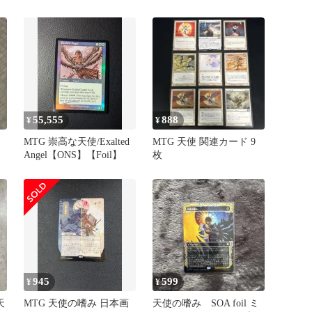
セット
55,555
888
¥
¥
MTG 崇高な天使/Exalted
MTG 天使 関連カード 9
Angel【ONS】【Foil】
枚
945
599
¥
¥
天
MTG 天使の嗜み 日本画
天使の嗜み SOA foil ミ