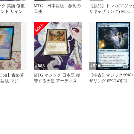
ック 英語 修復
MTG 日本語版 赦免の
【新品】トレカ(マジッ
インド サイン
天使
ザギャザリング) MTG
Lorwyn Eclipsed 60-Card
Theme Deck 天使 英語版
888
520
¥
¥
Foil】責め苦
MTG マジック 日本語 復
【中古】マジックザギ
本語版 マジッ
讐する天使 アーティスト
ザリング 059/249[U]：
リング
サインド テンペスト
【IMA】【FOIL】Illuso
Angel/幻影の天使