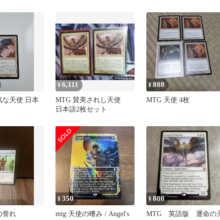
【TSP】天使の嗜
ザギャザリング
み/Angel’s Grace
6,111
888
¥
¥
気な天使 日本
MTG 賛美されし天使
MTG 天使 4枚
日本語2枚セット
350
800
¥
¥
の誉れ
mtg 天使の嗜み / Angel's
MTG 英語版 運命の