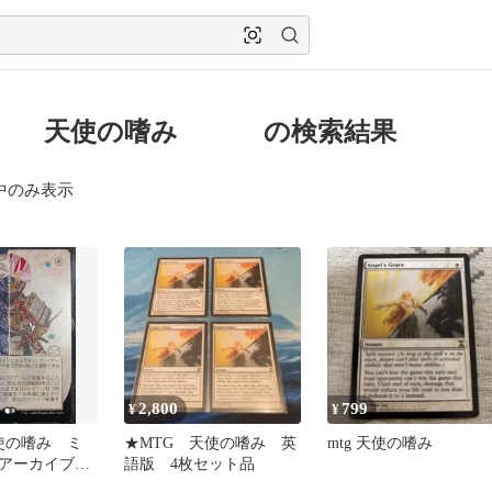
g 天使の嗜み の検索結果
中のみ表示
2,800
799
¥
¥
使の嗜み ミ
★MTG 天使の嗜み 英
mtg 天使の嗜み
ルアーカイブ
語版 4枚セット品
トリクスヘイ