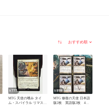
並び替え
777
899
¥
¥
MTG 天使の嗜み タイ
MTG 修復の天使 日本語
ム・スパイラル リマスタ
版2枚 英語版2枚 4枚
ー 日本語版
セット 最終値下げ