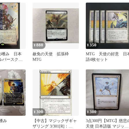
888
350
¥
¥
使の嗜み 日本
赦免の天使 拡張枠
MTG 天使の好意 日
 シルバースクロ
MTG
語4枚セット
l SOA 日本画
ルアーカイ
クスヘイヴン
300
300
¥
¥
の嗜み
【中古】マジックザギャ
3点300円【MTG】慈悲
ザリング 3/301[R]：
天使 日本語版 マジック