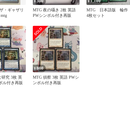
300
1,100
¥
¥
ザ・ギャザリ
MTG 夜の囁き 2枚 英語
MTG 日本語版 輪
mtg
PWシンボル付き再販
4枚セット
800
¥
な研究 3枚 英
MTG 偵察 3枚 英語 PWシ
ンボル付き再販
ンボル付き再販