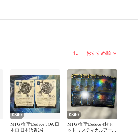
並び替え
300
300
¥
¥
本
MTG 推理/Deduce SOA 日
MTG 推理/Deduce 4枚セ
本画 日本語版2枚
ット ミスティカルアーカ
イブ