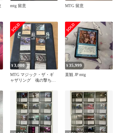
枚
mtg 留意
MTG 留意
3,000
35,999
¥
¥
MTG マジック・ザ・ギ
直観 JP mtg
ャザリング 魂の撃ち込
み他