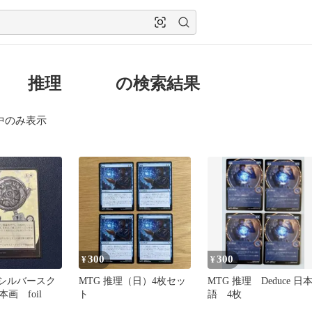
g 推理 の検索結果
中のみ表示
300
300
¥
¥
 シルバースク
MTG 推理（日）4枚セッ
MTG 推理 Deduce 日
画 foil
ト
語 4枚