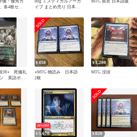
高評価・優秀カ
mtg ミスティカルアーカ
MTG 留意 日本語版
類、各4枚セッ
イブ まとめ売り 日本画
ストリクスヘイヴンの秘
密
450
1,200
¥
¥
買銀河⭐︎ 死儀礼
⭐︎MTG 物読み 日本語
MTG 没頭
ン 英語ボー
2枚
10%OFF
5,670
820
¥
¥