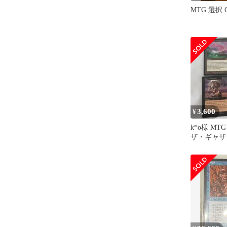
MTG 選択 
3,600
¥
k*o様 MT
ザ・ギャザ
ット