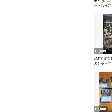
◆Mtgの
ード12種
ト
1,699
¥
⭐︎MTG爆
のシャーマ
ダーレス
2,000
¥