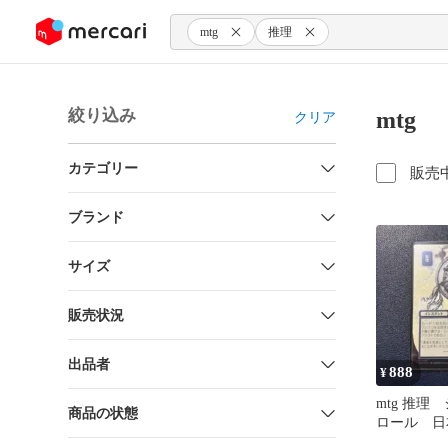
ンツにスキップ
mtg
推理
絞り込み
mt
クリア
カテゴリー
販売
ブランド
サイズ
販売状況
出品者
888
¥
mtg 推理
商品の状態
ロール 日本