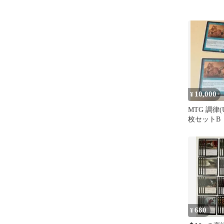
10,000
¥
MTG 調律(
枚セットB
680
¥