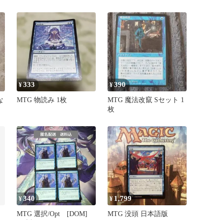
イブ 日本語版
販
333
390
¥
¥
な
MTG 物読み 1枚
MTG 魔法改竄 Sセット 1
枚
340
1,799
¥
¥
MTG 選択/Opt [DOM]
MTG 没頭 日本語版