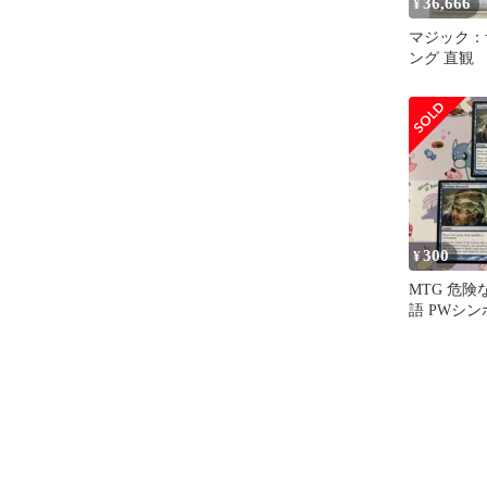
36,666
¥
マジック：
ング 直観 
300
¥
MTG 危険
語 PWシ