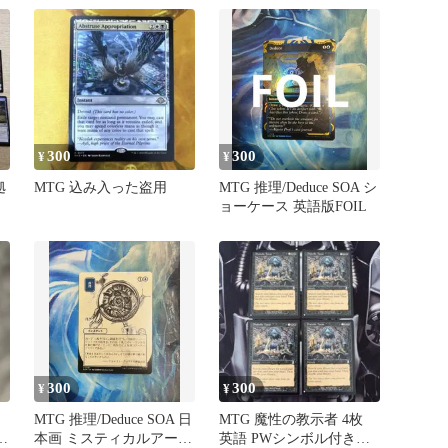
300
300
¥
¥
拠
MTG 込み入った盗用
MTG 推理/Deduce SOA シ
ョーケース 英語版FOIL
300
300
¥
¥
MTG 推理/Deduce SOA 日
MTG 魔性の教示者 4枚
セ
本画 ミスティカルアーカ
英語 PWシンボル付き再