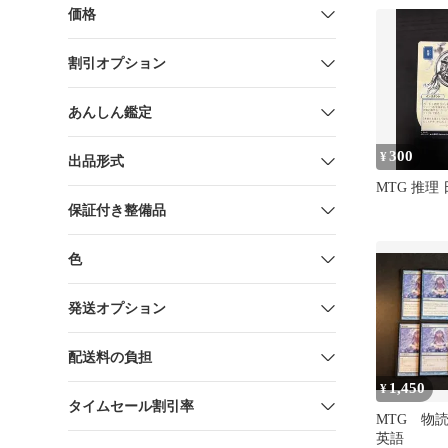
価格
割引オプション
あんしん鑑定
300
¥
出品形式
MTG 推理
保証付き整備品
色
発送オプション
配送料の負担
1,450
¥
タイムセール割引率
MTG 物
英語