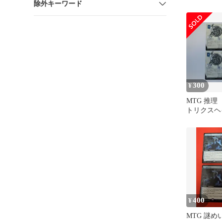
除外キーワード
300
¥
MTG 推理
トリクスヘ
ミスティカ
日本語 4
400
¥
MTG 謎め