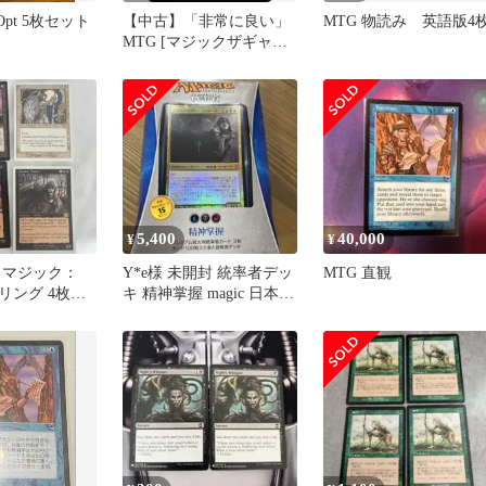
Opt 5枚セット
【中古】「非常に良い」
MTG 物読み 英語版4
MTG [マジックザギャザ
リング] 概念泥棒 [レア]
[ドラゴンの迷路] 収録カ
ード
5,400
40,000
¥
¥
G マジック：
Y*e様 未開封 統率者デッ
MTG 直観
リング 4枚セ
キ 精神掌握 magic 日本語
版