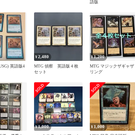
語版
2,480
1,200
¥
¥
USG) 英語版4
MTG 偵察 英語版４枚
MTG マジックザギャザ
セット
リング
1,000
1,000
¥
¥