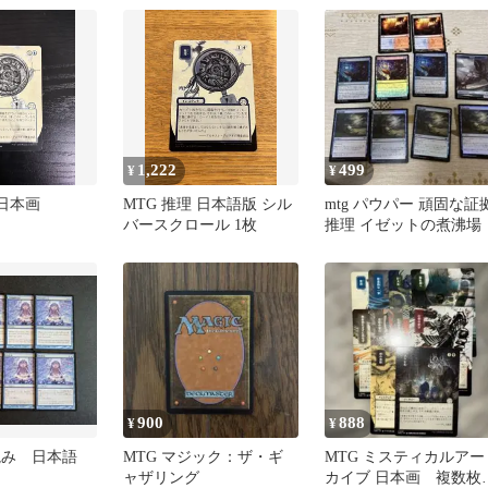
1,222
499
¥
¥
 日本画
MTG 推理 日本語版 シル
mtg パウパー 頑固な証
バースクロール 1枚
推理 イゼットの煮沸場
900
888
¥
¥
読み 日本語
MTG マジック：ザ・ギ
MTG ミスティカルアー
ャザリング
カイブ 日本画 複数枚