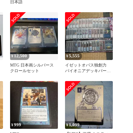
日本語
12,500
5,555
¥
¥
MTG 日本画シルバース
イゼットオパス独創力
クロールセット
パイオニアデッキパー
ツ マジックザギャザリ
ング MTG
999
1,099
¥
¥