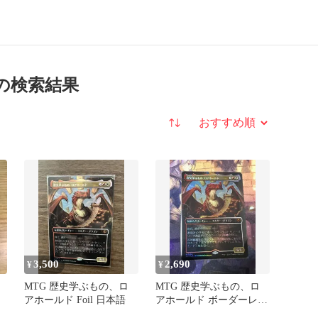
の検索結果
並び替え
3,500
2,690
¥
¥
MTG 歴史学ぶもの、ロ
MTG 歴史学ぶもの、ロ
アホールド Foil 日本語
アホールド ボーダーレス
foil