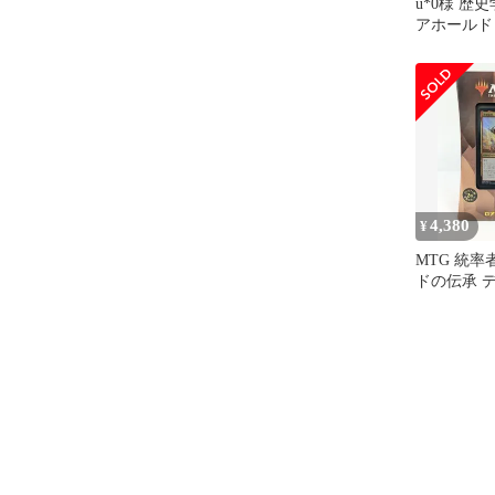
u*0様 歴
アホールド Lor
Histori
4,380
¥
MTG 統率
ドの伝承 