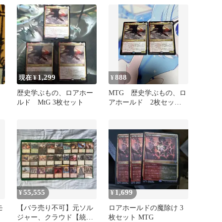
1,299
888
現在 ¥
¥
歴史学ぶもの、ロアホー
MTG 歴史学ぶもの、ロ
ルド MtG 3枚セット
アホールド 2枚セッ
ト 日本語 SOS
55,555
1,699
¥
¥
モ
【バラ売り不可】元ソル
ロアホールドの魔除け 3
ジャー、クラウド【統率
枚セット MTG