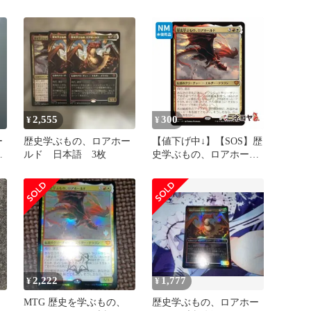
者デッキ】
2,555
300
¥
¥
ー
歴史学ぶもの、ロアホー
【値下げ中↓】【SOS】歴
ルド 日本語 3枚
史学ぶもの、ロアホール
ド[JP][多色]
2,222
1,777
¥
¥
、
MTG 歴史を学ぶもの、
歴史学ぶもの、ロアホー