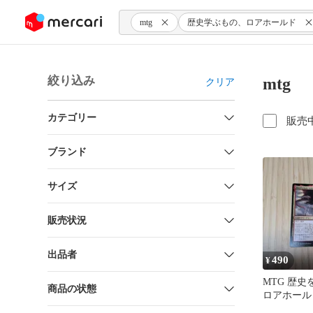
ンツにスキップ
mtg
歴史学ぶもの、ロアホールド
絞り込み
mt
クリア
カテゴリー
販売
ブランド
サイズ
販売状況
出品者
490
¥
MTG 歴
商品の状態
ロアホール