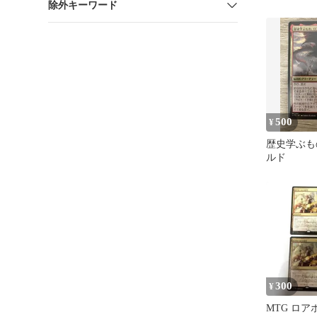
除外キーワード
ス⭐️
500
¥
歴史学ぶも
ルド
300
¥
MTG ロ