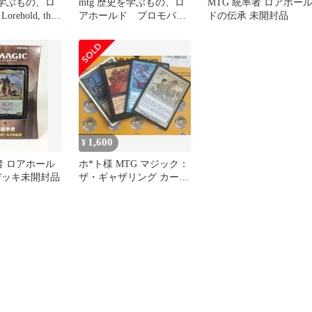
史学ぶもの、ロ
mtg 歴史を学ぶもの、ロ
MTG 統率者 ロアホー
ehold, the
アホールド プロモパッ
ドの伝承 未開封品
ク版 foil
1,600
¥
者 ロアホール
ホ*ト様 MTG マジック：
デッキ未開封品
ザ・ギャザリング カード
4枚セット