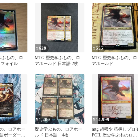
628
555
¥
¥
史学ぶもの、ロ
MTG 歴史学ぶもの、ロ
MTG 歴史学ぶもの、ロ
 フォイル
アホールド 日本語 2枚セ
アホールド
ット
1,200
14,999
¥
¥
の、ロアホー
歴史学ぶもの、ロアホー
mtg 超稀少 箔押しプロ
本語ボーダーレ
ルド 日本語 4枚
FOIL 歴史学ぶものロア