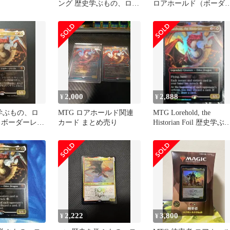
ング 歴史学ぶもの、ロア
ロアホールド（ボーダ
ホールド1枚
レス・英語版）
2,000
2,888
¥
¥
史学ぶもの、ロ
MTG ロアホールド関連
MTG Lorehold, the
 ボーダーレス
カード まとめ売り
Historian Foil 歴史学ぶ
の
2,222
3,800
¥
¥