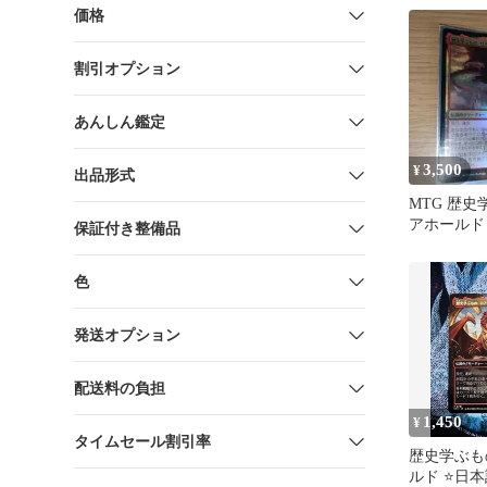
価格
割引オプション
あんしん鑑定
3,500
¥
出品形式
MTG 歴
アホールド
保証付き整備品
色
発送オプション
配送料の負担
1,450
¥
タイムセール割引率
歴史学ぶも
ルド ⭐️日