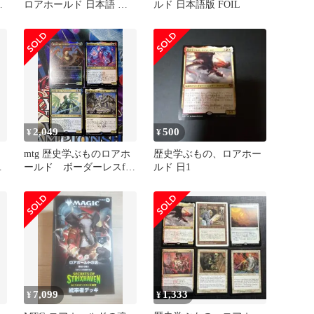
ー
ロアホールド 日本語 プ
ルド 日本語版 FOIL
ロモパック版 foil
2,049
500
¥
¥
mtg 歴史学ぶものロアホ
歴史学ぶもの、ロアホー
も
ールド ボーダーレスfoil
ルド 日1
など 4枚セット
7,099
1,333
¥
¥