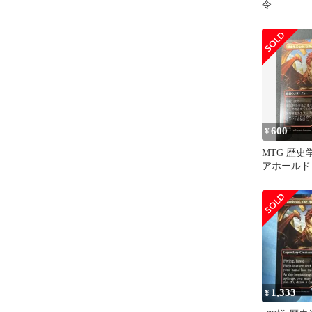
令
600
¥
MTG 歴
アホールド
版
1,333
¥