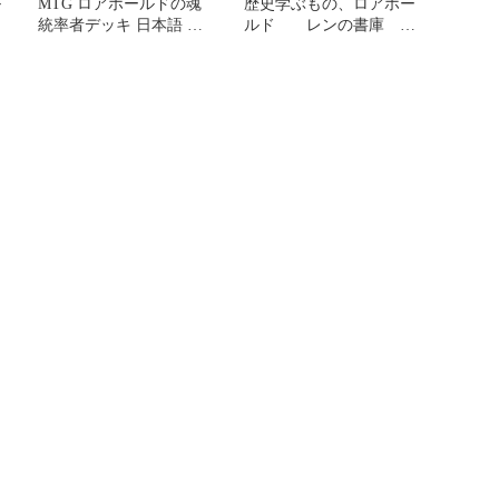
ル
MTG ロアホールドの魂
歴史学ぶもの、ロアホー
統率者デッキ 日本語 未
ルド レンの書庫
開封
など まとめ売り