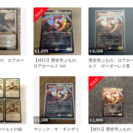
ホールド sos
1,699
4,500
¥
¥
の、ロアホー
【MTG】歴史学ぶもの、
歴史学ぶもの、ロアホ
ロアホールド foil
ルド ボーダーレス英
語 foil
1,500
2,000
¥
¥
アホールドの命
マジック：ザ・ギャザリ
【MTG】歴史学ぶもの