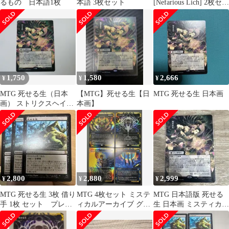
るもの 日本語1枚
本語 3枚セット
[Nefarious Lich] 2枚セッ
ト 日本語版
1,750
1,580
2,666
¥
¥
¥
MTG 死せる生（日本
【MTG】死せる生【日
MTG 死せる生 日本画
画） ストリクスヘイヴ
本画】
ンの秘密 日本語 1枚
2,800
2,880
2,999
¥
¥
¥
MTG 死せる生 3枚 借り
MTG 4枚セット ミステ
MTG 日本語版 死せる
手 1枚 セット プレイ
ィカルアーカイブ グロ
生 日本画 ミスティカル
用
ーバル版
アーカイブ 1枚