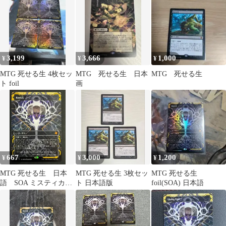
3,199
3,666
1,000
¥
¥
¥
MTG 死せる生 4枚セッ
MTG 死せる生 日本
MTG 死せる生
ト foil
画
667
3,000
1,200
¥
¥
¥
MTG 死せる生 日本
MTG 死せる生 3枚セッ
MTG 死せる生
語 SOA ミスティカル
ト 日本語版
foil(SOA) 日本語
アーカイブ ストリク
スヘイヴンの秘密