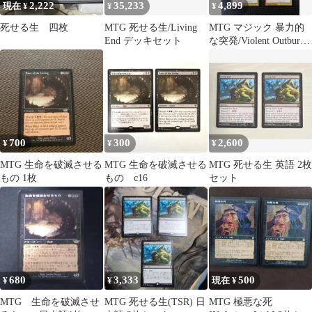
2,222
35,233
4,899
現在 ¥
¥
¥
死せる生 四枚
MTG 死せる生/Living
MTG マジック 暴力的
End デッキセット
な突発/Violent Outburst
4枚 日本語
700
300
2,600
¥
¥
¥
MTG 生命を破滅させる
MTG 生命を破滅させる
MTG 死せる生 英語 2枚
もの 1枚
もの c16
セット
680
3,333
500
¥
¥
現在 ¥
MTG 生命を破滅させ
MTG 死せる生(TSR) 日
MTG 極悪な死