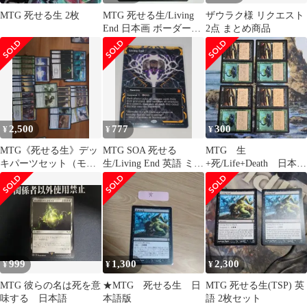
MTG 死せる生 2枚
MTG 死せる生/Living
ザウラク様 リクエスト
End 日本画 ボーダーレ
2点 まとめ商品
ス 日本語1枚 SOA
2,500
777
300
¥
¥
¥
MTG《死せる生》デッ
MTG SOA 死せる
MTG 生
キパーツセット（モダ
生/Living End 英語 ミス
+死/Life+Death 日本
ン）
ティカルアーカイブ
語 4枚セット
999
1,300
2,300
¥
¥
¥
MTG 彼らの名は死を意
★MTG 死せる生 日
MTG 死せる生(TSP) 英
味する 日本語
本語版
語 2枚セット