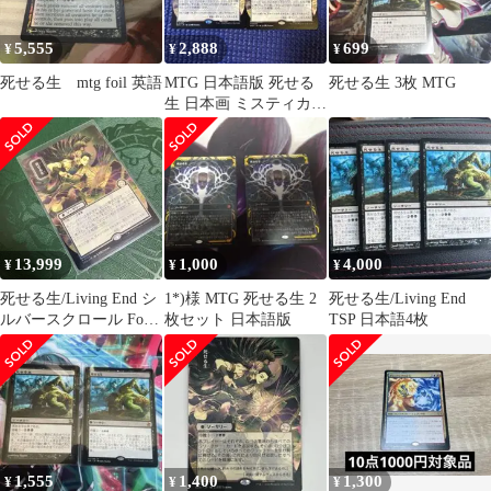
5,555
2,888
699
¥
¥
¥
死せる生 mtg foil 英語
MTG 日本語版 死せる
死せる生 3枚 MTG
生 日本画 ミスティカル
アーカイブ 2枚
13,999
1,000
4,000
¥
¥
¥
死せる生/Living End シ
1*)様 MTG 死せる生 2
死せる生/Living End
ルバースクロール Foil
枚セット 日本語版
TSP 日本語4枚
日本画
1,555
1,400
1,300
¥
¥
¥