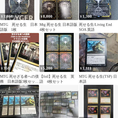
1,666
8,000
1,300
¥
¥
¥
MTG 死せる生 日本
Mtg 死せる生 日本語版
死せる生/Living End
語版 1枚
4枚セット
SOA 英語
350
5,200
1,111
¥
¥
¥
MTG 死せざる者への債
【foil】死せる生 英
MTG 死せる生(TSP) 日
務 日本語版3枚セット
語 4枚セット
本語
ランダムfoilおまけ付き