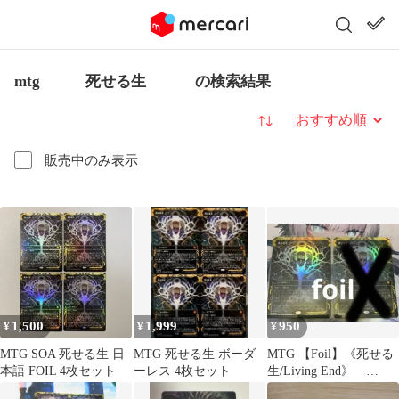
mtg 死せる生 の検索結果
並び替え
販売中のみ表示
1,500
1,999
950
¥
¥
¥
MTG SOA 死せる生 日
MTG 死せる生 ボーダ
MTG 【Foil】《死せる
本語 FOIL 4枚セット
ーレス 4枚セット
生/Living End》
[SOA]日本語