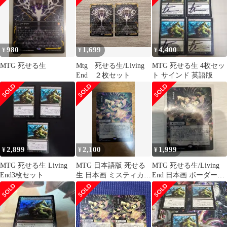
980
1,699
4,400
¥
¥
¥
MTG 死せる生
Mtg 死せる生/Living
MTG 死せる生 4枚セッ
End ２枚セット
ト サインド 英語版
2,899
2,100
1,999
¥
¥
¥
MTG 死せる生 Living
MTG 日本語版 死せる
MTG 死せる生/Living
End3枚セット
生 日本画 ミスティカル
End 日本画 ボーダーレ
アーカイブ 1枚
ス 日本語1枚