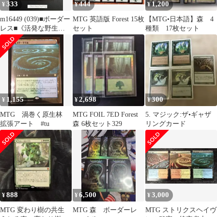
333
444
1,200
¥
¥
¥
m16449 (039)■ボーダー
MTG 英語版 Forest 15枚
【MTG•日本語】森 4
レス■《活発な野生
セット
種類 17枚セット
林/Stirring Wildwood》
[EOS] 土地R
1,155
2,698
300
¥
¥
¥
MTG 渦巻く原生林
MTG FOIL 7ED Forest
5. マジック:ザ•ギャザ
拡張アート #tu
森 6枚セット329
リングカード
888
6,500
3,000
¥
¥
¥
MTG 変わり樹の共生
MTG 森 ボーダーレ
MTG ストリクスヘイヴ