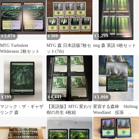
2,074
300
1,299
¥
¥
¥
MTG Turbulent
MTG 森 日本語版7枚セ
mtg 森 英語 6枚セット
Wilderness 2枚セット
ット(7th)
399
4,441
1,000
¥
¥
¥
マジック：ザ・ギャザ
【英語版】MTG 変わり
変容する森林 Shifting
リング 森
樹の共生 4枚組
Woodland 拡張
MH3 mtg