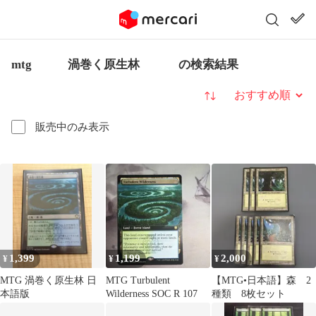
mtg 渦巻く原生林 の検索結果
並び替え
販売中のみ表示
1,399
1,199
2,000
¥
¥
¥
MTG 渦巻く原生林 日
MTG Turbulent
【MTG•日本語】森 2
本語版
Wilderness SOC R 107
種類 8枚セット