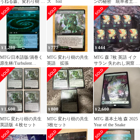
うねる森、変わり樹 日
ス foil
ンの秘密 統率者土地
本語版
まとめ売り
1,280
777
444
¥
¥
¥
MTG/日本語版/渦巻く
MTG 変わり樹の共生
MTG 森 7枚 英語 イク
原生林/Turbulent
英語 拡張
サラン 失われし洞窟 基
Wilderness/拡張/ストリ
本土地
クスヘイヴンの秘
密/SOC 0107
1,600
800
2,600
¥
¥
¥
MTG 変わり樹の共生
MTG 変わり樹の共生
MTG 基本土地 森 2025
英語版 ４枚セット
3枚セット
Year of the Snake