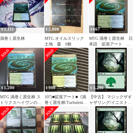
1,111
2,800
667
¥
¥
¥
渦巻く原生林
MTG オイルスリック
MTG 渦巻く原生林 日
土地 森 6枚
本語 拡張アート
SOC ストリクスヘイヴ
ンの秘密 統率者
EDH
1,200
900
3,290
¥
¥
¥
MTG 渦巻く原生林 ス
107)■拡張アート■《渦
【中古】 マジックザギ
トリクスヘイヴンの秘
巻く原生林/Turbulent
ャザリング/イニストラ
密 拡張アート
Wilderness》
ードを覆う
影/MTG/SOI-JP-295/森/