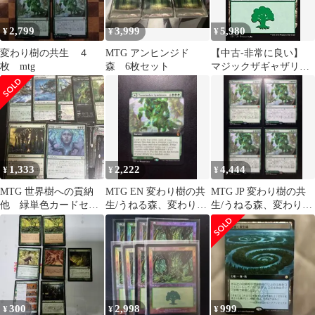
2,799
3,999
5,980
¥
¥
¥
変わり樹の共生 ４
MTG アンヒンジド
【中古-非常に良い】
枚 mtg
森 6枚セット
マジックザギャザリン
グ/イニストラードを覆
う影/MTG/SOI-JP-295/
森/
1,333
2,222
4,444
¥
¥
¥
MTG 世界樹への貢納
MTG EN 変わり樹の共
MTG JP 変わり樹の共
他 緑単色カードセッ
生/うねる森、変わり樹
生/うねる森、変わり樹
ト まとめ売り
①
4枚まとめ売り
300
2,998
999
¥
¥
¥