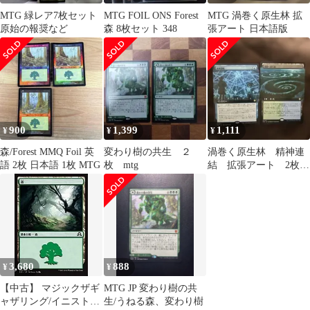
MTG 緑レア7枚セット
MTG FOIL ONS Forest
MTG 渦巻く原生林 拡
原始の報奨など
森 8枚セット 348
張アート 日本語版
900
1,399
1,111
¥
¥
¥
森/Forest MMQ Foil 英
変わり樹の共生 ２
渦巻く原生林 精神連
語 2枚 日本語 1枚 MTG
枚 mtg
結 拡張アート 2枚セ
ット
3,680
888
¥
¥
【中古】 マジックザギ
MTG JP 変わり樹の共
ャザリング/イニストラ
生/うねる森、変わり樹