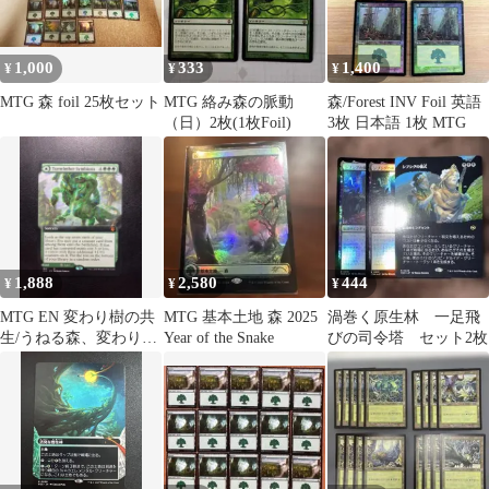
1,000
333
1,400
¥
¥
¥
MTG 森 foil 25枚セット
MTG 絡み森の脈動
森/Forest INV Foil 英語
（日）2枚(1枚Foil)
3枚 日本語 1枚 MTG
1,888
2,580
444
¥
¥
¥
MTG EN 変わり樹の共
MTG 基本土地 森 2025
渦巻く原生林 一足飛
生/うねる森、変わり樹
Year of the Snake
びの司令塔 セット2枚
②