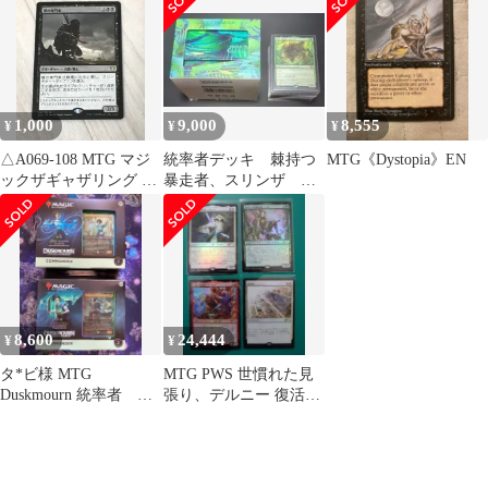
ョン・イレニカス】
1,000
9,000
8,555
¥
¥
¥
△A069-108 MTG マジ
統率者デッキ 棘持つ
MTG《Dystopia》EN
ックザギャザリング 種
暴走者、スリンザ な
の専門家
ど
8,600
24,444
¥
¥
タ*ビ様 MTG
MTG PWS 世慣れた見
Duskmourn 統率者 デ
張り、デルニー 復活し
ストール ジャンプス
た精霊信者、ニッサ
ケア 英語
foil