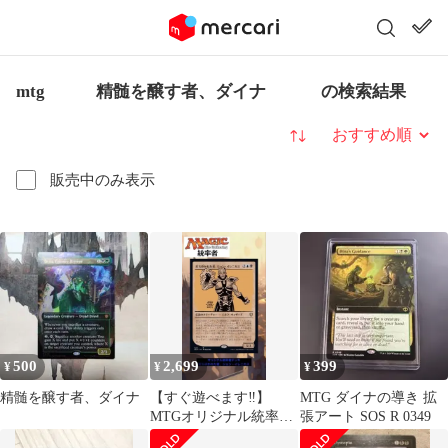
mtg 精髄を醸す者、ダイナ の検索結果
並び替え
販売中のみ表示
500
2,699
399
¥
¥
¥
精髄を醸す者、ダイナ
【すぐ遊べます‼️】
MTG ダイナの導き 拡
MTGオリジナル統率者
張アート SOS R 0349
【打ち砕かれた者、ジ