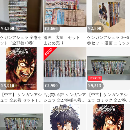
ミック] [漫画]
3,500
3,666
2,800
¥
¥
¥
ケガンアシュラ 全巻セ
漫画 大量 セット
ケンガンアシュラ 0〜6
ット（全27巻+0巻）
まとめ売り
巻セット 漫画 コミック
10%OFF
5,910
2,990
9,513
¥
¥
¥
【中古】 ケンガンアシ
‼️お買い得‼️ ケンガンア
【中古】ケンガンアシ
ュラ 全28巻 セット (1-
シュラ 全27巻揃+0巻
ュラ コミック 全27巻セ
27巻+0) サンドロビッ
まとめ売り 漫画 アニメ
ット
チ [レンタル落ち] [コ
ミック] [漫画]