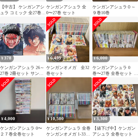
【中古】 ケンガンアシ
ケンガンアシュラ 全
ケンガンアシュラ０～
ュラ コミック 全27巻セ
0〜27巻 セット
９巻10巻
ット
378
6,499
6,000
¥
¥
¥
ケンガンアシュラ 26～
ケンガンオメガ 全32
ケンガンアシュラ 0
27巻 2冊セット サンド
巻セット
巻〜27巻 全巻セット 特
ロビッチ・ヤバ子 だろ
典付
めおん 小学館
4,000
10,500
3,300
¥
¥
¥
ケンガンアシュラ 0〜
ケンガンアシュラ 全巻
【値下げ中】ケンガン
２７巻全巻セット
ケンガンオメガ 1-33巻
アシュラ 全巻セット