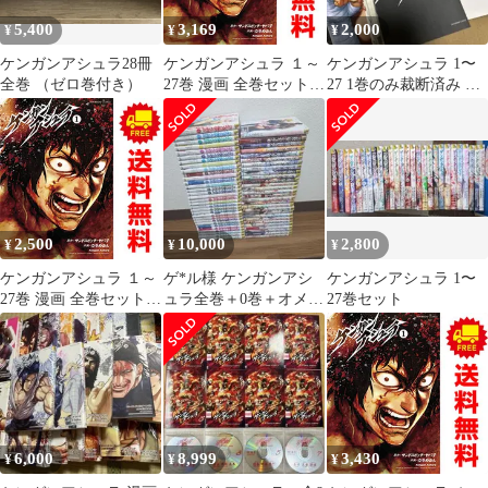
5,400
3,169
2,000
¥
¥
¥
ケンガンアシュラ28冊
ケンガンアシュラ １～
ケンガンアシュラ 1〜
全巻 （ゼロ巻付き）
27巻 漫画 全巻セット
27 1巻のみ裁断済み 全
完結 裏少年サンデーコ
巻
ミックス だろめおん 小
学館（青年コミック）
2,500
10,000
2,800
¥
¥
¥
ケンガンアシュラ １～
ゲ*ル様 ケンガンアシ
ケンガンアシュラ 1〜
27巻 漫画 全巻セット
ュラ全巻＋0巻＋オメガ
27巻セット
完結 裏少年サンデーコ
1〜30巻、32巻 まとめ
ミックス だろめおん 小
売り
学館（青年コミック）
6,000
8,999
3,430
¥
¥
¥