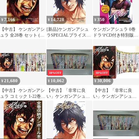
7,166
14,728
350
¥
¥
¥
【中古】 ケンガンアシ
[新品]ケンガンアシュ
ケンガンアシュラ 0巻
ュラ 全28巻 セット (1-
ラSPECIALプライスパ
ドラマCD付き特別版:
27巻+0) サンドロビッ
ックセット(1-27巻 全
裏サンデーコミック
チ [レンタル落ち] [コ
巻)
(特品)／だろめおん サ
ミック] [漫画]
ンドロビッチ・ヤバ子
10%OFF
10%OFF
21,680
10,062
30,006
¥
¥
¥
【中古】 ケンガンアシ
【中古】「非常に良
【中古】「非常に良
ュラ コミック 1-22巻
い」ケンガンアシュラ
い」ケンガンアシュラ
セット [コミック]
コミック 全27巻セット
コミック 1-24巻セット