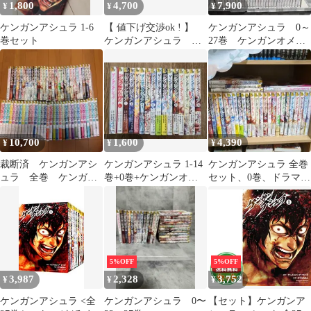
1,800
4,700
7,900
¥
¥
¥
ケンガンアシュラ 1-6
【 値下げ交渉ok ! 】
ケンガンアシュラ 0～
巻セット
ケンガンアシュラ 全
27巻 ケンガンオメガ
巻 全28冊セット
1～31巻 計59冊 全巻
セット
10,700
1,600
4,390
¥
¥
¥
裁断済 ケンガンアシ
ケンガンアシュラ 1-14
ケンガンアシュラ 全巻
ュラ 全巻 ケンガン
巻+0巻+ケンガンオメ
セット、0巻、ドラマ
オメガ 全巻
ガ1巻
CD書き下ろしダブルポ
スター2枚
5%OFF
5%OFF
3,987
2,328
3,752
¥
¥
¥
ケンガンアシュラ <全
ケンガンアシュラ 0〜
【セット】ケンガンア