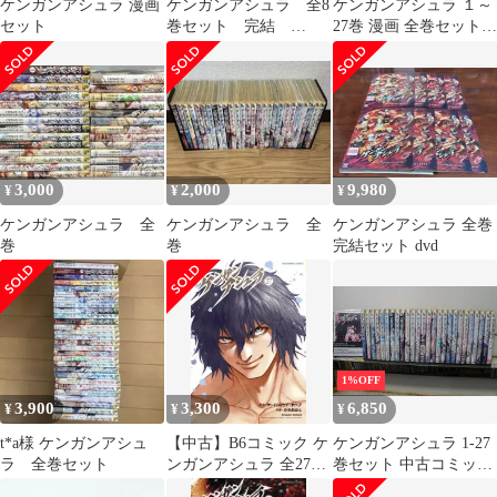
ケンガンアシュラ 漫画
ケンガンアシュラ 全8
ケンガンアシュラ １～
セット
巻セット 完結
27巻 漫画 全巻セット
DVD アニメ 匿名配
完結 裏少年サンデーコ
送
ミックス だろめおん 小
学館（青年コミック）
3,000
2,000
9,980
¥
¥
¥
ケンガンアシュラ 全
ケンガンアシュラ 全
ケンガンアシュラ 全巻
巻
巻
完結セット dvd
1%OFF
3,900
3,300
6,850
¥
¥
¥
t*a様 ケンガンアシュ
【中古】B6コミック ケ
ケンガンアシュラ 1-27
ラ 全巻セット
ンガンアシュラ 全27巻
巻セット 中古コミック
セット / だろめおん
B00601_comic