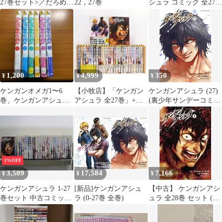
27巻セット>／だろめお
22，27巻
シュラ コミック 全27巻
ん
セット [Comic]
1,200
4,999
350
¥
¥
¥
ケンガンオメガ1〜6
【小牧店】「ケンガン
ケンガンアシュラ (27)
巻、ケンガンアシュラ
アシュラ 全27巻」+
(裏少年サンデーコミッ
0〜10巻
「ケンガンアシュラ 0
クス)
巻」セット 【I207-
5918】
1%OFF
3,509
17,584
7,166
¥
¥
¥
ケンガンアシュラ 1-27
[新品]ケンガンアシュ
【中古】 ケンガンアシ
巻セット 中古コミック
ラ (0-27巻 全巻)
ュラ 全28巻 セット (1-
D176-comic
27巻+0) サンドロビッ
チ [レンタル落ち] [コ