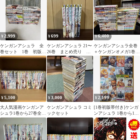
2,999
699
6,400
¥
¥
¥
ケンガンアシュラ 全
ケンガンアシュラ 21〜
ケンガンアシュラ全巻
巻セット 1巻 初版
26巻 まとめ売り 漫
＋ケンガンオメガ1巻〜
帯付き
画 本
4巻
5,100
3,000
2,199
¥
¥
¥
大人気漫画ケンガンア
ケンガンアシュラ コミ
[1巻初版帯付き]ケンガ
シュラ1巻から27巻全巻
ックセット
ンアシュラ 1巻から16
完結まとめ売りセット1
巻セット
巻2巻初版