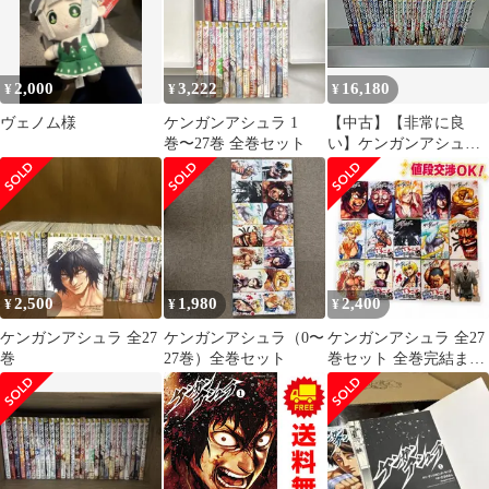
2,000
3,222
16,180
¥
¥
¥
ヴェノム様
ケンガンアシュラ 1
【中古】【非常に良
巻〜27巻 全巻セット
い】ケンガンアシュラ
コミック 全27巻セット
2,500
1,980
2,400
¥
¥
¥
ケンガンアシュラ 全27
ケンガンアシュラ（0〜
ケンガンアシュラ 全27
巻
27巻）全巻セット
巻セット 全巻完結まと
め売り 状態良好 値段交
渉OK