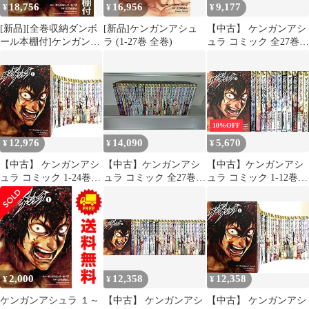
18,756
16,956
9,177
¥
¥
¥
[新品][全巻収納ダンボ
[新品]ケンガンアシュ
【中古】 ケンガンアシ
ール本棚付]ケンガンア
ラ (1-27巻 全巻)
ュラ コミック 全27巻セ
シュラ (1-27巻 全巻)
ット
10%OFF
12,976
14,090
5,670
¥
¥
¥
【中古】 ケンガンアシ
【中古】ケンガンアシ
【中古】ケンガンアシ
ュラ コミック 1-24巻セ
ュラ コミック 全27巻セ
ュラ コミック 1-12巻セ
ット [コミック]
ット
ット (裏少年サンデー
コミックス)
2,000
12,358
12,358
¥
¥
¥
ケンガンアシュラ １～
【中古】 ケンガンアシ
【中古】 ケンガンアシ