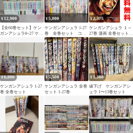
12,900
5,000
2,375
¥
¥
¥
【全60巻セット】ケン
ケンガンアシュラ 1-27
ケンガンアシュラ １～
ガンアシュラ0~27 ケン
巻 全巻セット コミ
27巻 漫画 全巻セット
ガンオメガ1~32
ックセット comic 漫
完結 裏少年サンデーコ
画 まとめ売り
ミックス だろめおん 小
Japanese Manga
学館（青年コミック）
6,000
5,500
1,380
¥
¥
¥
ケンガンアシュラ 1-27
ケンガンアシュラ 全巻
値下げ ケンガンアシ
巻 全巻セット
セット 1-27巻
ュラ 1〜13巻セット