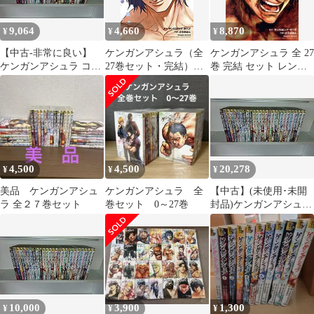
9,064
4,660
8,870
¥
¥
¥
【中古-非常に良い】
ケンガンアシュラ（全
ケンガンアシュラ 全 27
ケンガンアシュラ コミ
27巻セット・完結）だ
巻 完結 セット レンタ
ック 全27巻セット
ろめおん
ル用【全巻セット コミ
ック・本 中古 Comic】
レンタル落ち
4,500
4,500
20,278
¥
¥
¥
美品 ケンガンアシュ
ケンガンアシュラ 全
【中古】(未使用･未開
ラ 全２７巻セット
巻セット 0～27巻
封品)ケンガンアシュラ
コミック 全27巻セット
10,000
3,900
1,300
¥
¥
¥