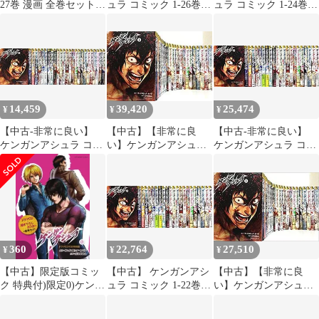
27巻 漫画 全巻セット
ュラ コミック 1-26巻セ
ュラ コミック 1-24巻セ
完結 裏少年サンデーコ
ット
ット [コミック]
ミックス だろめおん 小
学館（青年コミック）
14,459
39,420
25,474
¥
¥
¥
【中古-非常に良い】
【中古】【非常に良
【中古-非常に良い】
ケンガンアシュラ コミ
い】ケンガンアシュラ
ケンガンアシュラ コミ
ック 1-26巻セット
コミック 1-23巻セット
ック 1-22巻 セット [コ
z2zed1b
ミック]
360
22,764
27,510
¥
¥
¥
【中古】限定版コミッ
【中古】 ケンガンアシ
【中古】【非常に良
ク 特典付)限定0)ケンガ
ュラ コミック 1-22巻
い】ケンガンアシュラ
ンアシュラ 特別版
セット [コミック]
コミックセット (裏少
年サンデーコミックス)