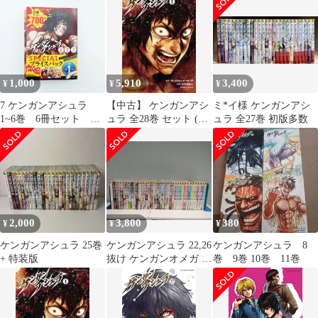
1,000
5,910
3,400
¥
¥
¥
7 ケンガンアシュラ
【中古】 ケンガンアシ
ミ*イ様 ケンガンアシ
1~6巻 6冊セット ア
ュラ 全28巻 セット (1-
ュラ 全27巻 初版多数
ニメ放送開始記念 1~3
27巻+0) サンドロビッ
巻セット＆4~6巻セッ
チ [レンタル落ち] [コ
ト 原作 サンドロビッ
ミック] [漫画]
チ・ヤバ子 作画 だろ
めおん 小学館
2,000
3,800
380
¥
¥
¥
ケンガンアシュラ 25巻
ケンガンアシュラ 22,26
ケンガンアシュラ 8
+ 特装版
抜け ケンガンオメガ 1-
巻 9巻 10巻 11巻
13巻 セット