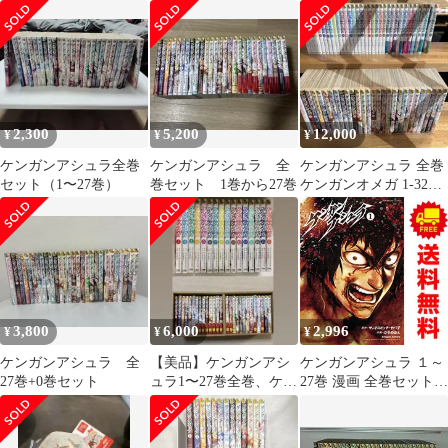
セット
2,300
5,200
12,000
¥
¥
¥
ケンガンアシュラ全巻
ケンガンアシュラ 全
ケンガンアシュラ 全巻
セット（1〜27巻）
巻セット 1巻から27巻
ケンガンオメガ 1-32巻
セット
3,800
6,000
2,996
¥
¥
¥
ケンガンアシュラ 全
【美品】ケンガンアシ
ケンガンアシュラ １～
27巻+0巻セット
ュラ1〜27巻全巻、ケン
27巻 漫画 全巻セット
ガンオメガ1〜16巻
完結 裏少年サンデーコ
ミックス だろめおん 小
学館（青年コミック）