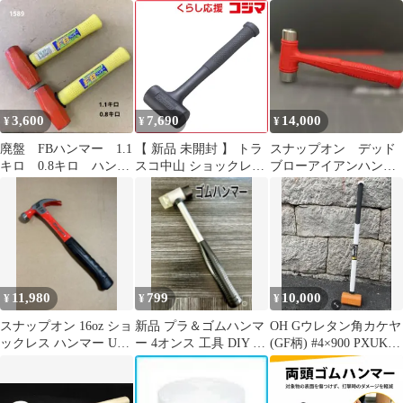
ートベルトカッター付
ックレス掛矢 4P 70mm
き
3,600
7,690
14,000
¥
¥
¥
廃盤 FBハンマー 1.1
【 新品 未開封 】 トラ
スナップオン デッド
キロ 0.8キロ ハンマ
スコ中山 ショックレス
ブローアイアンハンマ
ー ダルマハンマー
ハンマー #3 ATUS30 未
ー HSSD32 新品未使
使用 送料無料
用
11,980
799
10,000
¥
¥
¥
スナップオン 16oz ショ
新品 プラ＆ゴムハンマ
OH Gウレタン角カケヤ
ックレス ハンマー USA
ー 4オンス 工具 DIY 工
(GF柄) #4×900 PXUK-
製 snapon 釘抜き
作 ホビー 日曜大工 lsp
04G 1本