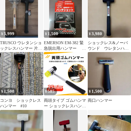
5,999
1,500
3,980
¥
¥
¥
TRUSCO ウレタンショ
EMERSON EM-382 緊
ショックレス&ノーバ
ックレスハンマー 片手
急脱出用ハンマー い
ウンド ウレタンハン
ハンマー セット
ざという時のお守り
マー
1,500
585
1,500
¥
¥
¥
コンヨ ショックレス
両頭タイプ ゴムハンマ
両口ハンマー
ハンマー #10
ー ショックレスハンマ
ー ラバーグリップ付き
DIY工具 タイル設置 水
道工事 家具組立用
25mm