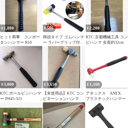
1,880
586
2,200
¥
¥
¥
ヒット商事 コンポー
両頭タイプ ゴムハンマ
KTC 京都機械工具 コン
タンハンマー R10
ー ラバーグリップ付き
ビハンマ 全長約32cm
ショックレスハンマー
DIY工具 タイル設置 水
道工事 家具組立用
25mm
3,000
3,650
1,100
¥
¥
¥
KTC ボールピンハンマ
【未使用品】KTC コン
アネックス ANEX
ー PH45-323
ビネーションハンマ
プラスチックハンマー
ー UD7-10