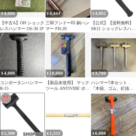
4,600
4,444
4,092
¥
¥
¥
【中古A】OH ショック
三和フンドー印 銅ハン
【公式】【送料無料】
レスハンマー OS-30 1P
マー FH-20
SK11 ショックレスハン
マー E-050【メーカー
直送品】
4,000
10,000
3,700
¥
¥
¥
コンポータンハンマー
【新品未使用】 マック
ハンマー7本セット .
R-15
ツール ANTIVIBE ボー
『木槌、ゴム、釘抜き
ルピンハンマー 16oz
付き、両口ハンマーな
ど』
1,390
1,553
6,000
¥
¥
¥