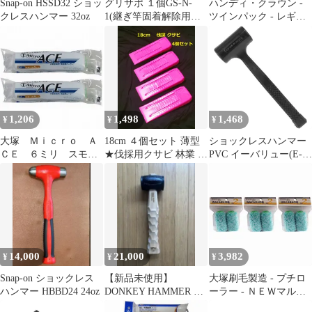
Snap-on HSSD32 ショッ
グリサポ １個GS-N-
ハンディ・クラウン -
クレスハンマー 32oz
1(継ぎ竿固着解除用支
ツインパック - レギュ
持補助具)
ラー中毛７インチ 3個
セット
1,206
1,498
1,468
¥
¥
¥
大塚 Ｍｉｃｒｏ Ａ
18cm ４個セット 薄型
ショックレスハンマー
ＣＥ ６ミリ スモー
★伐採用クサビ 林業 チ
PVC イーバリュー(E-
ル ４Ｓ−ＭＩＣ ４イ
ェーンソー 伐倒
Value) 無反動構造 EV-
ンチ 2個セット
42
14,000
21,000
3,982
¥
¥
¥
Snap-on ショックレス
【新品未使用】
大塚刷毛製造 - プチロ
ハンマー HBBD24 24oz
DONKEY HAMMER サ
ーラー - ＮＥＷマルテ
ンゾー工務店 アシモク
ーＷＡＫＡＢＡ - １３