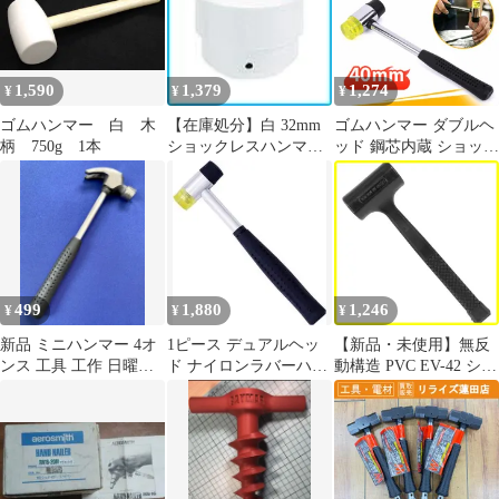
1,590
1,379
1,274
¥
¥
¥
ゴムハンマー 白 木
【在庫処分】白 32mm
ゴムハンマー ダブルヘ
柄 750g 1本
ショックレスハンマー
ッド 鋼芯内蔵 ショック
用替頭#1/2 OS20W
レスハンマー DIY 工作
Kogyo) オーエッチ工業
家具・タイル取付用
OH
40mm 約320mm
499
1,880
1,246
¥
¥
¥
新品 ミニハンマー 4オ
1ピース デュアルヘッ
【新品・未使用】無反
ンス 工具 工作 日曜大
ド ナイロンラバーハン
動構造 PVC EV-42 ショ
工 ホビー DIY 金槌 oi
マー 両面ソフトマレッ
ックレスハンマー イー
ト ラバーマレ
バリュー(E-Value)