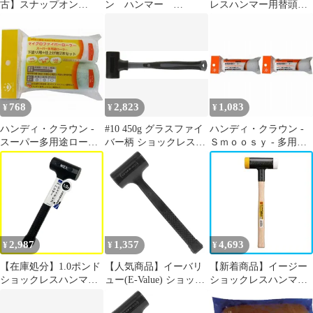
古】スナップオン
ン ハンマー
レスハンマー用替頭
Snap-on HBBD24 ボー
HBBD56 ピンク
#1/2 32mm 白 OS20W
ルピンソフトグリップ
6g7v4d0
ハンマー【ハンズクラ
フト佐賀】【中古】
768
2,823
1,083
¥
¥
¥
ハンディ・クラウン -
#10 450g グラスファイ
ハンディ・クラウン -
スーパー多用途ローラ
バー柄 ショックレスハ
Ｓｍｏｏｓｙ - 多用途
ー（マイクロファイバ
ンマー 大五郎 近与
用スモールローラース
ー）スペア１００ｍｍ
(KONYO)
ペア１００ｍｍ 2個セ
下塗り用ローラー付
ット
2,987
1,357
4,693
¥
¥
¥
【在庫処分】1.0ポンド
【人気商品】イーバリ
【新着商品】イージー
ショックレスハンマー
ュー(E-Value) ショック
ショックレスハンマー
アークランドサカモト
レスハンマー PVC 無反
#1/4 OH EZ02
ウィザWIZ'A)
動構造 EV-42