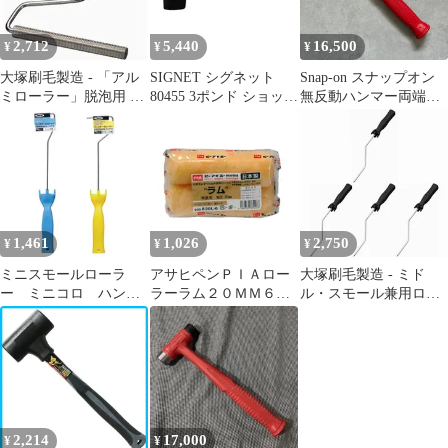
2,712
5,440
16,500
¥
¥
¥
大塚刷毛製造 - 「アル
SIGNET シグネット
Snap-on スナップオン
ミローラー」脱泡用 -
80455 3ポンド ショック
無反動ハンマー両端ネ
１６φ - ６インチ
レスハンマー ニトリル
ジ式フェイス HSSD32
ゴム 工具 ツール DIY
レッド
作業工具 道具 ハンマー
1,461
1,026
2,750
¥
¥
¥
ミニスモールローラ
アサヒペンＰＩＡロー
大塚刷毛製造 - ミド
ー ミニコロ ハンド
ラーラム２０ＭＭ６イ
ル・スモール兼用ロー
ル１インチ用MC-
ンチ２Ｐ９０３−Ｅ２０
ラーハンドル - ストレ
H01【アサヒペン】
Ｌ−５６
ート 4個セット
2,214
17,000
¥
¥