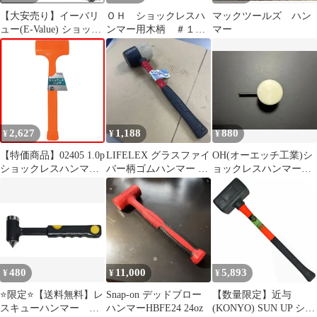
【大安売り】イーバリ
ＯＨ ショックレスハ
マックツールズ ハン
ュー(E-Value) ショック
ンマー用木柄 ＃１／
マー
レスハンマー PVC 無反
２用
動構造 EV-42
2,627
1,188
880
¥
¥
¥
【特価商品】02405 1.0p
LIFELEX グラスファイ
OH(オーエッチ工業)シ
ショックレスハンマー
バー柄ゴムハンマー 0.5
ョックレスハンマー用
TooL ストロングツール
ポンド -W W
替頭#3 Φ51 白 OS-50W
Strong ツール事業部 イ
チネンアクセス
480
11,000
5,893
¥
¥
¥
⭐限定⭐【送料無料】レ
Snap-on デッドブロー
【数量限定】近与
スキューハンマー シ
ハンマーHBFE24 24oz
(KONYO) SUN UP ショ