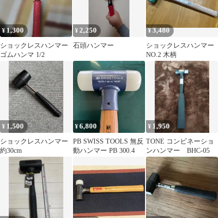
1,300
2,250
3,480
¥
¥
¥
ショックレスハンマー
石頭ハンマー
ショックレスハンマー
ゴムハンマ 1/2
NO.2 木柄
1,500
6,800
1,950
¥
¥
¥
ショックレスハンマー
PB SWISS TOOLS 無反
TONE コンビネーショ
約30cm
動ハンマー PB 300.4
ンハンマー BHC-05