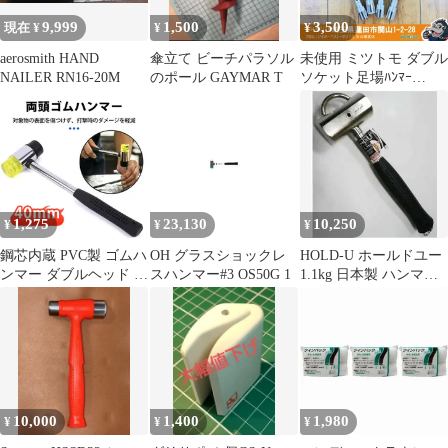
9,999
1,500
3,500
現在 ¥
¥
¥
aerosmith HAND
傘立て ビーチパラソル
未使用 ミツトモ ダブル
NAILER RN16-20M
のポール GAYMAR T
ソケット足場ﾊﾝﾏｰ
17x21mm 4本セット
【リライズ蓮田店】
1,275
23,130
10,250
¥
¥
¥
鋼芯内蔵 PVC製 ゴムハ
OH グラスショックレ
HOLD-U ホールドユー
ンマー ダブルヘッド 小
スハンマー#3 OS50G 1
1.1kg 日本製 ハンマー
型 ショックレスハンマ
金槌 プロ仕様
ー DIY 工作用 家具・タ
イル施工用 40mm 約
320mm
10,000
1,400
1,980
¥
¥
¥