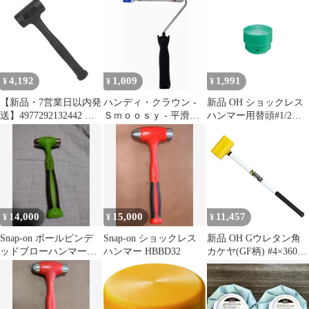
ラフツ
ミリ（２イリ） - ２Ｓ
−ＷＡＢ 3個セット
4,192
1,009
1,991
¥
¥
¥
【新品・7営業日以内発
ハンディ・クラウン -
新品 OH ショックレス
送】4977292132442 シ
Ｓｍｏｏｓｙ - 平滑面
ハンマー用替頭#1/2
ョックレスハンマー
用スモールローラーセ
32mm 緑 OS20GH
4977292132442 藤原産
ット１５０ｍｍ
業 大工道具 作業工具
カナヅチ 衝撃吸収【沖
縄離島販売不可】
14,000
15,000
11,457
¥
¥
¥
Snap-on ボールピンデ
Snap-on ショックレス
新品 OH Gウレタン角
ッドブローハンマー
ハンマー HBBD32
カケヤ(GF柄) #4×360
HBBD24
PXUK-04SG