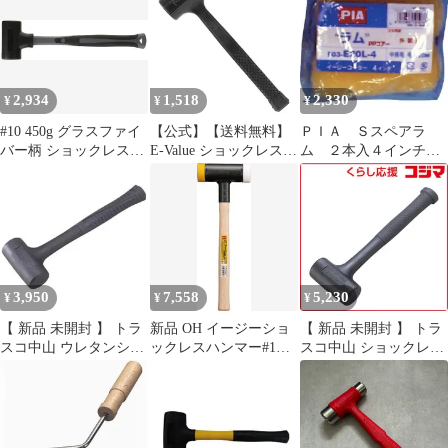
2,934
1,518
2,330
¥
¥
¥
#10 450g グラスファイ
【公式】【送料無料】
ＰＩＡ Ｓスペアラ
バー柄 ショックレスハ
E-Value ショックレスハ
ム ２本入４インチ２
ンマー 大五郎 近与
ンマーPVC EV-42【メ
０ｍｍ
(KONYO)
ーカー直送品】
3,950
7,558
5,230
¥
¥
¥
【 新品 未開封 】 トラ
新品 OH イージーショ
【 新品 未開封 】 トラ
スコ中山 ウレタンショ
ックレスハンマー#1
スコ中山 ショックレス
ックレスハンマー #1
EZ10
ハンマー #1/2 ATUS05
1/2 TPUS15 未使用 送
未使用 送料無料
料無料