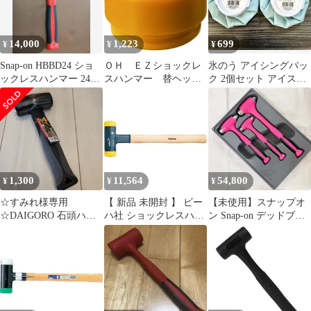
14,000
1,223
699
¥
¥
¥
Snap-on HBBD24 ショ
ＯＨ ＥＺショックレ
氷のう アイシングバッ
ックレスハンマー 24oz
スハンマー 替ヘッ
ク 2個セット アイスバ
650g
ド ＃１／４ 黄
ック ゴルフ gsytN
1,300
11,564
54,800
¥
¥
¥
☆すみれ様専用
【 新品 未開封 】 ビー
【未使用】スナップオ
☆DAIGORO 石頭ハン
ハ社 ショックレスハン
ン Snap-on デッドブロ
マーショート 0.45kg
マー 800H50 未使用 送
ーハンマー 3本セット
料無料
限定ピンク HBBD16 /
HBBD32 / HBBD56 無反
動ハンマー