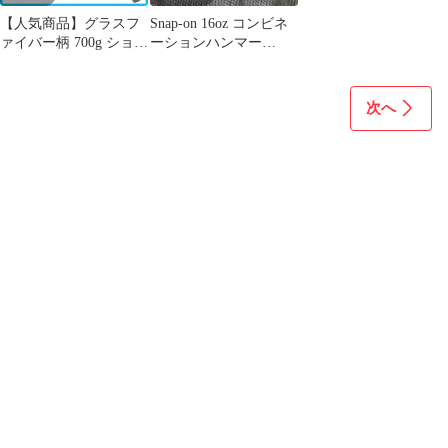
【人気商品】グラスフ
Snap-on 16oz コンビネ
ァイバー柄 700g ショッ
ーションハンマー
クレスハンマー 大五郎
HSPD16 スナップオン
#15 近与KONYO
次へ