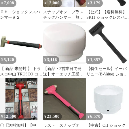
7,008
12,000
3,179
¥
¥
¥
ＯＨ ショックレスハ
スナップオン プラス
【公式】【送料無料】
ンマー＃２
チックハンマー 無反
SK11 ショックレスハン
動 新品 HBFE48
マー E-035 400G【メー
カー直送品】
5,120
3,116
1,357
¥
¥
¥
【 新品 未開封 】 トラ
【新品・2営業日で発
【特価セール】イーバ
スコ中山 TRUSCO コン
送】オーエッチ工業
リュー(E-Value) ショッ
ビネーションショック
OH 替頭イージーショ
クレスハンマー PVC 無
レスハンマー 1ボンド
ックレスハンマー#1-1
反動構造 EV-42
TCS-10 未使用 送料無
／2白 EZ15HW
料
12,500
23,500
6,570
¥
¥
¥
〇【送料無料】【中
ラスト スナップオ
【中古】OH ショック