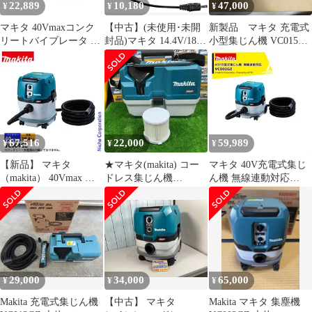
22,889
10,180
47,000
¥
¥
¥
マキタ 40Vmaxコンク
【中古】(未使用･未開
新製品 マキタ 充電式
リートバイブレータ モ
封品)マキタ 14.4V/18V
小型集じん機 VC015GZ
ータ部のみ バッテリ・
用バッテリホルダ
40Vmax
充電器別売 VR001GZ
GM00001489
67,516
22,000
59,989
¥
¥
¥
【新品】 マキタ
★マキタ(makita) コー
マキタ 40V充電式集じ
（makita） 40Vmax 充
ドレス集じん機
ん機 無線連動対応
電式集じん機 15L 本体
VC014GZ【草加店】
VC002GZ 8L 本体のみ
のみ VC004GZ 工具 無
バッテリ・充電器別売
線連動対応 電動工具接
充電式工具と連動集じ
続用 粉じん専用 バッテ
ん ワイヤレスユニット
リ・充電器別売
内蔵
29,000
34,000
65,000
¥
¥
¥
Makita 充電式集じん機
【中古】 マキタ
Makita マキタ 集塵機