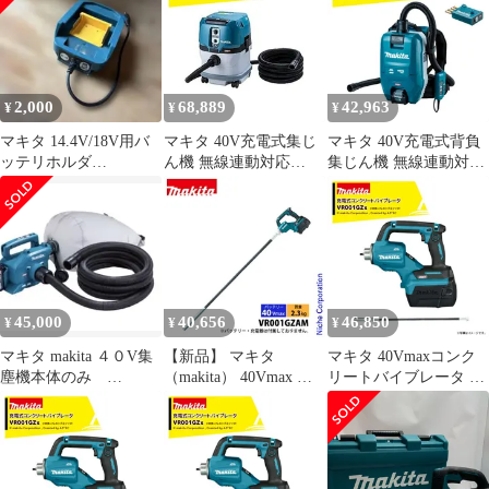
プ バッテリ・充電器別
売 VR001GZAM
2,000
68,889
42,963
¥
¥
¥
マキタ 14.4V/18V用バ
マキタ 40V充電式集じ
マキタ 40V充電式背負
ッテリホルダ
ん機 無線連動対応
集じん機 無線連動対応
GM00001489
VC004GZ 15L 本体のみ
VC009GZ 2L 本体+ワイ
バッテリ・充電器別売
ヤレスユニットA-66151
充電式工具と連動集じ
set品 バッテリ・充電器
ん ワイヤレスユニット
別売 充電式工具と連動
内蔵
集じん
45,000
40,656
46,850
¥
¥
¥
マキタ makita ４０V集
【新品】 マキタ
マキタ 40Vmaxコンク
塵機本体のみ
（makita） 40Vmax 充
リートバイブレータ フ
VC015GZ
電式コンクリートバイ
レキシブルシャフト太
ブレータ 径28mm
さφ32mm 長さ1.7mタイ
x1.2m 本体のみ
プ バッテリ・充電器別
VR001GZAM 工具 電動
売 VR001GZBL
バイブレータ バッテ