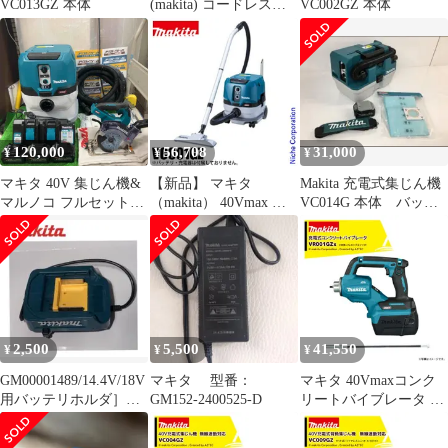
VC013GZ 本体
(makita) コードレス集
VC002GZ 本体
じん機 VC001GZ
120,000
56,708
31,000
¥
¥
¥
マキタ 40V 集じん機&
【新品】 マキタ
Makita 充電式集じん機
マルノコ フルセット！
（makita） 40Vmax 充
VC014G 本体 バッテ
VC004GZ KS001GZ バ
電式集じん機 本体のみ
リ付き
ッテリー3個・充電器
VC001GZ バッテリ・充
【草加店】
電器別売り
2,500
5,500
41,550
¥
¥
¥
GM00001489/14.4V/18V
マキタ 型番：
マキタ 40Vmaxコンク
用バッテリホルダ］マ
GM152-2400525-D
リートバイブレータ フ
キタ純正
レキシブルシャフト太
さφ28mm 長さ1.2mタイ