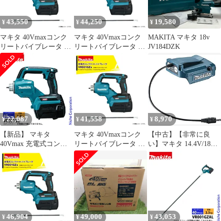
リ・充電器別売 アプト
APT
43,550
44,250
19,580
¥
¥
¥
マキタ 40Vmaxコンク
マキタ 40Vmaxコンク
MAKITA マキタ 18v
リートバイブレータ フ
リートバイブレータ フ
JV184DZK
レキシブルシャフト太
レキシブルシャフト太
さφ28mm 長さ1.7mタイ
さφ32mm 長さ1.2mタイ
プ バッテリ・充電器別
プ バッテリ・充電器別
売 VR001GZAL
売 VR001GZBM
22,087
41,558
8,970
¥
¥
¥
【新品】 マキタ
マキタ 40Vmaxコンク
【中古】【非常に良
40Vmax 充電式コンク
リートバイブレータ フ
い】マキタ 14.4V/18V
リートバイブレータ モ
レキシブルシャフト太
用バッテリホルダ
ータ部 本体のみ
さφ32mm 長さ0.8mタイ
GM00001489
(VR001GZ)
プ バッテリ・充電器別
売 VR001GZBS
46,904
49,000
43,053
¥
¥
¥