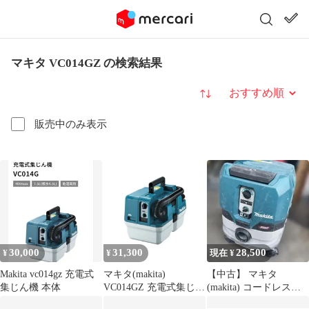
マキタ VC014GZ の検索結果
並び替え
販売中のみ表示
30,000
31,300
28,500
¥
¥
現在 ¥
Makita vc014gz 充電式
マキタ(makita)
【中古】 マキタ
集じん機 本体
VC014GZ 充電式集じん
(makita) コードレス集
機 40Vmax 乾湿両用
じん機 VC002G