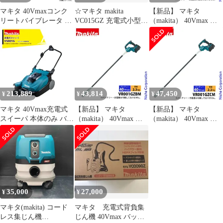
マキタ 40Vmaxコンク
☆マキタ makita
【新品】 マキタ
リートバイブレータ フ
VC015GZ 充電式小型集
（makita） 40Vmax 充
レキシブルシャフト太
じん機 本体のみ 未
電式コンクリートバイ
さφ38mm 長さ1.2mタイ
使用
ブレータ 径28mm
プ バッテリ・充電器別
x1.7m 本体のみ
売 VR001GZCM
VR001GZAL 工具 電動
バイブレータ バッテ
リ・充電器別売 アプト
APT
213,889
43,814
47,450
¥
¥
¥
マキタ 40Vmax充電式
【新品】 マキタ
【新品】 マキタ
スイーパ 本体のみ バッ
（makita） 40Vmax 充
（makita） 40Vmax 充
テリ・充電器別売
電式コンクリートバイ
電式コンクリートバイ
VS001GZ
ブレータ 径32mm
ブレータ 径38mm
x1.2m 本体のみ
x1.2m 本体のみ
VR001GZBM 工具 電動
VR001GZCM 工具 電動
バイブレータ バッテ
コンクリートバイブレ
リ・充電器別売 アプト
ーター バッテリ・充電
APT
器別売
35,000
27,000
¥
¥
マキタ(makita) コード
マキタ 充電式背負集
レス集じん機
じん機 40Vmax バッテ