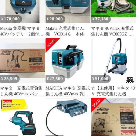
集塵 電動 バッテリ・充
電器別売
170,000
28,000
37,180
¥
¥
¥
Makita 集塵機 マキタ
Makita 充電式集じん
マキタ 40Vmax 充電式
40Vバッテリー2個付き
機 VCO14Ｇ 本体
集じん機 VC005GZ 本
VC002GZ
体のみ ドライクリーナ
ー
25,999
27,500
51,000
¥
¥
¥
マキタ 充電式背負集
MAKITA マキタ 充電式
☆【未使用】マキタ 40
じん機 40Vmax バッテ
集じん機 40Vmax 乾湿
Ｖ 充電式集じん機
リ・充電器別売
両用 VC014GZ 開封未
VC003GZ 本体のみ バ
VC009GZ
使用品
ッテリ･充電器別売り
乾湿両用 集じん容量
15L 吸水量12L