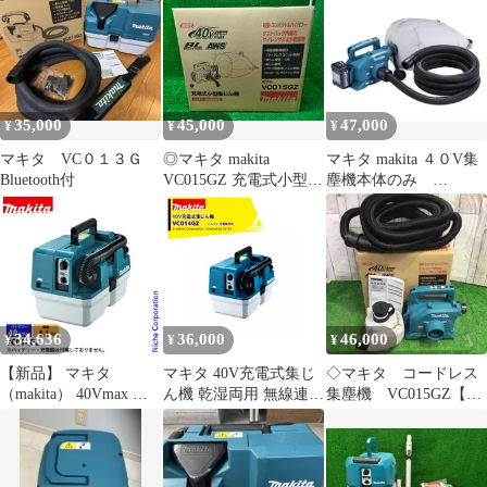
7.5L 吸水4.5L 最大吸込
165W 伸縮ホース付 コ
ンパクト 軽量モデル パ
ワフル吸引 低騒音
35,000
45,000
47,000
¥
¥
¥
マキタ VC０１３Ｇ
◎マキタ makita
マキタ makita ４０V集
Bluetooth付
VC015GZ 充電式小型集
塵機本体のみ
じん機 40Vmax 本体の
VC015GZ
み 未使用長期保管品
34,636
36,000
46,000
¥
¥
¥
【新品】 マキタ
マキタ 40V充電式集じ
◇マキタ コードレス
（makita） 40Vmax 充
ん機 乾湿両用 無線連動
集塵機 VC015GZ【町
電式集じん機 本体のみ
非対応 本体のみ バッテ
田店】
乾湿両用 無線連動非対
リ・充電器別売
応 VC014GZ ブロア ブ
VC014GZ
ロアー ブロワー 集じん