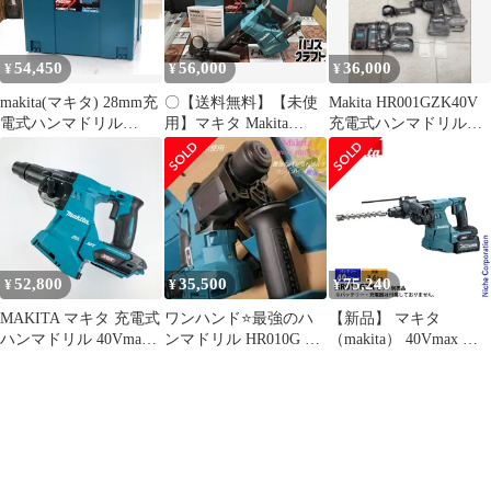
テリ・充電器別売
54,450
56,000
36,000
¥
¥
¥
makita(マキタ) 28mm充
〇【送料無料】【未使
Makita HR001GZK40V
電式ハンマドリル
用】マキタ Makita
充電式ハンマドリル
HR011GZKV 集じんシ
HR011GZKV 28mm充電
40Vmax
ステムDX17付
式ハンマドリル 本体の
み【ハンズクラフト佐
賀】【中古】
52,800
35,500
75,240
¥
¥
¥
MAKITA マキタ 充電式
ワンハンド⭐最強のハ
【新品】 マキタ
ハンマドリル 40Vmax
ンマドリル HR010G
（makita） 40Vmax 充
28mm 集じんシステム
HR010GZK✨️ ☄️
電式ハンマドリル 本体
付 HR011GZKV
のみ HR011GZK 工具
ハンマードリル バッテ
リ・充電器別売