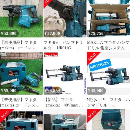
28mm/40V ハンドル付
52,800
37,800
79,750
¥
¥
¥
【未使用品】マキタ
マキタ⭐ ハンマドリ
MAKITA マキタ ハンマ
(makita) コードレスハ
ル☆ HR011G
ドリル 集塵システム、
ンマドリル
HR011GZK ✨️
ケース付 40v
HR011GZK◇アクトツ
HR011GZKV ブルー
ール富山店◇SC
55,000
63,844
35,000
¥
¥
¥
【未使用品】マキタ
【新品】 マキタ
特別sale!!! マキタ ハ
(makita) コードレスハ
（makita） 40Vmax 充
ンマドリル
ンマドリル
電式ハンマドリル 集じ
HR011GZK
HR011GZKV【藤沢店】
んシステムDX17付 本
体のみ HR011GZKV 工
具 ハンマードリル バッ