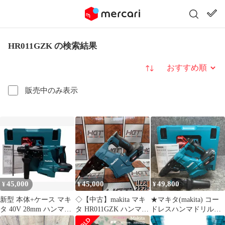
HR011GZK の検索結果
並び替え
販売中のみ表示
45,000
45,000
49,800
¥
¥
¥
新型 本体+ケース マキ
◇【中古】makita マキ
★マキタ(makita) コー
タ 40V 28mm ハンマド
タ HR011GZK ハンマド
ドレスハンマドリル
リル HR011GZK
リル 本体のみ
HR011GZK【桶川店】