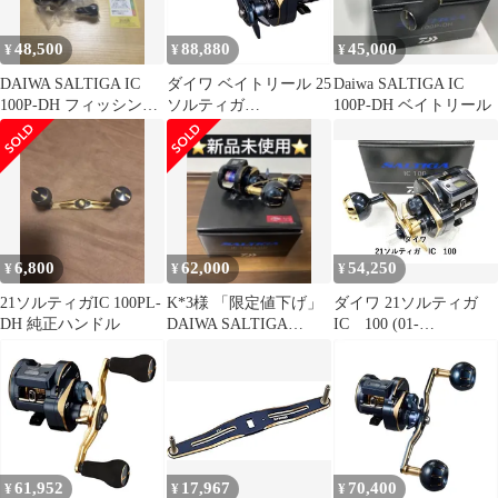
48,500
88,880
45,000
¥
¥
¥
DAIWA SALTIGA IC
ダイワ ベイトリール 25
Daiwa SALTIGA IC
100P-DH フィッシング
ソルティガ
100P-DH ベイトリール
リール
（SALTIGA） IC 300H-
SJ-C (右)
6,800
62,000
54,250
¥
¥
¥
21ソルティガIC 100PL-
K*3様 「限定値下げ」
ダイワ 21ソルティガ
DH 純正ハンドル
DAIWA SALTIGA
IC 100 (01-
IC100H-DHベイトリー
9107150008)
61,952
17,967
70,400
¥
¥
¥