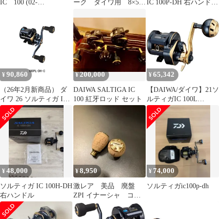
IC 100 (02-
ーク ダイワ用 8×5
IC 100P-DH 右ハンドル
9206150001)
ベイトハンドル 左右
/ ベイトリール / 釣具 /
ナット付
daiwa
90,860
200,000
65,342
¥
¥
¥
（26年2月新商品） ダ
DAIWA SALTIGA IC
【DAIWA/ダイワ】21ソ
イワ 26 ソルティガ IC
100 紅牙ロッド セット
ルティガIC 100L
100PL-DH-C（左）
(034695) オフショア ベ
イトリール カウンター
付
48,000
8,950
74,000
¥
¥
¥
ソルティガ IC 100H-DH
激レア 美品 廃盤
ソルティガic100p-dh
右ハンドル
ZPI イナーシャ コル
クノブ 2個セット