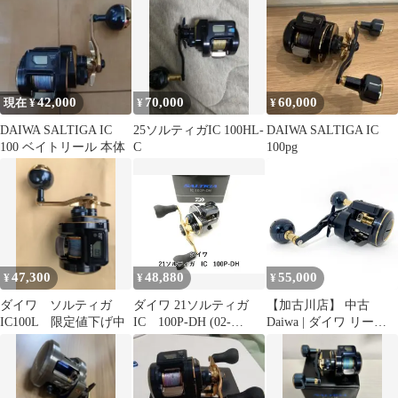
42,000
70,000
60,000
現在 ¥
¥
¥
DAIWA SALTIGA IC
25ソルティガIC 100HL-
DAIWA SALTIGA IC
100 ベイトリール 本体
C
100pg
47,300
48,880
55,000
¥
¥
¥
ダイワ ソルティガ
ダイワ 21ソルティガ
【加古川店】 中古
IC100L 限定値下げ中
IC 100P-DH (02-
Daiwa | ダイワ リール
9205150019)
21ソルティガIC 100H-
DH 【ベイトリール/右
ハンドル】 【86】