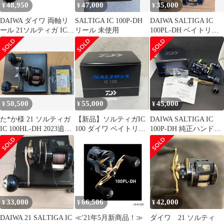
48,950
47,000
35,000
¥
¥
¥
DAIWA ダイワ 両軸リ
SALTIGA IC 100P-DH
DAIWA SALTIGA IC
ール 21ソルティガ IC
リール 未使用
100PL-DH ベイトリー
100L 3034695
ル
50,500
55,000
45,000
¥
¥
¥
た*か様 21 ソルティガ
【新品】ソルティガIC
DAIWA SALTIGA IC
IC 100HL-DH 2023追加
100 ダイワ ベイトリー
100P-DH 純正ハンドル
機種
ル 21
社外ハンドル付
33,000
66,506
42,000
¥
¥
¥
DAIWA 21 SALTIGA IC
≪'21年5月新商品！≫
ダイワ 21 ソルティ