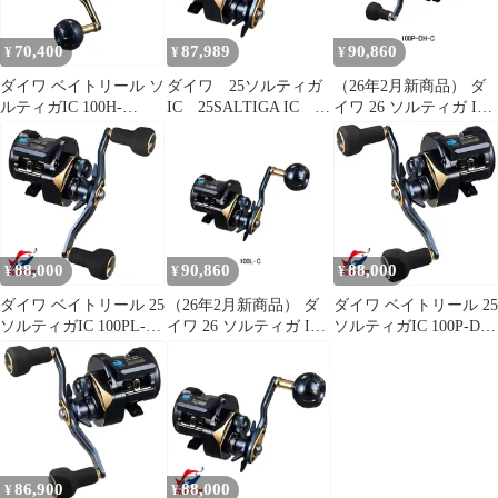
70,400
87,989
90,860
¥
¥
¥
ダイワ ベイトリール ソ
ダイワ 25ソルティガ
（26年2月新商品） ダ
ルティガIC 100H-
IC 25SALTIGA IC
イワ 26 ソルティガ IC
DH(右)
100HL-C
100P-DH-C（右）
88,000
90,860
88,000
¥
¥
¥
ダイワ ベイトリール 25
（26年2月新商品） ダ
ダイワ ベイトリール 25
ソルティガIC 100PL-
イワ 26 ソルティガ IC
ソルティガIC 100P-DH-
DH-C(左)
100L-C（左）
C(右)
86,900
88,000
¥
¥