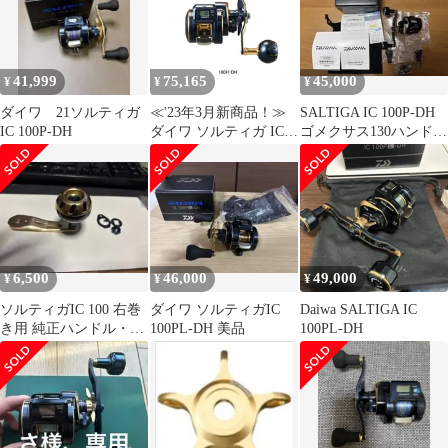
41,999
75,165
45,000
¥
¥
¥
ダイワ 21ソルティガ
≪'23年3月新商品！≫
SALTIGA IC 100P-DH
IC 100P-DH
ダイワ ソルティガ IC
ゴメクサス130ハンドル
100H-DH(右)
セット
6,500
46,000
49,000
¥
¥
¥
ソルティガIC 100 右巻
ダイワ ソルティガIC
Daiwa SALTIGA IC
き用 純正ハンドル・ノ
100PL-DH 美品
100PL-DH
ブセット