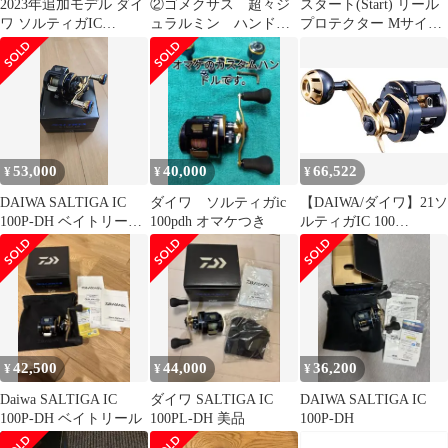
2023年追加モデル ダイ
②ゴメクサス 超々ジ
スタート(Start) リール
ワ ソルティガIC
ュラルミン ハンド
プロテクター Mサイズ
100HL-DH 左ハンドル
ル 軸間100㎜ ベイ
#01 ブラックホワイト
トリール
53,000
40,000
66,522
¥
¥
¥
DAIWA SALTIGA IC
ダイワ ソルティガic
【DAIWA/ダイワ】21ソ
100P-DH ベイトリール
100pdh オマケつき
ルティガIC 100
本体
(034688) 00631502 ベイ
トフライ 両軸リール
42,500
44,000
36,200
¥
¥
¥
Daiwa SALTIGA IC
ダイワ SALTIGA IC
DAIWA SALTIGA IC
100P-DH ベイトリール
100PL-DH 美品
100P-DH