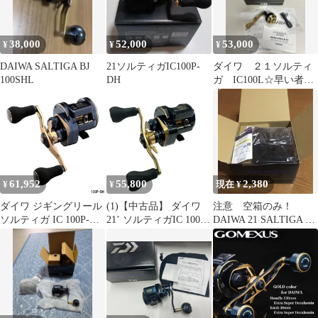
38,000
52,000
53,000
¥
¥
¥
DAIWA SALTIGA BJ
21ソルティガIC100P-
ダイワ ２１ソルティ
100SHL
DH
ガ IC100L☆早い者勝
ち☆釣り引退☆処分品
☆美品
61,952
55,800
2,380
¥
¥
現在 ¥
ダイワ ジギングリール
(1)【中古品】 ダイワ
注意 空箱のみ！
ソルティガ IC 100P-DH
21’ ソルティガIC 100P-
DAIWA 21 SALTIGA IC
右ハンドル [2021年モ
DH ③
100H-DHの空箱のみ
デル]