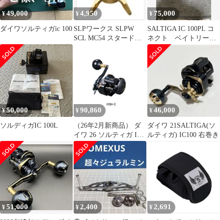
49,000
4,950
75,000
¥
¥
¥
ダイワソルティガic 100
SLPワークス SLPW
SALTIGA IC 100PL コ
SCL MC54 スタードラ
ネクト ベイトリール
グ ゴールド
4.8ギア比
50,000
90,860
46,000
¥
¥
¥
ソルディガIC 100L
（26年2月新商品） ダ
ダイワ 21SALTIGA(ソ
イワ 26 ソルティガ IC
ルティガ) IC100 右巻き
100H-C（右）
51,000
2,400
2,691
¥
¥
¥