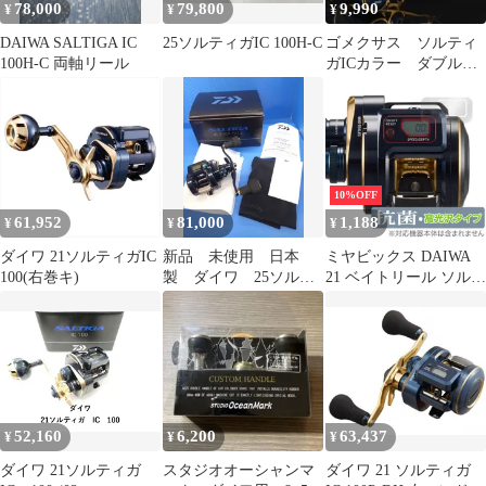
78,000
79,800
9,990
¥
¥
¥
DAIWA SALTIGA IC
25ソルティガIC 100H-C
ゴメクサス ソルティ
100H-C 両軸リール
ガICカラー ダブルハ
ンドル 130㎜ ダイワ/
シマノ
10%OFF
61,952
81,000
1,188
¥
¥
¥
ダイワ 21ソルティガIC
新品 未使用 日本
ミヤビックス DAIWA
100(右巻キ)
製 ダイワ 25ソルテ
21 ベイトリール ソルテ
ィガIC 100P－DH－
ィガ IC 300HL-SJ 左巻
C 右巻き ジギン
き 対応 保護 フィルム
グ カウンターリー
衝撃吸収 低反射 抗菌
ル コネクト 最新モ
防指紋 防気泡 日本製
デル (03)
52,160
6,200
63,437
¥
¥
¥
ダイワ 21ソルティガ
スタジオオーシャンマ
ダイワ 21 ソルティガ