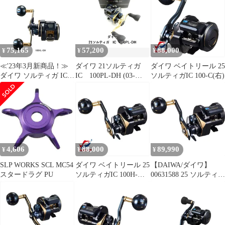
75,165
57,200
88,000
¥
¥
¥
≪'23年3月新商品！≫
ダイワ 21ソルティガ
ダイワ ベイトリール 25
ダイワ ソルティガ IC
IC 100PL-DH (03-
ソルティガIC 100-C(右)
100HL-DH(左)
9307150006)
4,606
88,000
89,990
¥
¥
¥
SLP WORKS SCL MC54
ダイワ ベイトリール 25
【DAIWA/ダイワ】
スタードラグ PU
ソルティガIC 100H-
00631588 25 ソルティガ
C(右)
IC 100H-C (444432) ソ
ルトコネクテッドベイ
トリール