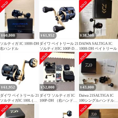
ベイトリール
ルのみ）
60,000
61,952
38,500
¥
¥
¥
ソルティガ IC 100H-DH
ダイワ ベイトリール 21
DAIWA SALTIGA IC
右ハンドル
ソルティガIC 100P-DH
100H-DH ベイトリール
右巻
61,952
52,000
43,000
¥
¥
¥
ダイワ ベイトリール 21
ダイワ ソルティガ IC
Daiwa 21SALTIGA IC
ソルティガIC 100L (左
100P-DH （右ハンド
100シングルハンドル右
巻)
ル） リブレハンドル
巻
付き