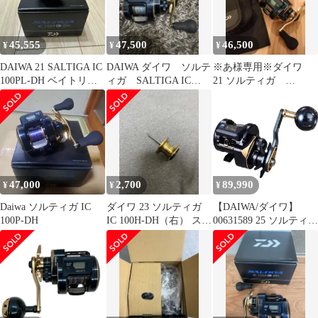
45,555
47,500
46,500
¥
¥
¥
DAIWA 21 SALTIGA IC
DAIWA ダイワ ソルテ
※あ様専用※ダイワ
100PL-DH ベイトリー
ィガ SALTIGA IC
21 ソルティガ
ル
100P-DH 美品
SALTIGA IC 100P-DH
47,000
2,700
89,990
¥
¥
¥
Daiwa ソルティガ IC
ダイワ 23 ソルティガ
【DAIWA/ダイワ】
100P-DH
IC 100H-DH（右） スプ
00631589 25 ソルティガ
ール
IC 100HL-C (444449) ソ
ルトコネクテッドベイ
トリール