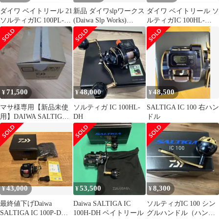
ダイワ ベイトリール 21
新品 ダイワslpワークス
ダイワ ベイトリール ソ
ソルティガIC 100PL-
(Daiwa Slp Works)
ルティガIC 100HL-
DH (左巻)
130mm クランクハンド
DH(左)
ル
71,500
48,000
48,500
¥
¥
¥
マサ様専用【新品未使
ソルティガ IC 100HL-
SALTIGA IC 100 右ハン
用】DAIWA SALTIGA
DH
ドル
IC 100H-C
43,000
53,500
8,300
¥
¥
¥
最終値下げDaiwa
Daiwa SALTIGA IC
ソルティガIC 100 シン
SALTIGA IC 100P-DH
100H-DH ベイトリール
グルハンドル（ハンド