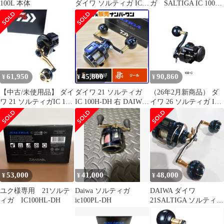
100L 本体
ダイワ ソルティガ IC
ガ SALTIGA IC 100P-
100PL-DH(左)
DH ベイトリール
61,950
45,800
90,860
¥
¥
¥
【中古/未使用品】 ダイ
ダイワ 21 ソルティガ
（26年2月新商品） ダ
ワ 21 ソルティガIC 100
IC 100H-DH 右 DAIWA
イワ 26 ソルティガ IC
/F222M ロッド リール
SALTIGA ベイトリール
100-C（右）
ルアー 中古
カウンターリール オフ
ショア 船釣り
53,000
41,000
48,000
¥
¥
¥
ユク様専用 21ソルテ
Daiwa ソルティガ
DAIWA ダイワ
ィガ IC100HL-DH
ic100PL-DH
21SALTIGA ソルティガ
IC100 DH