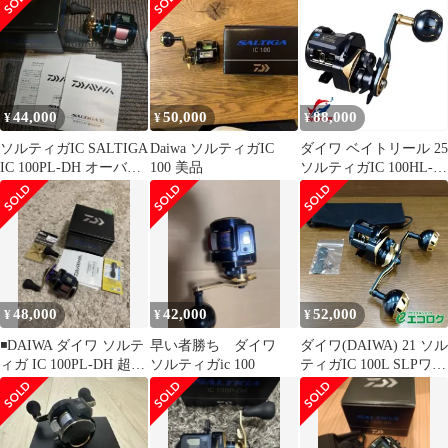
44,000
50,000
88,000
¥
¥
¥
ソルティガIC SALTIGA
Daiwa ソルティガIC
ダイワ ベイトリール 25
IC 100PL-DH オーバー
100 美品
ソルティガIC 100HL-
ホール済み
C(左)
48,000
42,000
52,000
¥
¥
¥
◾️DAIWA ダイワ ソルテ
早い者勝ち ダイワ
ダイワ(DAIWA) 21 ソル
ィガ IC 100PL-DH 超美
ソルティガic 100
ティガIC 100L SLPワー
品 左ハンドル②
クス ダブルハンドル ベ
イトリール