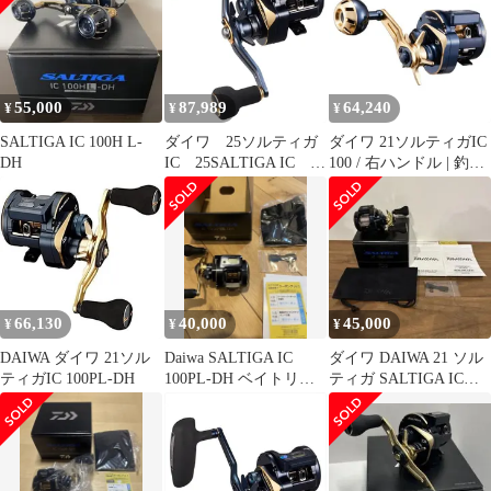
55,000
87,989
64,240
¥
¥
¥
SALTIGA IC 100H L-
ダイワ 25ソルティガ
ダイワ 21ソルティガIC
DH
IC 25SALTIGA IC
100 / 右ハンドル | 釣具
100P-DH-C
釣り フィッシング
66,130
40,000
45,000
¥
¥
¥
DAIWA ダイワ 21ソル
Daiwa SALTIGA IC
ダイワ DAIWA 21 ソル
ティガIC 100PL-DH
100PL-DH ベイトリー
ティガ SALTIGA IC
ル
100P-DH