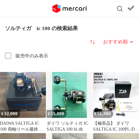
ソルティガ ic 100 の検索結果
並び替え
販売中のみ表示
32,000
55,000
51,980
¥
¥
¥
DAIWA SALTIGA IC
ダイワ ソルティガ IC
【極美品】 ダイワ
100 両軸リール最終値
SALTIGA 100 hl dh
SALTIGA IC 100PL-DH
下げ
左ハンドル