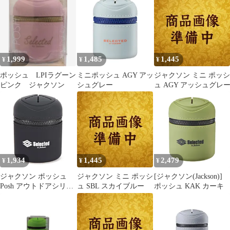
1,999
1,485
1,445
¥
¥
¥
ポッシュ LPIラグーン
ミニポッシュ AGY アッ
ジャクソン ミニ ポッシ
ピンク ジャクソン
シュグレー
ュ AGY アッシュグレ
1,934
1,445
2,479
¥
¥
¥
ジャクソン ポッシュ
ジャクソン ミニ ポッシ
[ジャクソン(Jackson)]
Posh アウトドアシリー
ュ SBL スカイブルー
ポッシュ KAK カーキ
ズ BLK ブラック【ゆう
パケット】