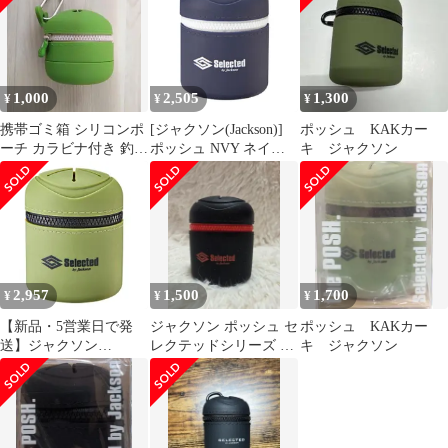
1,000
2,505
1,300
¥
¥
¥
携帯ゴミ箱 シリコンポ
[ジャクソン(Jackson)]
ポッシュ KAKカー
ーチ カラビナ付き 釣り
ポッシュ NVY ネイビ
キ ジャクソン
アウトドア用 ポッシュ
ー
風
2,957
1,500
1,700
¥
¥
¥
【新品・5営業日で発
ジャクソン ポッシュ セ
ポッシュ KAKカー
送】ジャクソン
レクテッドシリーズ 限
キ ジャクソン
Selected(セレクテッド)
定カラー #BKR ブラッ
ポッシュ #KAK カーキ
クレッド