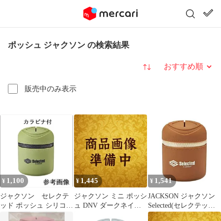
ポッシュ ジャクソン の検索結果
並び替え
販売中のみ表示
1,100
1,445
1,541
¥
¥
¥
ジャクソン セレクテ
ジャクソン ミニ ポッシ
JACKSON ジャクソン
ッド ポッシュ シリコン
ュ DNV ダークネイビ
Selected(セレクテッド)
ポーチ カラビナ付き
ー
ポッシュ #MOC モカ