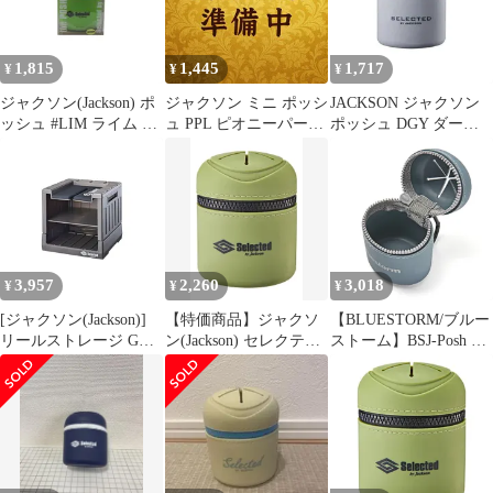
1,815
1,445
1,717
¥
¥
¥
ジャクソン(Jackson) ポ
ジャクソン ミニ ポッシ
JACKSON ジャクソン
ッシュ #LIM ライム 携
ュ PPL ピオニーパープ
ポッシュ DGY ダーク
帯ゴミ入れ 小物入れ |
ル
グレー
釣具 釣り フィッシング
3,957
2,260
3,018
¥
¥
¥
[ジャクソン(Jackson)]
【特価商品】ジャクソ
【BLUESTORM/ブルー
リールストレージ GMC
ン(Jackson) セレクテッ
ストーム】BSJ-Posh ジ
ガンメタ
ド ポッシュ (Selected
ュランポッシュ 小物入
Posh) 携帯ゴミ箱 シリ
れ シリコン製
コンポーチ 釣り アウト
ドア 花粉対策 カラビナ
付き