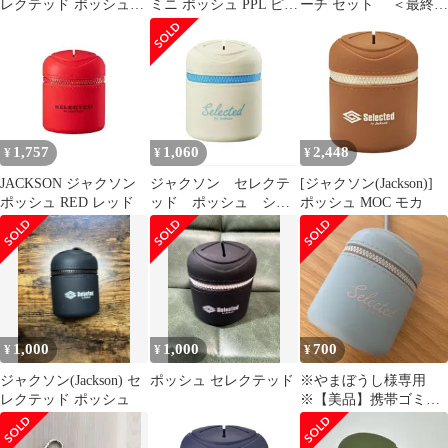
レクテッド ポッシュ
ミニ ポッシュ PPL ピオ
ーチ セット ＜最終価
Selected Posh
ニーパープル
格＞
1,757
1,060
2,448
¥
¥
¥
JACKSON ジャクソン
ジャクソン セレクテ
[ジャクソン(Jackson)]
ポッシュ RED レッド
ッド ポッシュ シリ
ポッシュ MOC モカ
コンポーチ 携帯ゴミ
入れ
1,000
1,000
700
¥
¥
¥
ジャクソン(Jackson) セ
ポッシュ セレクテッド
※やまぼうし様専用
レクテッド ポッシュ
※【美品】携帯ゴミ
箱 ポッシュ