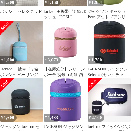
1,500
1,160
1,934
¥
¥
¥
ポッシュ セレクテッド
Jackson★携帯ゴミ箱 ポ
ジャクソン ポッシュ
ッシュ（POSH）
Posh アウトドアシリー
ズ KAK カーキ【ゆう
パケット】
1,000
3,673
1,760
¥
¥
¥
Jackson 携帯ゴミ箱
【在庫処分】シリコン
JACKSON ジャクソン
ポッシュ ベーリングブ
ポーチ 携帯ゴミ箱 釣り
Selected(セレクテッド)
ルー
Posh) アウトドア
ポッシュ 限定 BKR ブ
(Selected ポッシュ 花粉
ラックレッド
対策 セレクテッド カラ
ビナ付き ジャクソン
(Jackson)
1,600
1,433
2,100
¥
¥
¥
ジャクソン Jackson セ
JACKSON ジャクソン
Jackson フィッシングポ