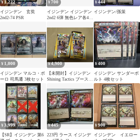
1,222
700
444
¥
¥
¥
イジンデン 玄奘
イジンデン イジンデン
イジンデン/孫策
2nd2-74 PSR
2nd2 6弾 無色レア各4枚
セット②
1,000
4,900
400
¥
¥
¥
イジンデン マルコ・ポ
【未開封】イジンデン
イジンデン サンダーボ
ーロ 司馬遷 3枚セット
Shining Tactics ブースタ
ルト 4枚セット
ー 49パック
3,999
445
900
¥
¥
¥
【SR】イジンデン 第6
223円 ラース イジンデ
イジンデン イエロー