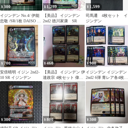
300
1,299
1,599
¥
¥
¥
イジンデン No.4/ 伊能
【美品】 イジンデン
司馬遷 4枚セット イ
忠敬 /SR/1枚 DAISO ダ
2nd2 徳川家康 SR
ジンデン
イソー
700
460
900
¥
¥
¥
安倍晴明 イジン 2nd2-
【美品】 イジンデン 伊
イジンデン イジンデン
10 SR イジンデン
達政宗 4枚セット 偉人
2nd2 6弾 青レア各4枚セ
伝
ット②
300
800
300
¥
¥
¥