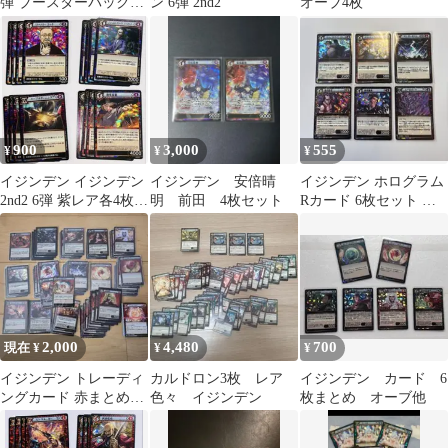
弾 ブースターパック
ン 6弾 2nd2
オーブ4枚
9枚セット
900
3,000
555
¥
¥
¥
イジンデン イジンデン
イジンデン 安倍晴
イジンデン ホログラム
2nd2 6弾 紫レア各4枚セ
明 前田 4枚セット
Rカード 6枚セット ト
ット①
レーディングカード
2,000
4,480
700
現在 ¥
¥
¥
イジンデン トレーディ
カルドロン3枚 レア
イジンデン カード 6
ングカード 赤まとめ売
色々 イジンデン
枚まとめ オーブ他
り