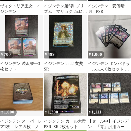
ヴィクトリア王女 イ
イジンデン第6弾 プリ
イジンデン 安倍晴
ジンデン
ズム マリョク 2nd2 4
明 PSR
枚セット
700
499
1,000
¥
¥
¥
イジンデン 渋沢栄一3
イジンデン 2nd2 玄奘
イジンデン ポンパドゥ
枚セット
SR
ール夫人 6枚セット ま
とめ売り
1,000
1,200
1,111
¥
¥
¥
イジンデン スーパーレ
イジンデン カール大帝
【セール中】イジンデ
ア1枚 レア５枚 ノー
PSR .SR 2枚セット
ン 「青」汎用カード