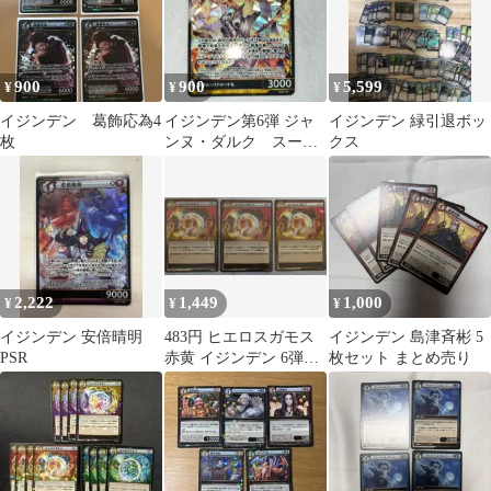
900
900
5,599
¥
¥
¥
イジンデン 葛飾応為4
イジンデン第6弾 ジャ
イジンデン 緑引退ボッ
枚
ンヌ・ダルク スーパ
クス
ーレア SR 2nd2
2,222
1,449
1,000
¥
¥
¥
イジンデン 安倍晴明
483円 ヒエロスガモス
イジンデン 島津斉彬 5
PSR
赤黄 イジンデン 6弾
枚セット まとめ売り
2nd2