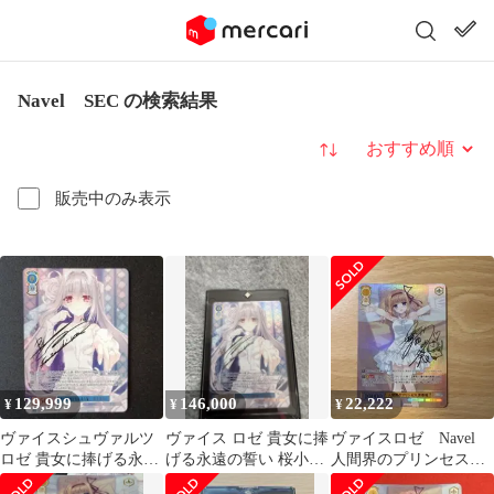
Navel SEC の検索結果
並び替え
販売中のみ表示
129,999
146,000
22,222
¥
¥
¥
ヴァイスシュヴァルツ
ヴァイス ロゼ 貴女に捧
ヴァイスロゼ Navel
ロゼ 貴女に捧げる永遠
げる永遠の誓い 桜小路
人間界のプリンセス
の誓い 桜小路ルナ SEC
ルナ SEC
芙蓉 楓 SEC