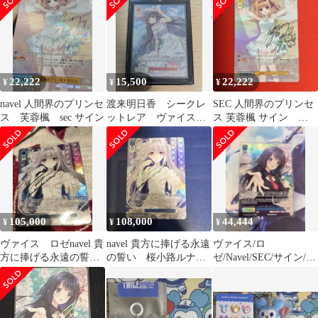
22,222
15,500
22,222
¥
¥
¥
navel 人間界のプリンセ
渡来明日香 シークレ
SEC 人間界のプリンセ
ス 芙蓉楓 sec サイン
ットレア ヴァイスシ
ス 芙蓉楓 サイン
ュヴァルツロゼ Navel
NAVEL
105,000
108,000
44,444
¥
¥
¥
ヴァイス ロゼnavel 貴
navel 貴方に捧げる永遠
ヴァイス/ロ
方に捧げる永遠の誓
の誓い 桜小路ルナ
ゼ/Navel/SEC/サイン/た
い 桜小路ルナ sec
sec サイン
とえ桜じゃなくても 大
蔵りそな