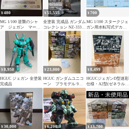
480
55,555
700
¥
¥
¥
MG 1/100 逆襲のシャ
全塗装 完成品 ガンダム
MG 1/100 スタークジェ
ア ジェガン マーキ
コレクション NZ-333 α
ガン用水転写式デカー
ングシール ガンプラ
アジール 1/400
ル
ジャンク品
8,950
23,000
8,499
¥
¥
¥
HGUC ジェガン 全塗装
HGUC ガンダムユニコ
HGUCジェガンD型迷彩
完成品
ーン プラモデル 9種
仕様・A2型(ゼネラルレ
セット+ジェガン水転写
ビル配備機) デカール
デカール
セット
30,000
6,200
13,700
¥
¥
¥