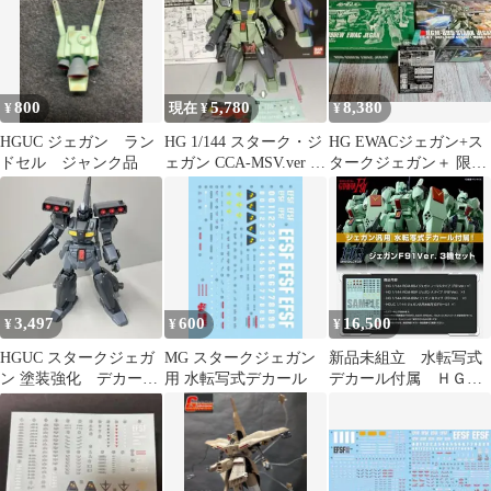
ン) プラモデル
(5055861) バンダイスピ
リッツ
800
5,780
8,380
¥
現在 ¥
¥
HGUC ジェガン ラン
HG 1/144 スターク・ジ
HG EWACジェガン+ス
ドセル ジャンク品
ェガン CCA-MSV.ver 完
タークジェガン＋ 限定
成品 ガンプラ
デカール（おまけ
3,497
600
16,500
¥
¥
¥
HGUC スタークジェガ
MG スタークジェガン
新品未組立 水転写式
ン 塗装強化 デカール
用 水転写式デカール
デカール付属 ＨＧジ
追加
ェガンＦ９１Ｖｅｒ.３
機セット