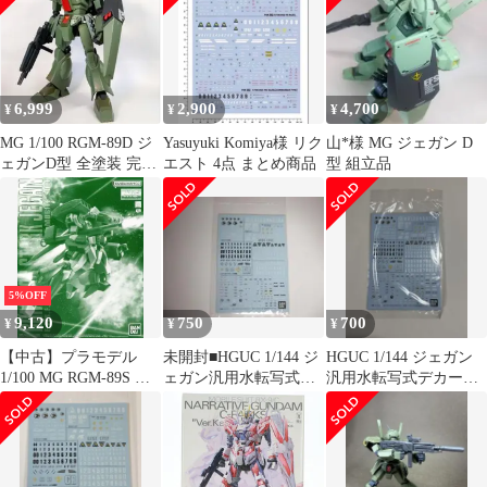
6,999
2,900
4,700
¥
¥
¥
MG 1/100 RGM-89D ジ
Yasuyuki Komiya様 リク
山*様 MG ジェガン D
ェガンD型 全塗装 完成
エスト 4点 まとめ商品
型 組立品
品
5%OFF
9,120
750
700
¥
¥
¥
【中古】プラモデル
未開封■HGUC 1/144 ジ
HGUC 1/144 ジェガン
1/100 MG RGM-89S ス
ェガン汎用水転写式デ
汎用水転写式デカール
タークジェガン 「機動
カール②
②
戦士ガンダムUC」 プ
レミアムバンダイ限定
[5065282]