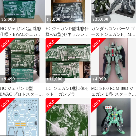
5,888
7,800
33,000
¥
¥
¥
HG ジェガンD型 迷彩
HGジェガンD型迷彩仕
ガンダムコンバージ ゴ
仕様・EWACジェガン 2
様+A2型(ゼネラルレビ
ーストジェガンF、M型
種セット＋オマケ
ル配備機) デカールセ
改造完成品2体
ット
9,499
11,000
4,999
¥
¥
¥
HG ジェガン D型
HG ジェガンD型 3体セ
MG 1/100 RGM-89D ジ
EWAC プロトスターク
ット ガンプラ
ェガン Ｄ型 スタークジ
セット デカール付 プレ
ェガンパーツ付
バン限定