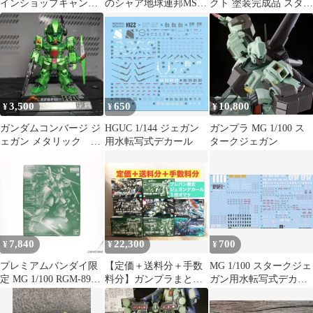
インショップキャンペ
のシャア地球連邦MS用
クト 塗装完成品 スター
ーン HGUC 1/144 ジェ
(未開封)
クジェガン
ガン汎用水転写式デカ
ール②
3,500
650
10,800
¥
¥
¥
ガンダムコンバージ ジ
HGUC 1/144 ジェガン
ガンプラ MG 1/100 ス
ェガン メタリック リ
用水転写式デカール
タークジェガン
ペイント
7,840
22,300
700
¥
¥
¥
プレミアムバンダイ限
【定価＋送料分＋手数
MG 1/100 スタークジェ
定 MG 1/100 RGM-89D
料分】ガンプラまとめ
ガン用水転写式デカー
ジェガンD型 機動戦士
売り8点プレバン限定ジ
ル
ガンダムUC(ユニコー
ェガンデカール付き