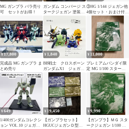
MG ガンプラ バラ売り
ガンダム コンバージ ス
③HG 1/144 ジェガン他
可 セットがお得！
タークジェガン 塗装品
4個セット・おまけ付き
ユニコーンガンダム
(詳細は商品説明に記
載)
17,800
1,840
11,000
¥
¥
¥
完成品 MG ガンプラ ま
BB戦士 クロスボーン
プレミアムバンダイ限
とめ売り
ガンダムX1 ジェガ
定 MG 1/100 スターク
ン パーフェクトガン
ジェガン 新品 ガンダム
ダム 百式 +ジャン
UC
ク ガンプラ リユー
ス品 ジャンク
649
19,450
9,990
¥
¥
¥
1/400ガンダムコレクシ
【ガンプラセット】
【ガンプラ】ＭＧ スタ
ョン VOL.10 ジェガン
HGUCジェガンＤ型、
ークジェガン 1/100 プ