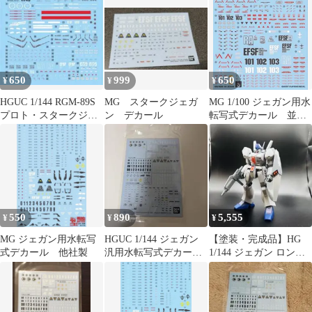
650
999
650
¥
¥
¥
HGUC 1/144 RGM-89S
MG スタークジェガ
MG 1/100 ジェガン用水
プロト・スタークジェ
ン デカール
転写式デカール 並行
ガン用水転写式デカー
輸入品
ル
550
890
5,555
¥
¥
¥
MG ジェガン用水転写
HGUC 1/144 ジェガン
【塗装・完成品】HG
式デカール 他社製
汎用水転写式デカール
1/144 ジェガン ロン
②
ド・ベル仕様 艶消し仕
上げ