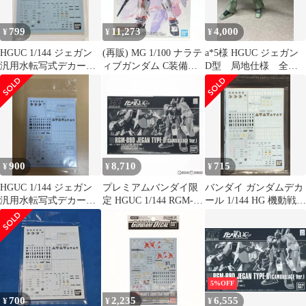
799
11,273
4,000
¥
¥
¥
HGUC 1/144 ジェガン
(再販) MG 1/100 ナラテ
a*5様 HGUC ジェガン
汎用水転写式デカール
ィブガンダム C装備
D型 局地仕様 全塗
②
Ver.Ka 機動戦士ガンダ
装完成品
ムNT(ナラティブ) プラ
モデル(5066308) バンダ
イスピリッツ
900
8,710
715
¥
¥
¥
HGUC 1/144 ジェガン
プレミアムバンダイ限
バンダイ ガンダムデカ
汎用水転写式デカール
定 HGUC 1/144 RGM-
ール 1/144 HG 機動戦士
②
89D ジェガンD型(迷彩
ガンダム 逆襲のシャア
仕様) 機動戦士ガンダ
ジェガン汎用水転写デ
ムUC(ユニコーン) プラ
カール 2
モデル(0218503) バンダ
イ
5%OFF
700
2,235
6,555
¥
¥
¥