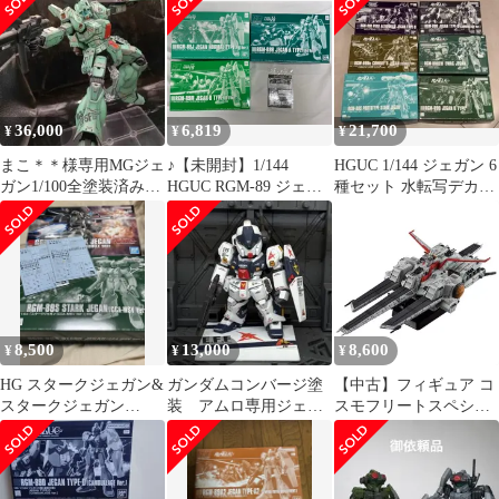
OK】 ガンプラ
Figure-rise Standard
30MM M.S.G モデリ
ングサポートグッズ ほ
か
36,000
6,819
21,700
¥
¥
¥
まこ＊＊様専用MGジェ
♪【未開封】1/144
HGUC 1/144 ジェガン 6
ガン1/100全塗装済み完
HGUC RGM-89 ジェガ
種セット 水転写デカー
成品
ン F91Ver. 3機セット 水
ル付
転写式デカール付属■＊
同梱不可
8,500
13,000
8,600
¥
¥
¥
HG スタークジェガン&
ガンダムコンバージ塗
【中古】フィギュア コ
スタークジェガン
装 アムロ専用ジェガ
スモフリートスペシャ
(CCA-MSV Ver.) デカー
ン
ル ネェル・アーガマ
ル
Re. 「機動戦士ガンダ
ムUC」