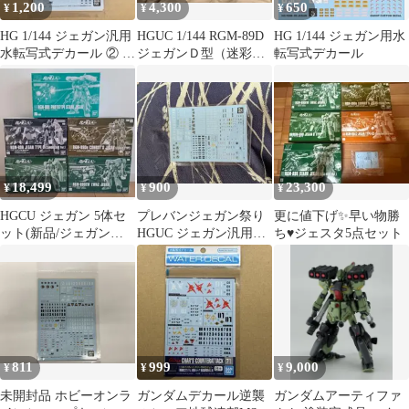
1,200
4,300
650
¥
¥
¥
HG 1/144 ジェガン汎用
HGUC 1/144 RGM-89D
HG 1/144 ジェガン用水
水転写式デカール ② 未
ジェガンＤ型（迷彩仕
転写式デカール
使用 1点
様）
18,499
900
23,300
¥
¥
¥
HGCU ジェガン 5体セ
プレバンジェガン祭り
更に値下げ✨️早い物勝
ット(新品/ジェガン汎
HGUC ジェガン汎用水
ち♥️ジェスタ5点セット
用水転写式デカール付
転写式デカール 非売品
き‼️)
811
999
9,000
¥
¥
¥
未開封品 ホビーオンラ
ガンダムデカール逆襲
ガンダムアーティファ