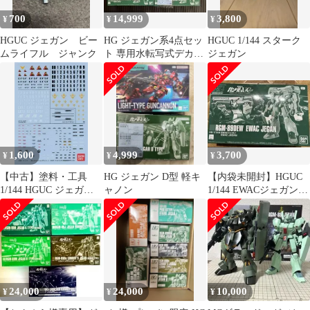
700
14,999
3,800
¥
¥
¥
HGUC ジェガン ビー
HG ジェガン系4点セッ
HGUC 1/144 スターク
ムライフル ジャンク
ト 専用水転写式デカー
ジェガン
ル付
1,600
4,999
3,700
¥
¥
¥
【中古】塗料・工具
HG ジェガン D型 軽キ
【内袋未開封】HGUC
1/144 HGUC ジェガン
ャノン
1/144 EWACジェガン
汎用水転写式デカール1
（プレミアムバンダイ
「機動戦士ガンダムシ
限定）
リーズ」 2017年
THANKS JEGAN
SPECIAL 必ずもらえ
る!キャンペーン品
[2416748]
24,000
24,000
10,000
¥
¥
¥