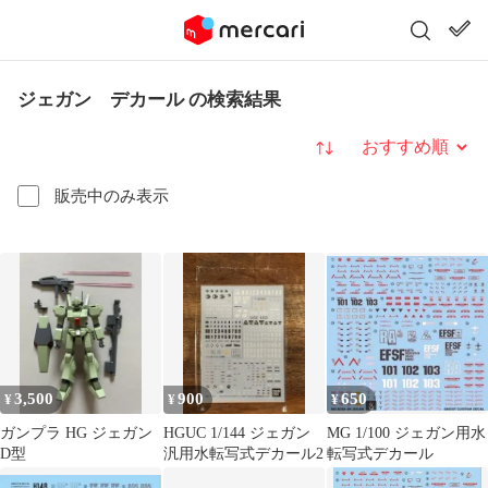
ジェガン デカール の検索結果
並び替え
販売中のみ表示
3,500
900
650
¥
¥
¥
ガンプラ HG ジェガン
HGUC 1/144 ジェガン
MG 1/100 ジェガン用水
D型
汎用水転写式デカール2
転写式デカール