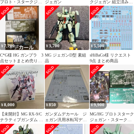
プロト・スタークジェ
ジェガン
クジェガン 組立済み品
ガン
ガンプラ
7,700
3,700
5,500
¥
¥
¥
C*G様 HG ガンプラ 3
MG ジェガンD型 素組
sHiBaCo様 リクエスト
点セットまとめ売り＋
品
9点 まとめ商品
デカール1個
8,000
850
9,900
¥
¥
¥
【未開封】MG RX-9/C
ガンダムデカール ジ
MG/HG プロトスターク
ナラティブガンダム C
ェガン汎用水転写デカ
ジェガン・スタークジ
装備 Ver.Ka
ール② プレミアムバン
ェガンCCA-MSV /デカ
ダイ限定
ール