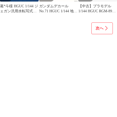
葛*斗様 HGUC 1/144 ジ
ガンダムデカール
【中古】プラモデル
ェガン汎用水転写式デ
No.71 HGUC 1/144 地球
1/144 HGUC RGM-89D
カール2 非売品
連邦軍MS用 機動戦士
ジェガンD型(迷彩仕様)
ガンダム 逆襲のシャア
「機動戦士ガンダム
プラモデル用デカール
UC」 プレミアムバン
次へ
(2076869) バンダイ
ダイ限定 [0218503]