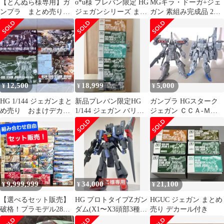
【とんぬら様専用】ガ
o*u様 プレバン限定 HG
MGギラ・ドーガ+ジェ
ンプラ まとめ売り
ジェガンシリーズ まと
ガン 素組み完成品 2体
#01+#02
め売り
セット
12,500
18,999
5,000
¥
¥
¥
HG 1/144 ジェガンまと
新品プレバン限定HG
ガンプラ HGスターク
め売り おまけデカー
1/144 ジェガン バリエ
ジェガン ＣＣＡ-ＭＳ
ル付き
ーション 6種セット
Ｖ Ｖｅｒ、ゼータプラ
スC型
9,999,999
34,000
21,100
¥
¥
¥
【選べるセット販売】
HG プロトタイプZガン
HGUC ジェガン まとめ
破格！プラモデル28点
ダム(X1〜X3頭部3種)
売り デカール付き
【3点以上で購入
塗装完成品