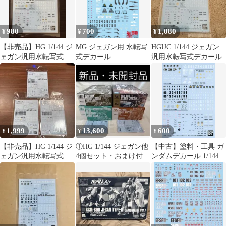
980
700
1,080
¥
¥
¥
【非売品】HG 1/144 ジ
MG ジェガン用 水転写
HGUC 1/144 ジェガン
ェガン汎用水転写式デ
式デカール
汎用水転写式デカール
カール② プレバン限定
1,999
13,600
600
¥
¥
¥
【非売品】HG 1/144 ジ
①HG 1/144 ジェガン他
【中古】塗料・工具 ガ
ェガン汎用水転写式デ
4個セット・おまけ付き
ンダムデカール 1/144
カール 3枚セット
(詳細は商品説明に記
HGUC ジェガン汎用水
載)
転写式デカール2 「機
動戦士ガンダム」 ホビ
ーオンラインショップ
キャンペーン配布品
[2416749]