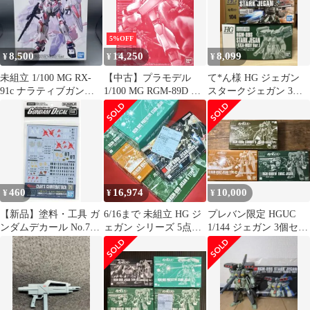
5%OFF
8,500
14,250
8,099
¥
¥
¥
未組立 1/100 MG RX-
【中古】プラモデル
て*ん様 HG ジェガン
91c ナラティブガンダ
1/100 MG RGM-89D ジ
スタークジェガン 3種
ム C装備 Ver.Ka
ェガン D型(先行配備
セット
機) 「機動戦士ガンダ
ムUC MSV」 プレミア
ムバンダイ限定
[5059138]
460
16,974
10,000
¥
¥
¥
【新品】塗料・工具 ガ
6/16まで 未組立 HG ジ
プレバン限定 HGUC
ンダムデカール No.71
ェガン シリーズ 5点セ
1/144 ジェガン 3個セッ
1/144 HGUC 機動戦士
ット プラモデル ガンプ
ト 特典デカール
ガンダム 逆襲のシャア
ラ
地球連邦軍MS用
[5057511]