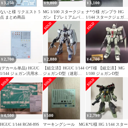
3,250
9,800
3,100
¥
¥
¥
ないと様 リクエスト 5
MG 1/100 スタークジェ
ナ*ウ様 ガンプラ HG
点 まとめ商品
ガン 【プレミアムバン
1/144 スタークジェガ
ダイ限定・未組立】
ン 全塗装
2,700
2,880
4,700
¥
¥
¥
(デカール単品) HGUC
【組立済】HGUC 1/144
O*T様 【組立済】MG
1/144 ジェガン汎用水転
ジェガンD型（迷彩仕
1/100 ジェガンD型
写式デカール1 HG
様） ガンプラ
1/144 ジェガンF91Ver.3
機セット(水転写式デカ
ール付属) 機動戦士ガ
ンダムF91 プラモデル
(2416748) バンダイスピ
リッツ
4,500
500
2,799
¥
¥
¥
HGUC 1/144 RGM-89S
マーキングシール MG
K*U様 HG 1/144 スター