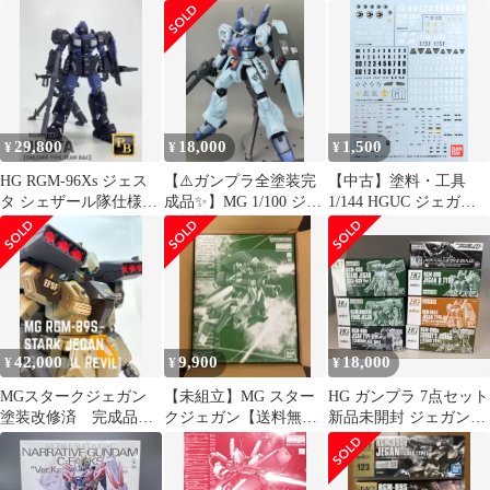
（ビーム・サーベル装
トーリスリッター、限
レバン限定 新品・未組
備）
定デカール等
立
29,800
18,000
1,500
¥
¥
¥
HG RGM-96Xs ジェス
【⚠️ガンプラ全塗装完
【中古】塗料・工具
タ シェザール隊仕様
成品✨️】MG 1/100 ジェ
1/144 HGUC ジェガン
【B&C班装備】完成品
ガン
汎用水転写式デカール2
「機動戦士ガンダムシ
リーズ」 2017年
THANKS JEGAN
SPECIAL 必ずもらえ
る!キャンペーン品
[2416749]
42,000
9,900
18,000
¥
¥
¥
MGスタークジェガン
【未組立】MG スター
HG ガンプラ 7点セット
塗装改修済 完成品
クジェガン【送料無
新品未開封 ジェガンA2
ガンプラ
料】
のみ一部袋開封