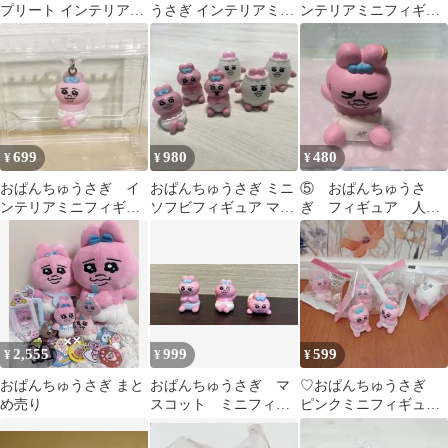
プリート インテリアミ
うさぎ インテリアミニ
ンテリアミニフィギュ
ニフィギュア 置物
フィギュア コンプ ３セ
ア
ット
699
980
480
¥
¥
¥
おぱんちゅうさぎ イ
おぱんちゅうさぎ ミニ
⑤ おぱんちゅうさ
ンテリアミニフィギュ
ソフビフィギュア マス
ぎ フィギュア 人
ア めじるしアクセサ
コット インテリア
形 おもちゃ インテ
リー キーホルダー
リア 飾り マスコッ
ト
2,555
999
599
¥
¥
¥
おぱんちゅうさぎ まと
おぱんちゅうさぎ マ
♡おぱんちゅうさぎ
め売り
スコット ミニフィギ
ピンクミニフィギュア
ュア 3点セット
6個まとめ売り♡