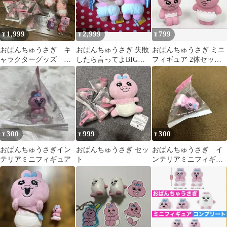
1,999
2,999
799
¥
¥
¥
おぱんちゅうさぎ キ
おぱんちゅうさぎ 失敗
おぱんちゅうさぎ ミニ
ャラクターグッズ イ
したら言ってよBIGぬ
フィギュア 2体セット
ンテリアミニフィギュ
いぐるみ インテリアミ
マスコット ピンク 置物
ア まとめ売り
ニフィギュア
300
999
300
¥
¥
¥
おぱんちゅうさぎイン
おぱんちゅうさぎ セッ
おぱんちゅうさぎ イ
テリアミニフィギュア
ト
ンテリアミニフィギュ
ア なみだ