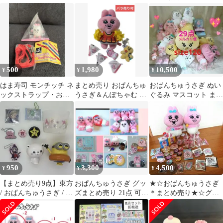
ア マスコット 30
ア 7種 コンプリート
わ おぱんちゅうさぎ
個
500
1,980
10,500
¥
¥
¥
はま寿司 モンチッチ ネ
まとめ売り おぱんちゅ
おぱんちゅうさぎ ぬい
ックストラップ・おぱ
うさぎ＆んぽちゃむ ぬ
ぐるみ マスコット まと
んちゅうさぎ ミニフィ
いぐるみ等6点セット
め売り
ギュア
950
3,300
4,500
¥
¥
¥
【まとめ売り9点】東方
おぱんちゅうさぎ グッ
★☆おぱんちゅうさぎ
/ おぱんちゅうさぎ / サ
ズまとめ売り 21点 可哀
＊まとめ売り★☆グッ
ンリオ / グッズ
想に！
ズ