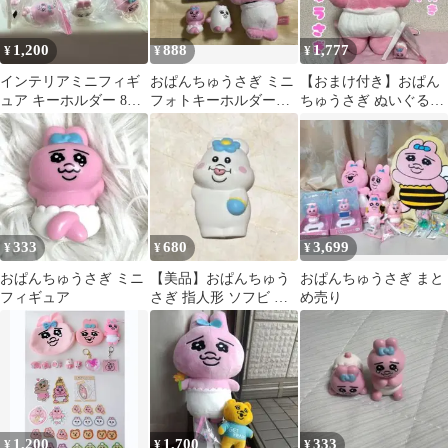
1,200
888
1,777
¥
¥
¥
インテリアミニフィギ
おぱんちゅうさぎ ミニ
【おまけ付き】おぱん
ュア キーホルダー 8点
フォトキーホルダーぬ
ちゅうさぎ ぬいぐるみ
セット
いぐるみマスコット
ノーマル ミニフィギュ
ミニフィギュア
ア 大人気商品
333
680
3,699
¥
¥
¥
おぱんちゅうさぎ ミニ
【美品】おぱんちゅう
おぱんちゅうさぎ まと
フィギュア
さぎ 指人形 ソフビ フ
め売り
ィギュア マスコット
1,200
1,700
333
¥
¥
¥