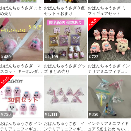
おぱんちゅうさぎ まと
おぱんちゅうさぎ３点
おぱんちゅうさぎ ミニ
め売り
セット＋おまけ
フィギュアセット
480
1,199
722
¥
¥
¥
おぱんちゅうさぎ マ
おぱんちゅうさぎ グッ
おぱんちゅうさぎ イン
スコット キーホルダ
ズ まとめ売り
テリアミニフィギュア
ー グッズ ねそべ
コンプリート
り ストラップ 即日
750
1,111
850
¥
¥
¥
おぱんちゅうさぎ イン
おぱんちゅうさぎ イ
インテリアミニフィギ
テリアミニフィギュ
ンテリアミニフィギュ
ュア 5点まとめ ちいか