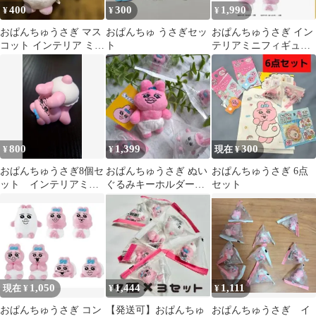
400
300
1,990
¥
¥
¥
おぱんちゅうさぎ マス
おぱんちゅ うさぎセッ
おぱんちゅうさぎ イン
コット インテリア ミニ
ト
テリアミニフィギュア
フィギュア 2種セット
全7種類 コンプリート
800
1,399
300
¥
¥
現在 ¥
おぱんちゅうさぎ8個セ
おぱんちゅうさぎ ぬい
おぱんちゅうさぎ 6点
ット インテリアミニ
ぐるみキーホルダーと
セット
フィギュア
ミニフィギュア4点セッ
ト
1,050
1,444
1,111
現在 ¥
¥
¥
おぱんちゅうさぎ コン
【発送可】おぱんちゅ
おぱんちゅうさぎ イ