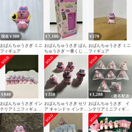
300
7,106
570
現在 ¥
¥
¥
おぱんちゅうさぎ ミニ
おぱんちゅうさぎ ぱん
おぱんちゅうさぎ ミニ
フィギュア
ちゅうさぎ 一番くじ A
フィギュア
賞 ミニキャビネット
840
350
1,288
¥
¥
¥
おぱんちゅうさぎ イン
おぱんちゅうさぎ セリ
おぱんちゅうさぎ イ
テリアミニフィギュア
ア キャンドゥ インテリ
ンテリアミニフィギュ
セット マスコット
アミニフィギュア リン
ア フィギュア ファ
13個まとめ売り
グ
ッションリング