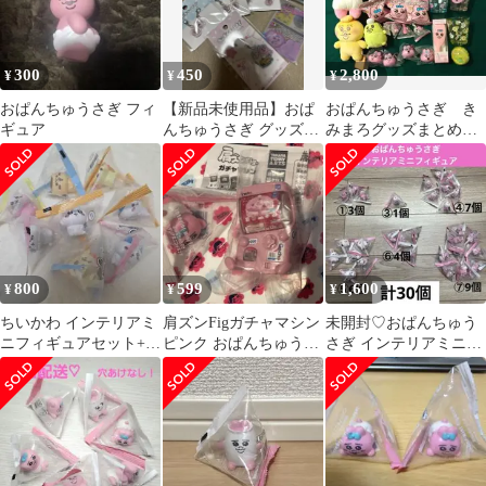
300
450
2,800
¥
¥
¥
おぱんちゅうさぎ フィ
【新品未使用品】おぱ
おぱんちゅうさぎ き
ギュア
んちゅうさぎ グッズま
みまろグッズまとめ売
とめ売り
り メラミンコッブな
ど
800
599
1,600
¥
¥
¥
ちいかわ インテリアミ
肩ズンFigガチャマシン
未開封♡おぱんちゅう
ニフィギュアセット+お
ピンク おぱんちゅうさ
さぎ インテリアミニフ
まけ
ぎインテリアミニフィ
ィギュア 30個セット
ギュア