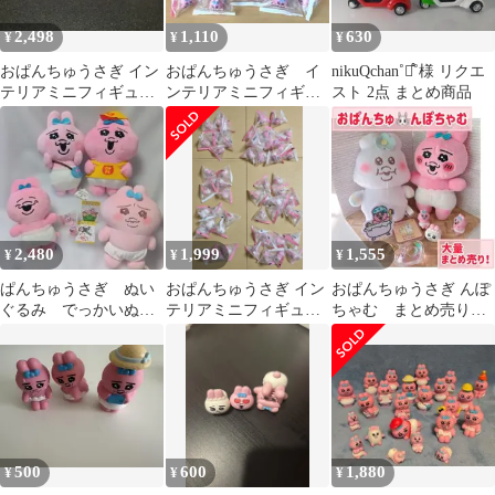
2,498
1,110
630
¥
¥
¥
おぱんちゅうさぎ イン
おぱんちゅうさぎ イ
nikuQchan˚࿀̊˚様 リクエ
テリアミニフィギュア
ンテリアミニフィギュ
スト 2点 まとめ商品
マスコット 49個 プライ
ア 16点まとめ売り
ズ品
2,480
1,999
1,555
¥
¥
¥
ぱんちゅうさぎ ぬい
おぱんちゅうさぎ イン
おぱんちゅうさぎ んぽ
ぐるみ でっかいぬい
テリアミニフィギュア
ちゃむ まとめ売り
ぐるみ シール フィ
まとめ売り 50個以上 全
ぬいぐるみ キーホル
ギュア ８点セット
7種
ダー ワッペン 他
500
600
1,880
¥
¥
¥