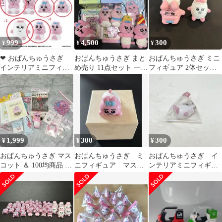
999
4,500
300
¥
¥
¥
❤︎ おぱんちゅうさぎ
おぱんちゅうさぎ まと
おぱんちゅうさぎ ミニ
インテリアミニフィギ
め売り 11点セット 一番
フィギュア 2体セッ
ュア 7個セット
くじ可哀想に！キーホ
ト まとめ売り
ルダー
1,999
300
300
¥
¥
¥
おぱんちゅうさぎ マス
おぱんちゅうさぎ ミ
おぱんちゅうさぎ イ
コット ＆ 100均商品 12
ニフィギュア マスコ
ンテリアミニフィギュ
点まとめ売り LOVEう
ット
ア おぱんちゅ
ちわ