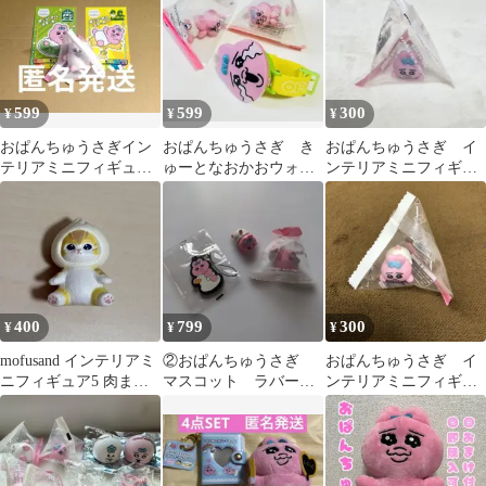
599
599
300
¥
¥
¥
おぱんちゅうさぎイン
おぱんちゅうさぎ き
おぱんちゅうさぎ イ
テリアミニフィギュア
ゅーとなおかおウォッ
ンテリアミニフィギュ
+ステッカー２枚
チ 号泣 インテリア
ア 寝そべり
ミニフィギュア
400
799
300
¥
¥
¥
mofusand インテリアミ
②おぱんちゅうさぎ
おぱんちゅうさぎ イ
ニフィギュア5 肉まん
マスコット ラバース
ンテリアミニフィギュ
白
トラップ
ア 寝そべり