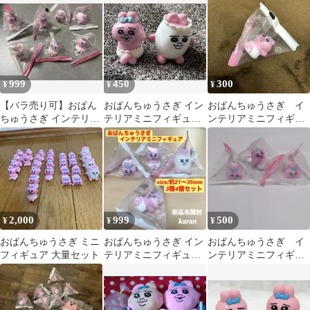
ニフィギュア２種
999
450
300
¥
¥
¥
【バラ売り可】おぱん
おぱんちゅうさぎ イン
おぱんちゅうさぎ イ
ちゅうさぎ インテリア
テリアミニフィギュア
ンテリアミニフィギュ
ミニフィギュア 7種コ
2個
ア 寝そべり あお向
ンプセット
け なみだ
2,000
999
500
¥
¥
¥
おぱんちゅうさぎ ミニ
おぱんちゅうさぎ イン
おぱんちゅうさぎ イ
フィギュア 大量セット
テリアミニフィギュア
ンテリアミニフィギュ
３種４個セット
ア 3個セット