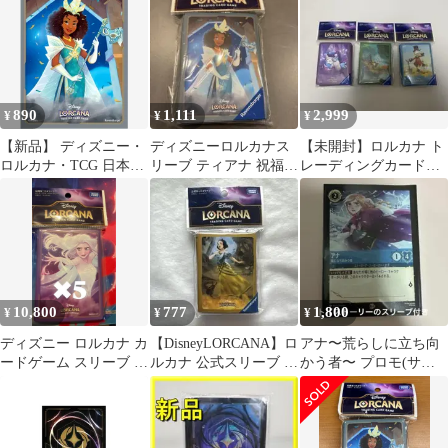
セスと魔法のキス 65枚
入 Disney Lorcana TCG
Shimmering Skies Set 5 -
Tiana
890
1,111
2,999
¥
¥
¥
【新品】 ディズニー・
ディズニーロルカナス
【未開封】ロルカナ ト
ロルカナ・TCG 日本語
リーブ ティアナ 祝福の
レーディングカードス
版 公式カードスリーブ
プリンセス
リーブ 3パックセット
ティアナ 祝福のプリン
セス 佐賀
10,800
777
1,800
¥
¥
¥
ディズニー ロルカナ カ
【DisneyLORCANA】ロ
アナ〜荒らしに立ち向
ードゲーム スリーブ 公
ルカナ 公式スリーブ 白
かう者〜 プロモ(サイ
式カードスリーブ TCG
雪姫 【新品未開封品】
ンカード)ディズニーロ
5個
ルカナ スリーブ