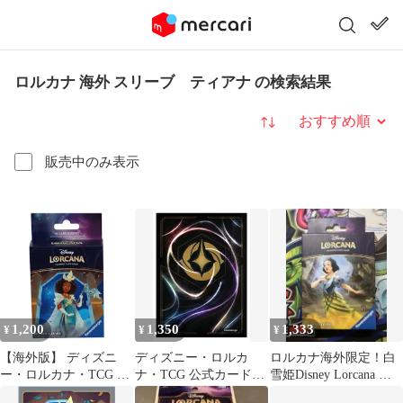
ロルカナ 海外 スリーブ ティアナ の検索結果
並び替え
販売中のみ表示
1,200
1,350
1,333
¥
¥
¥
【海外版】 ディズニ
ディズニー・ロルカ
ロルカナ海外限定！白
ー・ロルカナ・TCG ス
ナ・TCG 公式カードス
雪姫Disney Lorcana カ
リーブ ティアナ プリン
リーブ 各種
ードスリーブ 65枚入り