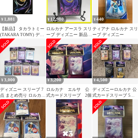
1,881
12,980
440
¥
¥
¥
【新品】 タカラトミー
ロルカナ アースラ スリ
ティアナ ロルカナ スリ
(TAKARA TOMY) ディ
ーブ ディズニー 新品
ーブ ディズニー
ズニー･ロルカナ･TCG
イルミネーターズ クエ
日本語版 公式カードス
j695
リーブ 「ディズニー･
ロルカナ･TCGカードバ
ック」 1
3,000
3,200
4,500
¥
¥
¥
ディズニー スリーブ 7
ロルカナ エルサ 公
ディズニーロルカナ 公
点 まとめ売り ロルカナ
式カードスリーブ 2個
式カードスリーブ 5個
46-EY0522-04
セット