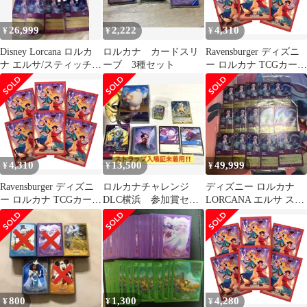
26,999
2,222
4,310
¥
¥
¥
Disney Lorcana ロルカ
ロルカナ カードスリ
Ravensburger ディズニ
ナ エルサ/スティッチ
ーブ 3種セット
ー ロルカナ TCGカード
未開封プロモ 11枚
スリーブ - セット9 |
TCGデッキ用保護スリ
ーブ65枚 | 対象年齢8歳
以上。
4,310
13,500
49,999
¥
¥
¥
Ravensburger ディズニ
ロルカナチャレンジ
ディズニー ロルカナ
ー ロルカナ TCGカード
DLC横浜 参加賞セッ
LORCANA エルサ ステ
スリーブ - セット9 |
ト スリーブ アナエ
ィッチ 未開封 プロモ
TCGデッキ用保護スリ
ルサプロモ付き
ーブ65枚 | 対象年齢8歳
以上。
800
1,300
4,280
¥
¥
¥