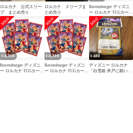
ロルカナ 公式スリー
ロルカナ スリーブま
Ravensburger ディズニ
ブ まとめ売り
とめ売り
ー ロルカナ TCGカード
スリーブ - セット9 |
TCGデッキ用保護スリ
ーブ65枚 | 対象年齢8歳
以上。
4,310
4,310
480
¥
¥
¥
Ravensburger ディズニ
Ravensburger ディズニ
ディズニー ロルカナ
ー ロルカナ TCGカード
ー ロルカナ TCGカード
「白雪姫 井戸に願い
スリーブ - セット9 |
スリーブ - セット9 |
を」スリーブ
TCGデッキ用保護スリ
TCGデッキ用保護スリ
ーブ65枚 | 対象年齢8歳
ーブ65枚 | 対象年齢8歳
以上。
以上。