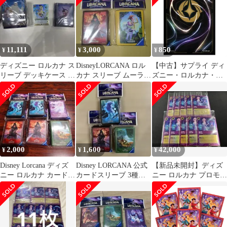
ーブ65枚 | 対象年齢8歳
以上。
11,111
3,000
850
¥
¥
¥
ディズニー ロルカナ ス
DisneyLORCANA ロル
【中古】サプライ ディ
リーブ デッキケース カ
カナ スリーブ ムーラ
ズニー・ロルカナ・
ード セット
ン ウッディ
TCG 日本語版 公式カー
ドスリーブ 「ディズニ
ー・ロルカナ・TCGカ
ードバック」
2,000
1,600
42,000
¥
¥
¥
Disney Lorcana ディズ
Disney LORCANA 公式
【新品未開封】ディズ
ニー ロルカナ カードス
カードスリーブ 3種セ
ニー ロルカナ プロモ
リーブ セット
ット
エルサ スティッチ 10
枚