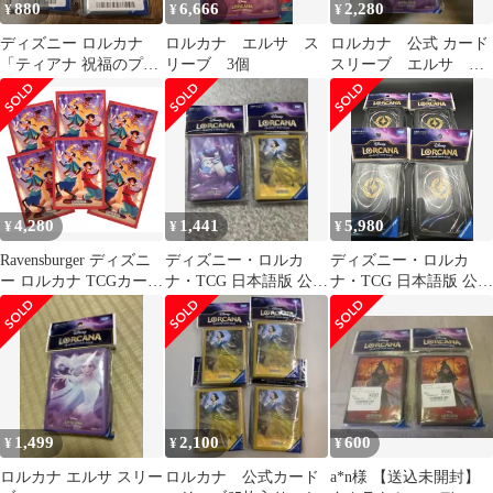
880
6,666
2,280
¥
¥
¥
ディズニー ロルカナ
ロルカナ エルサ ス
ロルカナ 公式 カード
「ティアナ 祝福のプリ
リーブ 3個
スリーブ エルサ 新
ンセス」スリーブ 3個
品未開封 ディズニー
セット
4,280
1,441
5,980
¥
¥
¥
Ravensburger ディズニ
ディズニー・ロルカ
ディズニー・ロルカ
ー ロルカナ TCGカード
ナ・TCG 日本語版 公式
ナ・TCG 日本語版 公式
スリーブ - セット9 |
カードスリーブ 2個セ
カードスリーブ「ディ
TCGデッキ用保護スリ
ット
ズニー・ロルカナ・
ーブ65枚 | 対象年齢8歳
TCGカードバック」
以上。
４個セット
1,499
2,100
600
¥
¥
¥
ロルカナ エルサ スリー
ロルカナ 公式カード
a*n様 【送込未開封】