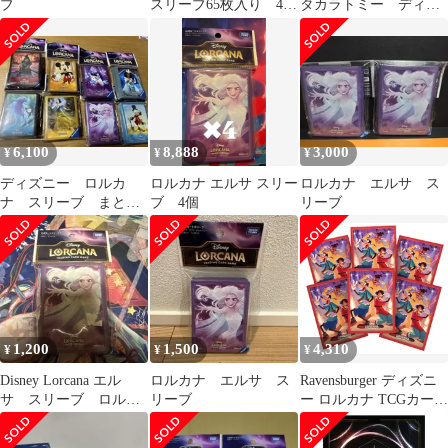
ブ
スリーブ65枚入り 4個
タカラトミー ディズ
セット 白雪姫
ニー ロルカナ 公式
カードスリーブ
6,100
8,888
3,000
¥
¥
¥
ディズニー ロルカ
ロルカナ エルサ スリー
ロルカナ エルサ ス
ナ スリーブ まとめ
ブ 4個
リーブ
売り
1,200
1,500
4,310
¥
¥
¥
Disney Lorcana エル
ロルカナ エルサ ス
Ravensburger ディズニ
サ スリーブ ロルカ
リーブ
ー ロルカナ TCGカード
ナ
スリーブ - セット9 |
TCGデッキ用保護スリ