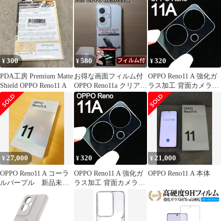
紋防止 クリア ストラッ
プホール付き 透明 ケー
ス おしゃれ ウェーブ
11A カバー Reno OPPO
Reno11 OPPO A スマホ
ケース BENTOBEN ク
300
580
320
¥
¥
¥
リア
PDA工房 Premium Matte
お得な画面フィルム付
OPPO Reno11 A 強化ガ
Shield OPPO Reno11 A
OPPO Reno11a クリア
ラス加工 背面カメラ保
TPU カバー
護フィルム
27,000
320
21,000
¥
¥
¥
OPPO Reno11 A コーラ
OPPO Reno11 A 強化ガ
OPPO Reno11 A 本体
ルパープル 新品未使
ラス加工 背面カメラ保
用
護フィルム