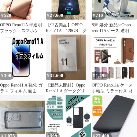
CPH2603 SIMフリー
520
27,600
710
¥
¥
¥
OPPO Reno11A 半透明
【中古美品】OPPO
8末 処分 新品✨Oppo
ブラック スマホケー
Reno11A 128GB ダー
reno11Aケース 透明 浮
ス
クグリーン SIMフリ
世絵 和風デザイン
ー A401OP A243
300
32,600
1,499
¥
¥
¥
Oppo Reno11 A 強化 ガ
【新品未開封】Oppo
OPPO Reno11a ケース
ラス フィルム 画面 液
Reno11 A ダークグリー
手帳型 ミラー付き 財布
晶保護
ン SIMフリー
型 オッポ リノ 11a 金属
チェーン 斜めがけ カー
ド収納 小銭入れ スマホ
ケース レディース向け
opporeno11a 多機能
PYW-WJCS
1,075
399
27,400
¥
¥
¥