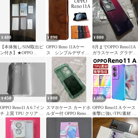
400
890
800
¥
¥
¥
【本体無し/SIM取出ピ
OPPO Reno 11Aケー
8月までOPPO Reno11A
ン付き】★OPPO
ス シンプルデザイン
ガラスケース グラデー
Reno11a 箱その他
ケース カバー BR
ション
450
800
880
¥
¥
¥
OPPO Reno11 A 6.7イン
スマホケース カードホ
OPPO Reno11 A ケース
チ 上質 TPU クリア ケ
ルダー付 OPPO Reno11
衝撃に強いTPU素材 グ
ース A008
A
ラデーションタイプ 衝
撃防止 人気 背面カバー
opporeno11a ソフト
TPU バンパー フレキシ