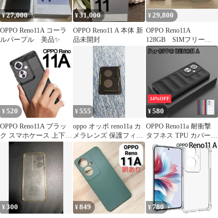
27,000
31,000
29,800
¥
¥
¥
OPPO Reno11A コーラ
OPPO Reno11 A 本体 新
OPPO Reno11A
ルパープル 美品✨
品未開封
128GB SIMフリー
コーラルパープル 美
品
14%OFF
520
555
580
¥
¥
¥
OPPO Reno11A ブラッ
oppo オッポ reno11a カ
OPPO Reno11a 耐衝撃
ク スマホケース 上下炭
メラレンズ 保護フィル
タフネス TPU カバー
素
ム 保護カバー
ケース
300
849
780
¥
¥
¥