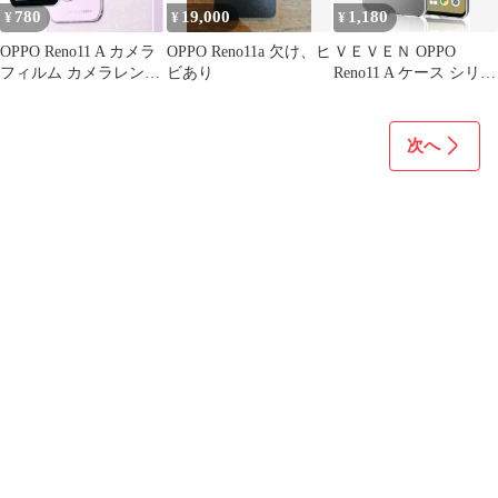
保護フィルム 光沢クリ
780
19,000
1,180
¥
¥
¥
ア 9H
OPPO Reno11 A カメラ
OPPO Reno11a 欠け、ヒ
ＶＥＶＥＮ OPPO
フィルム カメラレンズ
ビあり
Reno11 A ケース シリコ
保護 フィルム
ン 耐衝撃 滑り止め ス
マホケース 傷付き防止
超軽量 マット質感 指紋
次へ
防止 レンズ保護 ワイヤ
レス充電
CPH2603RENO11 F 5G
カバー 黒(VN-AVE-
0341)