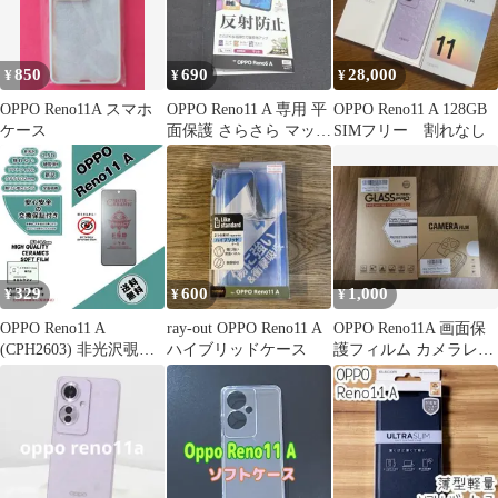
ブル 透明カバー オッポ
リノ 11a スマホケース
850
690
28,000
¥
¥
¥
OPPO Reno11A スマホ
OPPO Reno11 A 専用 平
OPPO Reno11 A 128GB
ケース
面保護 さらさら マット
SIMフリー 割れなし
反射防止
329
600
1,000
¥
¥
¥
OPPO Reno11 A
ray-out OPPO Reno11 A
OPPO Reno11A 画面保
(CPH2603) 非光沢覗き
ハイブリッドケース
護フィルム カメラレン
見防止フィルムb
ズ保護 セット