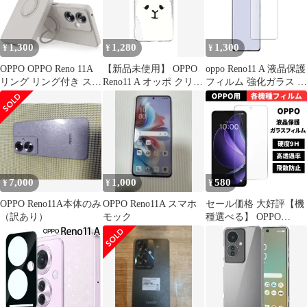
1,300
1,280
1,300
¥
¥
¥
OPPO OPPO Reno 11A
【新品未使用】 OPPO
oppo Reno11 A 液晶保護
リング リング付き スマ
Reno11 A オッポ クリア
フィルム 強化ガラス と
ホケース 携帯ストラッ
ハードケース (アルパ
同等の 高硬度9H ブル
プ スマホリング ケース
カ(ホワイト)) アルパカ
ーライトカット クリア
かわいい スマホ バンカ
カラフル 動物 アニマル
光沢タイプ 改訂版
ーリング A スマホカバ
cl-reno11a-31
ー For OPPO For Reno
11 A Reno11 カバー (オ
フホワイト)
7,000
1,000
580
¥
¥
¥
OPPO Reno11A本体のみ
OPPO Reno11A スマホ
セール価格 大好評【機
（訳あり）
モック
種選べる】 OPPO
Reno13A フィルム
OPPO A5 5G Reno11A
A3 5G A79 5G OPPO
Reno 9A フィルム
Reno7A フィルム ガラ
スフィルム オッポ リノ