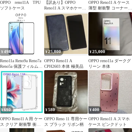
OPPO reno11A TPU
【訳あり】OPPO
OPPO Reno11 A ケース
ソフトケース
Reno11 A スマホケース
薄型 耐衝撃 コーナーガ
グリーン
ード ソフト ケース
498
25,800
25,000
¥
¥
¥
Reno11a Reno9a Reno7a
OPPO Reno11 A
OPPO reno11a ダークグ
Reno5a 保護フィルム
CPH2603 本体 極美品
リーン 本体
OPPO フィルム ２枚入
り ガラスフィルム 人気
強化ガラス 安い
690
580
400
¥
¥
¥
OPPO Reno11 A 用 ケー
OPPO Reno 11 専用ケー
OPPO Reno11 A スマホ
ス クリア 耐衝撃 衝撃
ス ブラック リボン柄
ケース ピンクドット
吸収 滑り止め