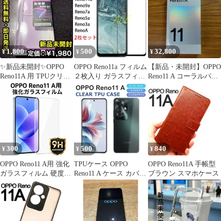
ピンク 赤 青 緑 紫 レザ
ップホール TPU 保護ケ
ー 革 送料無料 安い ス
ース スマホケース シリ
マホケース
コン 耐衝撃 バンパー
5G 送料無料
1,800
500
32,800
¥
¥
¥
✨新品未開封✨OPPO
OPPO Reno11a フィルム
【新品・未開封】OPPO
Reno11A 用 TPUクリア
２枚入り ガラスフィル
Reno11 A コーラルパー
ケース
ム 人気 強化ガラス
プル
300
500
840
¥
¥
¥
OPPO Reno11 A用 強化
TPUケース OPPO
OPPO Reno11A 手帳型
ガラスフィルム 硬度9H
Reno11 A ケース カバー
ブラウン スマホケース
保護フィルム 液晶画面
TPU スーパークリア 透
保護
明 OPPO Reno11A スマ
ホケース オッポ リノ
11a ソフト スマホカバ
ー Reno 11A A401OP