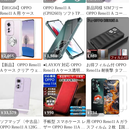
【081G04】OPPO
OPPO Reno11 A
新品同様 SIMフリー
Reno11 A 用 ケース
(CPH2603) ソフトTPU
OPPO Reno11 A コーラ
黒色ケースa
ルパープル スマホ
OPPO 即日発送 土日祝
発送OK
2,066
1,980
880
¥
¥
¥
【新品】 OPPO Reno11
●LAYJOY 対応 OPPO
お得フィルム付 OPPO
A ケース クリア ウェー
Reno11 A ケース透明ソ
Reno11a 耐衝撃 タフネ
ブ リング付き TPU波状
フトTPU
ス TPU カバー ケース
のバンパー 透明 スマホ
ケース かわいい うねう
ね オッポ Reno11 A ウ
ェーブ デザイン 可愛い
韓国 女性用 薄型 人気
おしゃれ 耐衝撃 ストラ
33,579
990
794
¥
¥
¥
ップホール付き 0
ソフマップ 〔中古品〕
手帳型 スマホケース レ
用 OPPO Reno11 A ガラ
OPPO Reno11 A 128GB
ザー OPPO Reno 11A レ
スフィルム ２枚 【国産