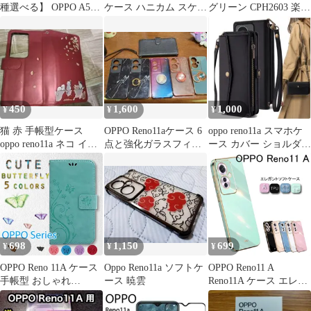
種選べる】 OPPO A5
ケース ハニカム スケル
グリーン CPH2603 楽天
5G Reno13 A Reno11 A
トン
SIMフリー
A3 5G A79 5G Reno9A
Reno7A ケース カバー
クリア 透明 オッポ リ
ノ ソフトTPU 衝撃吸収
450
1,600
1,000
¥
¥
¥
猫 赤 手帳型ケース
OPPO Reno11aケース 6
oppo reno11a スマホケ
oppo reno11a ネコ イチ
点と強化ガラスフィル
ース カバー ショルダー
ョウ スマホカバー
ム1枚 まとめ売り
手帳型
698
1,150
699
¥
¥
¥
OPPO Reno 11A ケース
Oppo Reno11a ソフトケ
OPPO Reno11 A
手帳型 おしゃれ
ース 暁雲
Reno11A ケース エレガ
Reno11A 蝶 花柄
ントソフトケース カバ
Reno9A Reno7A カバー
ー スマホカバー ストラ