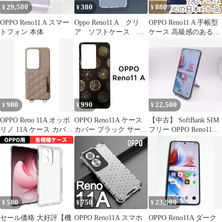
29,500
380
880
¥
¥
¥
OPPO Reno11 A スマー
Oppo Reno11 A クリ
OPPO Reno11 A 手帳型
トフォン 本体
ア ソフトケース
ケース 高級感のあるソ
TPU素材 シンプル
フトレザーカバー
カバー ⑦
980
990
22,500
¥
¥
¥
OPPO Reno 11A オッポ
OPPO Reno11A ケース
【中古】 SoftBank SIM
リノ 11A ケース カバー
カバー ブラック サーク
フリー OPPO Reno11A
おしゃれ 可愛い 1. ナ
ル柄
A401OP 128GB ダーク
チュラルブラウン ベー
グリーン #2580
ジュ
580
750
23,980
¥
¥
¥
セール価格 大好評【機
OPPO Reno11A スマホ
OPPO Reno11A ダーク