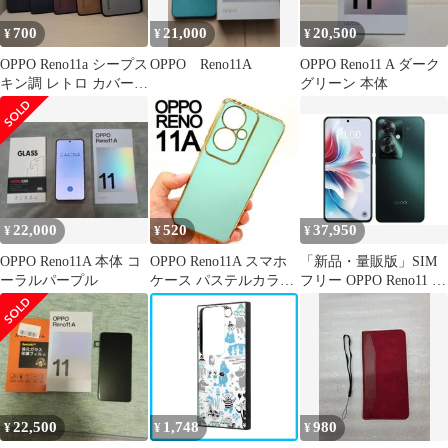
700
21,000
20,500
¥
¥
¥
OPPO Reno11a シープス
OPPO Reno11A
OPPO Reno11 A ダーク
キン調 レトロ カバー
グリーン 本体
ケース
22,000
520
37,950
¥
¥
¥
OPPO Reno11A 本体 コ
OPPO Reno11A スマホ
「新品・量販版」SIM
ーラルパープル
ケース パステルカラ
フリー OPPO Reno11 A
ー ミントグリーン
[ダークグリーン]
CPH2603 8GB/128GB 本
体
22,500
1,748
980
¥
¥
¥