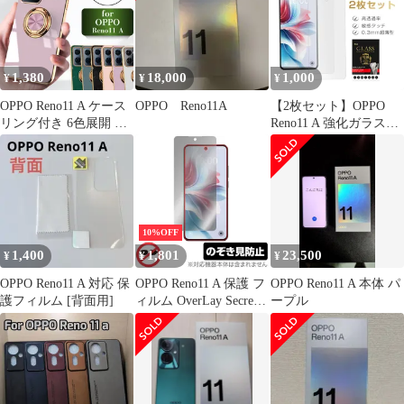
カラーケース シンプル
バックカバー バックケ
ース スマホカバー スマ
ホケース 光沢 つや ス
1,380
18,000
1,000
¥
¥
¥
マホリング 人気 かわい
い おしゃれ お
OPPO Reno11 A ケース
OPPO Reno11A
【2枚セット】OPPO
リング付き 6色展開 オ
Reno11 A 強化ガラスフ
ッポreno11a スマホカバ
ィルム オッポスマホ 液
ー 携帯ケース スタンド
晶画面保護ガラスシー
機能 指掛け 360度回転
ル スクリーン保護シー
ストラップホール 軽量
ト クリア仕様 高透過率
設計 保護ケース 携帯カ
0.3mm 超薄型 高感度タ
バー シンプル oppo
ッチ 表面硬度10H 耐衝
10%OFF
reno11a スマホケース
撃 キズ防止 割れにくい
1,400
1,801
23,500
¥
¥
¥
耐衝撃TPU素材
飛散防止 疎油 撥水 指
紋軽減
OPPO Reno11 A 対応 保
OPPO Reno11 A 保護 フ
OPPO Reno11 A 本体 パ
護フィルム [背面用]
ィルム OverLay Secret
ープル
for オッポ スマホ リノ
液晶保護 プライバシー
フィルター 覗き見防止