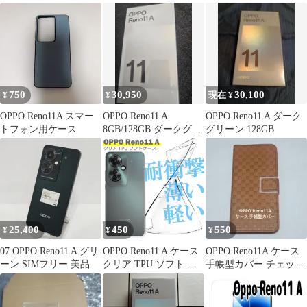
素
ス TPU素材 シンプ
ル
750
30,950
30,100
¥
¥
現在 ¥
OPPO Reno11A スマー
OPPO Reno11 A
OPPO Reno11 A ダーク
トフォン用ケース
8GB/128GB ダークグリ
グリーン 128GB
ーン
25,400
450
550
¥
¥
¥
07 OPPO Reno11 A グリ
OPPO Reno11 A ケース
OPPO Reno11A ケース
ーン SIMフリー 美品
クリア TPU ソフト カ
手帳型カバー チェック
バー シンプル スマホ
キャメルブラウン
衝撃吸収 透明 クリア
シリコン 耐衝撃 保護