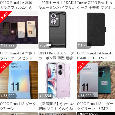
OPPO Reno11 A 本体
【特価セール】/ KAKU
Torske OPPO Reno11 A
ガラスフィルム付き
A/ムーミン/ハイブリッ
ケース 手帳型 マグネッ
ドケース パターン_2
ト開閉 カード収納 スタ
Reno11 OPPO IQ-
ンド レッド CPH2603
AOPR11AK3TB/MT014
イングレム
22,222
1,480
1,798
¥
¥
¥
OPPO Reno11 A 本体 +
OPPO Reno11 A ケース
OPPO Reno11 A Reno11
ラバーケースセット
カーボン調 薄型 耐衝撃
F A401OP CPH2603 ケ
ソフト ケース
ース カバー 手帳型 レ
【Color】ブラック
ザー調 Reno11 Aケース
Reno11 Aカバー Reno11
Fケース Reno11 Fカバ
ー "q-3m-7
23,000
1,554
23,000
¥
¥
¥
OPPO Reno 11A ダーク
【新着商品】かわいい
OPPO Reno 11A ダー
グリーン
韓国 ソフト うねうね
クグリーン SIMフリ
超軽量 波型 耐衝撃 指
ー