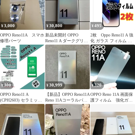
3,000
30,800
495
¥
¥
¥
OPPO Reno11A スマホ
新品未開封 OPPO
2枚 Oppo Reno11 A 強
修理パーツ
Reno11 A ダークグリー
化 ガラス フィルム 画
ン 本体
面 液晶保護
300
30,999
320
¥
¥
¥
OPPO Reno11 A
【新品】OPPO Reno11A
OPPO Reno 11A 画面保
(CPH2603) セラミック
Reno 11Aコーラルパー
護フィルム 強化ガラ
フィルムb
プル 本体
ス加工