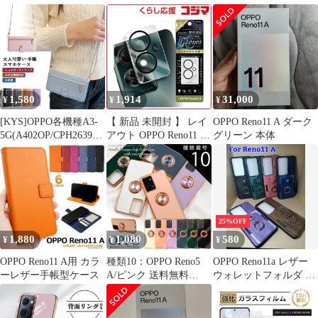
コーラルパープル
ッド カバー CPP
AGC旭硝子素材】 用
CPH2603 SIMフリー
OPPO RENO 11A 強化
【348】
ガラス フィルム 硬度
9H 用 OPPO Reno11 A
保護フィルム 耐衝撃 用
OPPO RENO 11A 液晶
ガラス フィルム 全面保
1,580
1,914
31,000
¥
¥
¥
[KYS]OPPO各機種A3-
【 新品 未開封 】 レイ
OPPO Reno11 A ダーク
5G(A402OP/CPH2639)
アウト OPPO Reno11 A
グリーン 本体
Reno13A Reno11A ポ
Like standard カメラ ガ
ケット付 ショルダー付
ラスフィルム 10H eyes/
ファスナー式 ストラッ
クリア
プ付きスマホケース 仕
RTOPR11AFGCAC 未使
事用 人気 ベルト
用 送料無料
25%OFF
1,880
1,080
580
¥
¥
¥
OPPO Reno11 A用 カラ
種類10：OPPO Reno5
OPPO Reno11a レザー
ーレザー手帳型ケース
A/ピンク 送料無料
ウォレットフォルダ カ
OPPO シリーズ リング
バー ケース
付き オッポ リノ メタ
リックバンパー ソフト