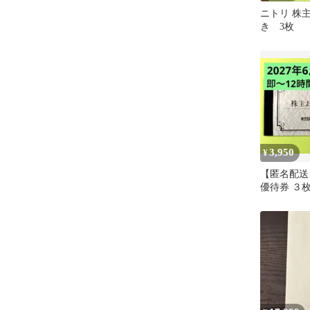
ニトリ 株主
き 3枚
3,950
¥
【匿名配送
優待券 ３