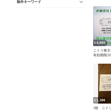
除外キーワード
4,000
¥
ニトリ株
有効期限20
まで
1,380
¥
1枚 ニト