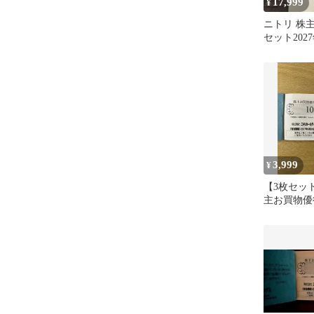
17,999
¥
ニトリ 株主
セット202
で
3,999
¥
【3枚セッ
主お買物優待