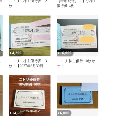
券
ニトリ 株主優待券 2
【匿名配送】ニトリ株主
枚
優待券 4枚
4,200
16,000
¥
¥
主
ニトリ 株主優待券 3
ニトリ 株主優待 10枚セ
枚 【2027年6月30日
ット
迄】
14,500
6,000
¥
¥