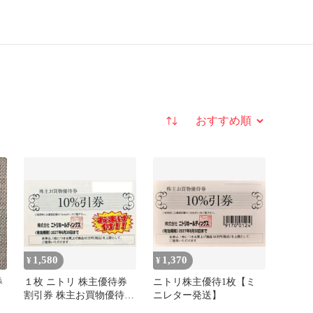
並び替え
1,580
1,370
¥
¥
券
１枚 ニトリ 株主優待券
ニトリ株主優待1枚【ミ
割引券 株主お買物優待券
ニレター発送】
10%引券 おまけ付