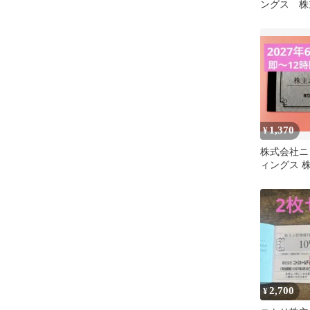
ングス 株
1,370
¥
株式会社ニ
ィングス 
券 1枚
2,700
¥