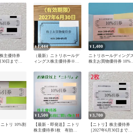
1,444
1,400
¥
¥
株主優待券
（最新）ニトリホールデ
ニトリホールディング
月30日まで］1
ィングス株主優待券※期
株主お買物優待券 10%
限2027年6月30日
券
1,500
3,700
¥
¥
ニトリ 10%割
【最新・即発送】ニトリ
【ニトリ】株主優待券
株主優待券1枚 有効期
［2027年6月30日まで］