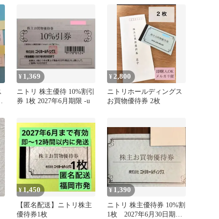
1,369
2,800
¥
¥
ス
ニトリ 株主優待 10%割引
ニトリホールディングス
引
券 1枚 2027年6月期限 -u
お買物優待券 2枚
1,450
1,390
¥
¥
【匿名配送】ニトリ株主
ニトリ 株主優待券 10%割
2
優待券1枚
1枚 2027年6月30日期限