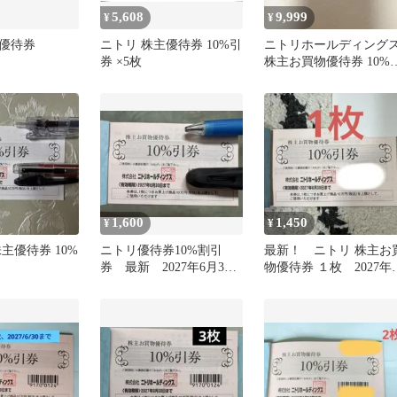
5,608
9,999
¥
¥
優待券
ニトリ 株主優待券 10%引
ニトリホールディング
券 ×5枚
株主お買物優待券 10%
引券
1,600
1,450
¥
¥
主優待券 10%
ニトリ優待券10%割引
最新！ ニトリ 株主お
券 最新 2027年6月30
物優待券 １枚 2027年
日迄10万円の買い物で1
月30日まで
万割引