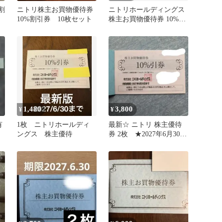
割
ニトリ株主お買物優待券
ニトリホールディングス
10%割引券 10枚セット
株主お買物優待券 10%割
引券 5枚
1,480
3,800
¥
¥
有
1枚 ニトリホールディ
最新☆ ニトリ 株主優待
ま
ングス 株主優待
券 2枚 ★2027年6月30日
まで