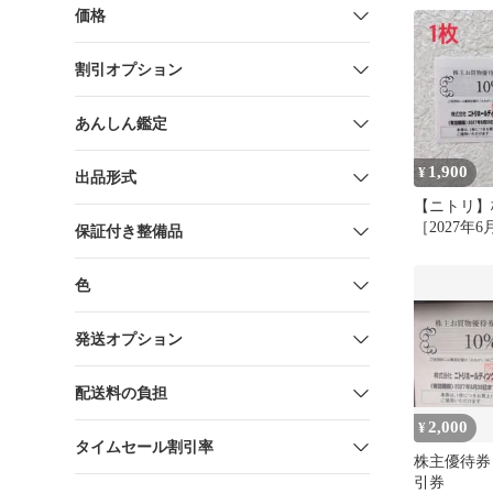
価格
割引オプション
あんしん鑑定
1,900
¥
出品形式
【ニトリ】
［2027年6
保証付き整備品
枚 最新版
色
発送オプション
配送料の負担
2,000
¥
タイムセール割引率
株主優待券 
引券