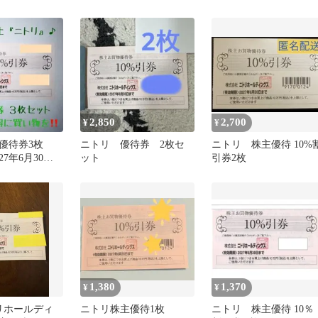
限2027年6月30日まで
枚 最新版
2,850
2,700
¥
¥
主優待券3枚
ニトリ 優待券 2枚セ
ニトリ 株主優待 10%
27年6月30日
ット
引券2枚
1,380
1,370
¥
¥
リホールディ
ニトリ株主優待1枚
ニトリ 株主優待 10％