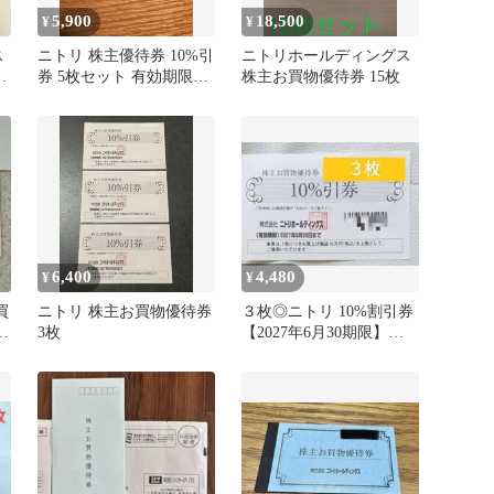
5,900
18,500
¥
¥
ス
ニトリ 株主優待券 10%引
ニトリホールディングス
割
券 5枚セット 有効期限
株主お買物優待券 15枚
2027年6月30日
6,400
4,480
¥
¥
買
ニトリ 株主お買物優待券
３枚◎ニトリ 10%割引券
6
3枚
【2027年6月30期限】お
買物優待券