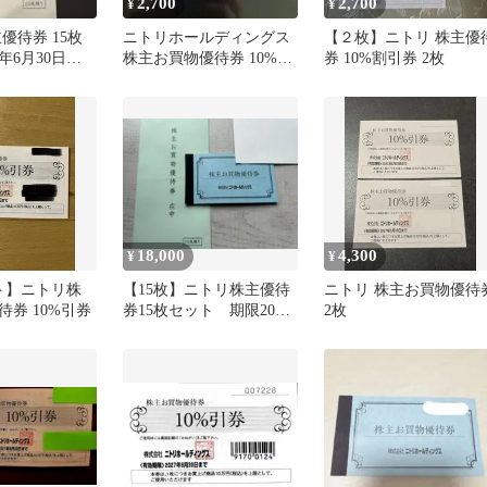
2,700
2,700
¥
¥
優待券 15枚
ニトリホールディングス
【２枚】ニトリ 株主優
7年6月30日ま
株主お買物優待券 10%引
券 10%割引券 2枚
券 2枚
18,000
4,300
¥
¥
ト】ニトリ株
【15枚】ニトリ株主優待
ニトリ 株主お買物優待
券 10%引券
券15枚セット 期限2027
2枚
年6月