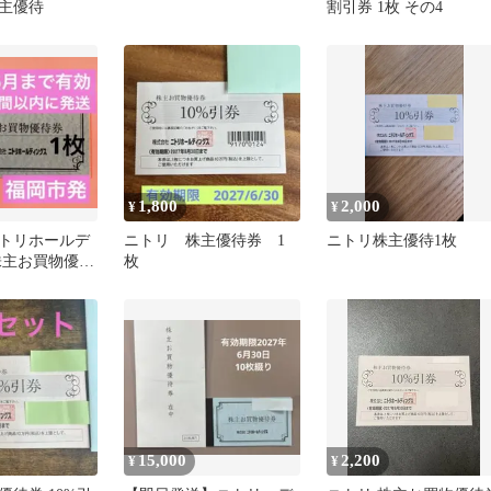
主優待
割引券 1枚 その4
1,800
2,000
¥
¥
トリホールデ
ニトリ 株主優待券 1
ニトリ株主優待1枚
株主お買物優待
枚
15,000
2,200
¥
¥