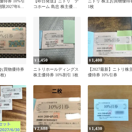
待券 10%引
【即日発送】ニトリ デ
ニトリ 株主お買物優待
限2027年6月
コホーム 島忠 株主優待
1枚
券 10枚 2026.06.30
1,450
1,400
¥
¥
お買物優待券
ニトリホールディングス
【2027最新】ニトリ株
枚)
株主優待券 10%割引 1枚
優待券 10%引券
2,688
1,430
¥
¥