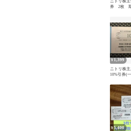
ニトリ株主優
券 2枚 期
まで
1,399
¥
ニトリ株主
10%引券(一
5,400
¥