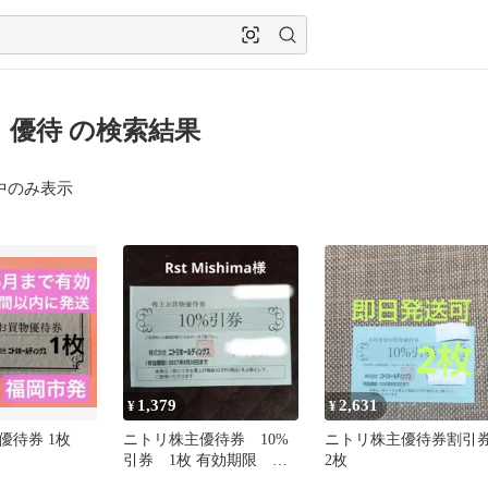
 優待 の検索結果
中のみ表示
1,379
2,631
¥
¥
優待券 1枚
ニトリ株主優待券 10%
ニトリ株主優待券割引
引券 1枚 有効期限
2枚
2027.6.30