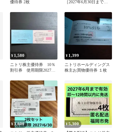
優待券 2枚
［2027年6月30日まで］2
枚 最新版
1,580
1,399
¥
¥
ニトリ株主優待券 10％
ニトリホールディングス
割引券 使用期限2027年
株主お買物優待券 １枚
6月30日 1枚 上限10万
円
3,600
5,300
¥
¥