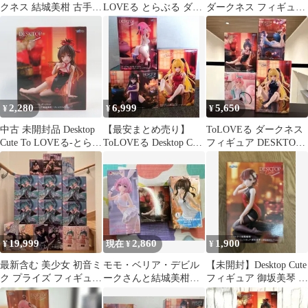
クネス 結城美柑 古手川
LOVEる とらぶる ダー
ダークネス フィギュア
唯 モモ ララ フィギュ
クネス フィギュア 6点
9点セット まとめ売り
ア
セット
2,280
6,999
5,650
¥
¥
¥
中古 未開封品 Desktop
【最安まとめ売り】
ToLOVEる ダークネス
Cute To LOVEる-とらぶ
ToLOVEる Desktop Cute
フィギュア DESKTOP
る-ダークネス 結城美
チャイナドレス 3個
Cute 4種
柑 チャイナドレスver.
TAITO/タイトー フィギ
ュア pr01530
19,999
2,860
1,900
¥
現在 ¥
¥
最新含む 美少女 初音ミ
モモ・ベリア・デビル
【未開封】Desktop Cute
ク プライズ フィギュア
ークさんと結城美柑さ
フィギュア 御坂美琴 チ
まとめ売り15点
んセット
ャイナドレスver.