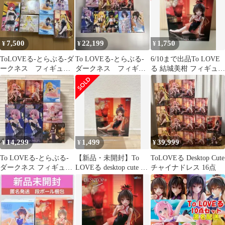
7,500
22,199
1,750
¥
¥
¥
ToLOVEる-とらぶる-ダ
To LOVEる-とらぶる-
6/10まで出品To LOVE
ークネス フィギュア
ダークネス フィギュ
る 結城美柑 フィギュア
７体セット
ア 13体セット
チャイナドレスver.
14,299
1,499
39,999
¥
¥
¥
To LOVEる-とらぶる-
【新品・未開封】To
ToLOVEる Desktop Cute
ダークネス フィギュア
LOVEる desktop cute 結
チャイナドレス 16点
7体セット
城美柑 チャイナ