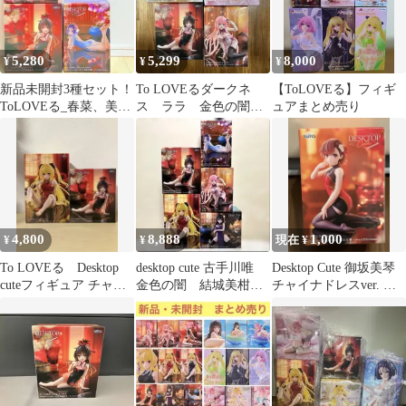
5,280
5,299
8,000
¥
¥
¥
新品未開封3種セット！
To LOVEるダークネ
【ToLOVEる】フィギ
ToLOVEる_春菜、美
ス ララ 金色の闇
ュアまとめ売り
柑、ナナ_フィギュア
結城美柑 フィギュ
_03
ア セット
4,800
8,888
1,000
¥
¥
現在 ¥
To LOVEる Desktop
desktop cute 古手川唯
Desktop Cute 御坂美琴
cuteフィギュア チャイ
金色の闇 結城美柑
チャイナドレスver. フ
ナドレス セット
ララ 西連寺春菜 5個
ィギュア