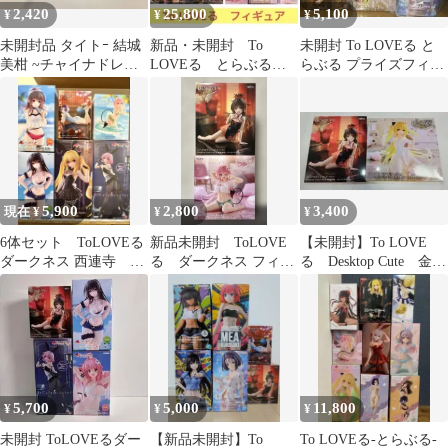
2,420
25,800
5,100
¥
¥
¥
未開封品 タイトｰ 結城
新品・未開封 To
未開封 To LOVEる と
美柑 ~チャイナドレス
LOVEる とらぶる・
らぶる プライズフィギ
ver.~ (服:ブラック×オレ
ダークネス フィギュ
ュア 5点セット
ンジ) Desktop Cute フィ
ア 18点セット
ギュア To LOVEる-と
らぶる-ダｰクネス
5,900
2,800
3,400
現在 ¥
¥
¥
6体セット ToLOVEる
新品未開封 ToLOVE
【未開封】To LOVE
ダークネス 西連寺 古
る ダークネス フィギ
る Desktop Cute 金色
手川唯 結城美柑 モ
ュア 2体セット 匿名配
の闇 結城美柑
モ 金色の闇
送
5,700
5,000
11,800
¥
¥
¥
未開封 ToLOVEるダー
【新品未開封】To
To LOVEる-とらぶる-