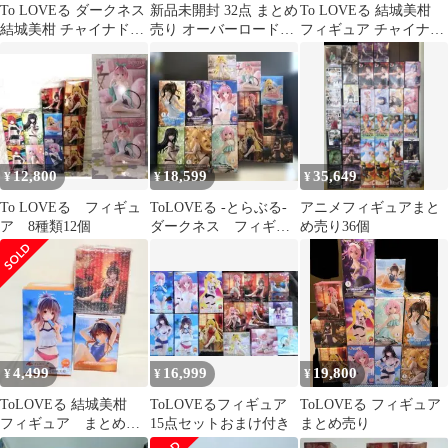
To LOVEる ダークネス
新品未開封 32点 まとめ
To LOVEる 結城美柑
結城美柑 チャイナドレ
売り オーバーロード
フィギュア チャイナド
スver.フィギュア
ToLOVEる 美少女 ぬー
レスver.
すと
12,800
18,599
35,649
¥
¥
¥
To LOVEる フィギュ
ToLOVEる -とらぶる-
アニメフィギュアまと
ア 8種類12個
ダークネス フィギュ
め売り36個
ア 13体セットまとめ売
り
4,499
16,999
19,800
¥
¥
¥
ToLOVEる 結城美柑
ToLOVEるフィギュア
ToLOVEる フィギュア
フィギュア まとめ 3
15点セットおまけ付き
まとめ売り
体セット ②