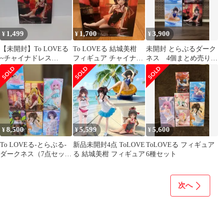
TAITO デスクトップキ
ュート プライズ アニメ
グッズ B-27-5
1,499
1,700
3,900
¥
¥
¥
【未開封】To LOVEる
To LOVEる 結城美柑
未開封 とらぶるダーク
~チャイナドレス
フィギュア チャイナド
ネス 4個まとめ売り
ver.~【結城美柑】
レスver.
ヤミ ナナ 美柑
8,500
5,599
5,600
¥
¥
¥
To LOVEる-とらぶる-
新品未開封4点 ToLOVE
ToLOVEる フィギュア
ダークネス（7点セッ
る 結城美柑 フィギュア
6種セット
ト）
次へ