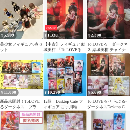
Cute フィギュア 結城美
柑 ～チャイナドレス
柑〜チャイナドレス
ver.～【未開封】
ver.〜 プライズ
(451947500) タイトー
5%OFF
5,999
1,330
2,300
¥
¥
¥
美少女フィギュア6点セ
【中古】フィギュア 結
To LOVEる ダークネ
ット
城美柑 「To LOVEる-
ス 結城美柑 チャイナド
とらぶる-ダークネス」
レスver.
Desktop Cute フィギュ
ア 結城美柑～チャイナ
ドレスver.～
11,000
10,290
5,699
¥
¥
¥
新品未開封！ToLOVE
12個 Desktop Cute フ
To LOVEる-とらぶる-
るダークネス プライ
ィギュア 古手川唯 フ
ダークネスDesktop Cute
ズフィギュア７個セッ
ィギュア まとめ売り
フィギュア
ト！