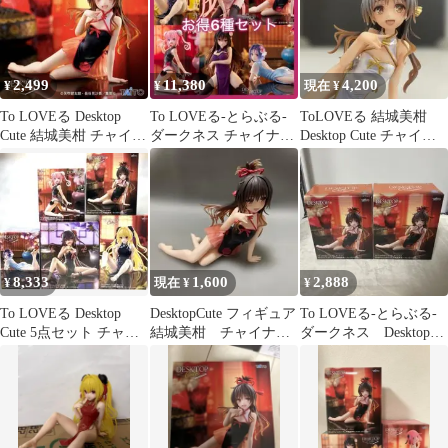
2,499
11,380
4,200
¥
¥
現在 ¥
To LOVEる Desktop
To LOVEる-とらぶる-
ToLOVEる 結城美柑
Cute 結城美柑 チャイナ
ダークネス チャイナド
Desktop Cute チャイナ
ドレスver.
レス フィギュア 6種セ
ドレス リペイント
ット
8,333
1,600
2,888
¥
現在 ¥
¥
To LOVEる Desktop
DesktopCute フィギュア
To LOVEる-とらぶる-
Cute 5点セット チャイ
結城美柑 チャイナド
ダークネス Desktop
ナドレスver.
レスver.
Cute 美柑 2個