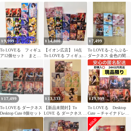
ドレスver.
3点セット
ギュア ５点セット
結城
9,999
14,800
7,499
¥
¥
¥
To LOVEる フィギュ
【イオン広店】 14点
To LOVEる-とらぶる-
ア12個セット まとめ
To LOVEる フィギュア
ダークネス 金色の闇・
売り
まとめ売り Desktop
ララ・モモ・ナナ・美
Cute G&G Bicute など
柑・春菜
【720】
17,499
13,333
19,999
¥
¥
¥
To LOVEる ダークネス
【新品未開封】To
To LOVEる Desktop
Desktop Cute 8個セット
LOVE る ダークネス フ
Cute ～チャイナドレス
ィギュア 10体まとめ売
ver.～ 全８種
り