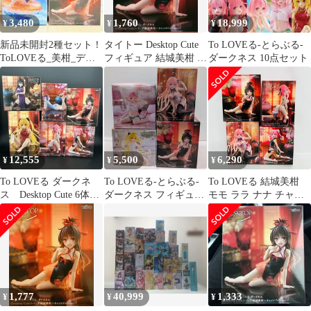
3,480
1,760
18,999
¥
¥
¥
新品未開封2種セット！
タイトー Desktop Cute
To LOVEる-とらぶる-
ToLOVEる_美柑_デス
フィギュア 結城美柑 ～
ダークネス 10点セット
クトップキュート、浮
チャイナドレスVer～
き輪_05
12,555
5,500
6,290
¥
¥
¥
To LOVEる ダークネ
To LOVEる-とらぶる-
To LOVEる 結城美柑
ス Desktop Cute 6体セ
ダークネス フィギュア
モモ ララ ナナ チャイ
ット
4点 セット
ナドレス ver. プライズ
フィギュア 4個まとめ
セット / とらぶる ダー
クネス Desktop Cute
TAITO タイトー
1,777
40,999
1,333
¥
¥
¥