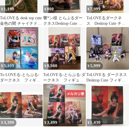
1,199
800
7,999
¥
¥
¥
ToLOVEる desk top cute
響*ン様 とらぶるダー
ToLOVEるダークネ
金色の闇 チャイナドレ
クネスDesktop Cute 結
ス Desktop Cute チャ
ス フィギュア
城美柑チャイナドレス
イナドレスver まとめ
ve
5,399
8,980
5,999
¥
¥
¥
To LOVEる-とらぶる-
ToLOVEる-とらぶる-ダ
ToLOVEる ダークネス
ダークネス フィギュ
ークネス フィギュ
Desktop Cute フィギュ
ア モモ 西連寺春
ア 5体セット
ア 5個セット
菜 美柑 ララ
3,399
3,499
1,430
¥
¥
¥