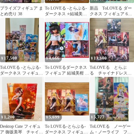
プライズフィギュア ま
To LOVEる -とらぶる-
新品 ToLOVEる ダー
とめ売り 38
ダークネス ⭐️結城美柑
クネス フィギュア 6点
⭐️ララ⭐️YAMI
セット
17,500
4,666
13,600
¥
¥
¥
ToLOVEる -とらぶる-
To LOVEるダークネス
ToLOVEる とらぶ
ダークネス フィギュア
フィギュア 結城美柑 西
る チャイナドレス
セット（16体セット）
連寺春菜 ネメシス まと
フィギュア デスクト
め
ップキュート
1,200
5,699
5,777
¥
¥
¥
Desktop Cute フィギュ
To LOVEる-とらぶる-
ToLOVEる ノーゲー
ア 御坂美琴 チャイナ
ダークネス フィギュア
ム・ノーライフ フィ