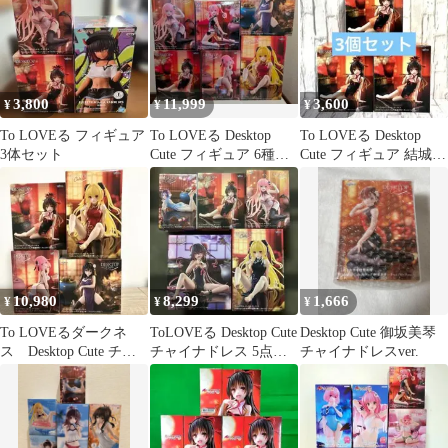
3,800
11,999
3,600
¥
¥
¥
To LOVEる フィギュア
To LOVEる Desktop
To LOVEる Desktop
3体セット
Cute フィギュア 6種セ
Cute フィギュア 結城美
ット
柑 チャイナドレス
10,980
8,299
1,666
¥
¥
¥
To LOVEるダークネ
ToLOVEる Desktop Cute
Desktop Cute 御坂美琴
ス Desktop Cute チャ
チャイナドレス 5点セ
チャイナドレスver.
イナドレス 4体セット
ット