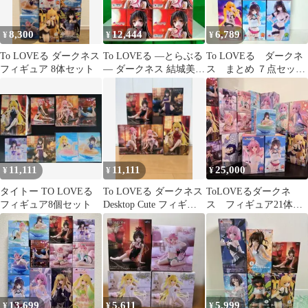
8,300
12,444
6,789
¥
¥
¥
To LOVEる ダークネス
To LOVEる ―とらぶる
To LOVEる ダークネ
フィギュア 8体セット
― ダークネス 結城美
ス まとめ ７点セッ
柑 フィギュア 10点
ト。
セット
11,111
11,111
25,000
¥
¥
¥
タイトー TO LOVEる
To LOVEる ダークネス
ToLOVEるダークネ
フィギュア8個セット
Desktop Cute フィギュ
ス フィギュア21体セ
ア 5点まとめ
ット
13,699
5,611
5,999
¥
¥
¥