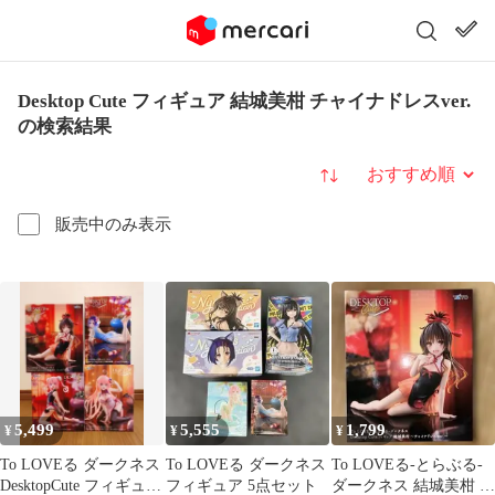
Desktop Cute フィギュア 結城美柑 チャイナドレスver.
の検索結果
並び替え
販売中のみ表示
5,499
5,555
1,799
¥
¥
¥
To LOVEる ダークネス
To LOVEる ダークネス
To LOVEる-とらぶる-
DesktopCute フィギュア
フィギュア 5点セット
ダークネス 結城美柑 チ