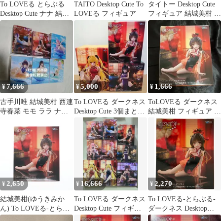
To LOVEる とらぶる
TAITO Desktop Cute To
タイトー Desktop Cute
Desktop Cute ナナ 結城
LOVEる フィギュア
フィギュア 結城美柑 チ
美柑 2点セット
ャイナドレスVer
7,666
5,000
1,666
¥
¥
¥
古手川唯 結城美柑 西連
To LOVEる ダークネス
ToLOVEる ダークネス
寺春菜 モモ ララ ナナ
Desktop Cute 3個まとめ
結城美柑 フィギュア チ
フィギュア Desktop
売り
ャイナドレス
2,650
16,666
2,270
¥
¥
¥
結城美柑(ゆうきみか
To LOVEる ダークネス
To LOVEる-とらぶる-
ん) To LOVEる-とらぶ
Desktop Cute フィギュ
ダークネス Desktop
る-ダークネス Desktop
ア 全9種セット
Cute フィギュア 結城美