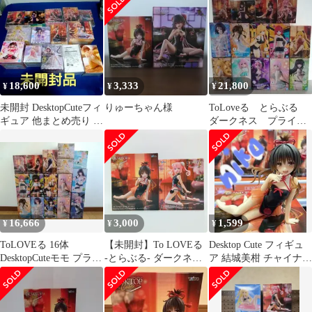
18,600
3,333
21,800
¥
¥
¥
未開封 DesktopCuteフィ
りゅーちゃん様
ToLoveる とらぶる
ギュア 他まとめ売り 14
ダークネス プライズ
点
フィギュアまとめ売
り 14
16,666
3,000
1,599
¥
¥
¥
ToLOVEる 16体
【未開封】To LOVEる
Desktop Cute フィギュ
DesktopCuteモモ プライ
-とらぶる- ダークネス
ア 結城美柑 チャイナド
ズフィギュアまとめ売
Desktop Cute フィギュ
レスver.
り
ア ナナ 結城美柑 チャ
イナドレスver. 2体セッ
ト まとめ売り タイトー