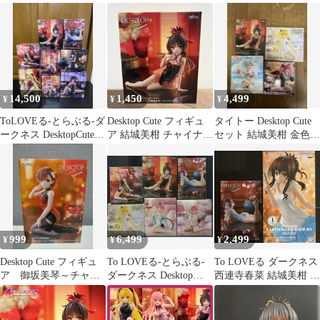
4点まとめ売り
ャイナドレスver.
14,500
1,450
4,499
¥
¥
¥
ToLOVEる-とらぶる-ダ
Desktop Cute フィギュ
タイトー Desktop Cute
ークネス DesktopCuteフ
ア 結城美柑 チャイナド
セット 結城美柑 金色の
ィギュア8種セット
レスver 外箱なし
闇 宇崎花 喜多川海夢
999
6,499
2,499
¥
¥
¥
Desktop Cute フィギュ
To LOVEる-とらぶる-
To LOVEる ダークネス
ア 御坂美琴～チャイ
ダークネス Desktop
西連寺春菜 結城美柑 フ
ナドレスver.～
Cute 6体セット
ィギュア 2種セット