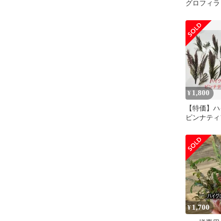
グロフィラ
ィダ✖︎セラ
1,800
¥
【特価】ハ
ピンナティ
1,700
¥