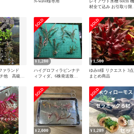
N-wave様専用
レイアウト水槽 60cm 
材全て込み お引取り限
水草 熱帯魚 アクアリウ
ム
1,280
1,500
¥
¥
セファランド
ハイグロフィラピンナテ
ゆみtt様 リクエスト 3点
チ他 高級陰
ィフィダ。6株発送致し
まとめ商品
 溶岩石シート
ます。無農薬水中葉管理
しております。
2,000
1,289
¥
¥