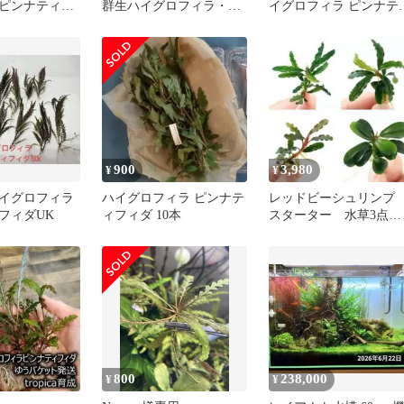
ピンナティフ
群生ハイグロフィラ・ピ
イグロフィラ ピンナテ
ミックろ材✖︎2
ンナティフィダ レイア
フィダ ロゼウス 無農薬 
ウト石
カップ サンプル画像
900
3,980
¥
¥
イグロフィラ
ハイグロフィラ ピンナテ
レッドビーシュリン
フィダUK
ィフィダ 10本
スターター 水草3点セ
ット＋おまかせブセ
800
238,000
¥
¥