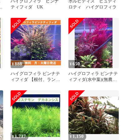
機
ハイグロフィラ ピンナ
ボルビティス ヒュディ
定
ティフィダ UK
ロティ ハイグロフィラ
888
650
¥
¥
ハイグロフィラ ピンナテ
ハイグロフィラ ピンナテ
ィフィダ 【根付、ランナ
ィフィダ(水中葉)(無農薬)
ー株多数】
5本−7本
1,737
1,150
¥
¥