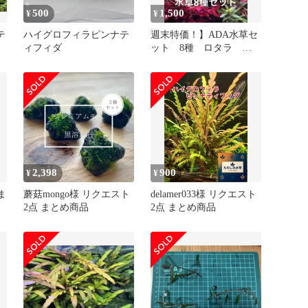
500
1,500
¥
¥
テ
ハイグロフィラピンナテ
週末特価！】ADA水草セ
ィフィダ
ット 8種 ロタラ メ
水
ルカリ便
2,398
900
¥
¥
ま
蘑菇mongo様 リクエスト
delamer033様 リクエスト
2点 まとめ商品
2点 まとめ商品