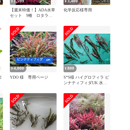
1,599
3,400
¥
¥
【週末特価！】ADA水草
化学反応様専用
セット 9種 ロタラ
メルカリ便
4,000
800
¥
¥
2
YDO 様 専用ページ
S*S様 ハイグロフィラ ピ
ンナティフィダUK 水中
葉