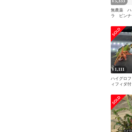
5,333
¥
無農薬 ハ
ラ ピン
活着 流木
とめ売り
1,111
¥
ハイグロフ
ィフィダ付
個セット