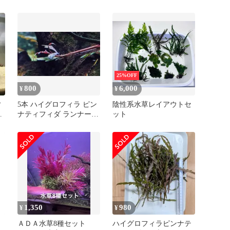
ヘ
(10株) 小サイズ
(1個)
25%OFF
800
6,000
¥
¥
ィ
5本 ハイグロフィラ ピン
陰性系水草レイアウトセ
ィ
ナティフィダ ランナー株
ット
水中葉 匿名・追跡・補
償あり
1,350
980
¥
¥
ＡＤＡ水草8種セット
ハイグロフィラピンナテ