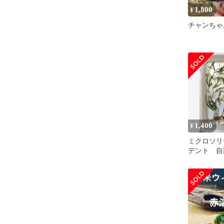
1,800
¥
チャンちゃ
1,400
¥
ミクロソリ
デント 自
け付き