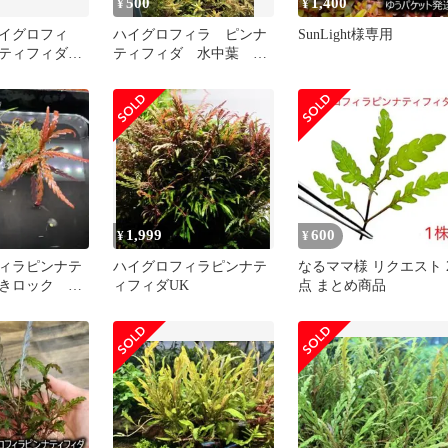
500
1,400
¥
¥
イグロフィ
ハイグロフィラ ピンナ
SunLight様専用
ナティフィダ
ティフィダ 水中葉 無
 溶岩石 ま
農薬
1,999
600
¥
¥
ィラピンナテ
ハイグロフィラピンナテ
なるママ様 リクエスト 
きロック ２
ィフィダUK
点 まとめ商品