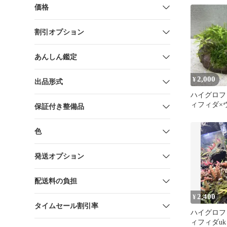
価格
割引オプション
あんしん鑑定
2,000
¥
出品形式
ハイグロフ
ィフィダ×
保証付き整備品
色
発送オプション
配送料の負担
2,400
¥
タイムセール割引率
ハイグロフ
ィフィダuk