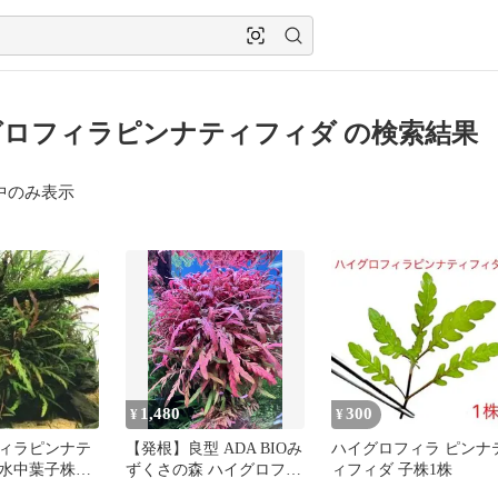
ロフィラピンナティフィダ の検索結果
中のみ表示
1,480
300
¥
¥
ィラピンナテ
【発根】良型 ADA BIOみ
ハイグロフィラ ピンナ
水中葉子株2
ずくさの森 ハイグロフィ
ィフィダ 子株1株
ラ ピンナティフィダ 5株