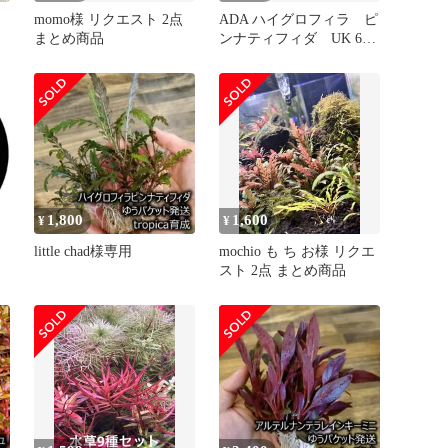
momo様 リクエスト 2点
ADA ハイグロフィラ ピ
まとめ商品
ンナティフィダ UK 6
本 水中葉 無農薬(緑)
1,800
1,600
¥
¥
little chad様専用
mochio も ち お様 リクエ
スト 2点 まとめ商品