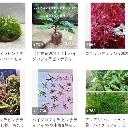
799
666
¥
¥
ィラピンナテ
【存在感抜群！！】ハイ
ロタラレディッシュ20
ウィローモス
グロフィラピンナティフ
ィダ✖︎セラミックろ材✖︎1
1,750
788
¥
¥
ィラピンナテ
ハイグロフィラ ピンナテ
アクアリウム 半水上
 10株 ちむ様
ィフィダ(水中葉)(無農薬)
葉 ハイグロフィラ ピ