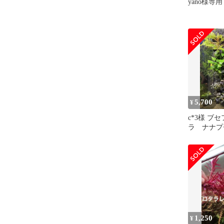
yano様専用
5,700
¥
c*3様 ブ
ラ ナナプ
性水草付き
【スネール
1,250
¥