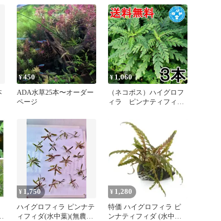
450
1,060
¥
¥
本
ADA水草25本〜オーダー
（ネコポス）ハイグロフ
ページ
ィラ ピンナティフィダ
（水上葉）（無農薬）
（３本）（４３４４９
７）
1,750
1,280
¥
¥
ハイグロフィラ ピンナテ
特価 ハイグロフィラ ピ
ン
ィフィダ(水中葉)(無農薬)
ンナティフィダ (水中葉)