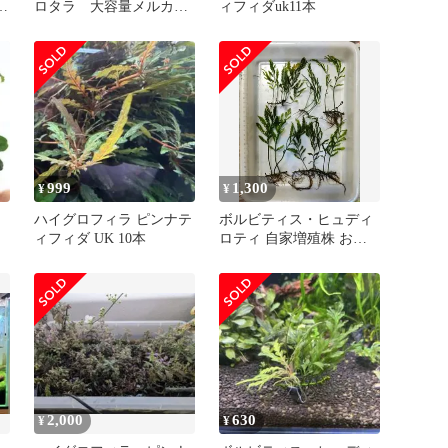
ィ
ロタラ 大容量メルカリ
ィフィダuk11本
1
便
999
1,300
¥
¥
プ
ハイグロフィラ ピンナテ
ボルビティス・ヒュディ
ィフィダ UK 10本
ロティ 自家増殖株 おま
け付き
2,000
630
¥
¥