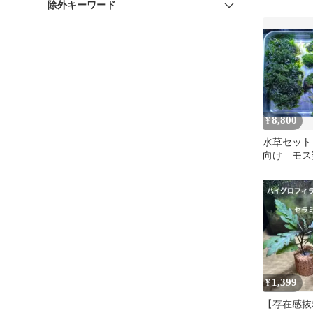
除外キーワード
専用出品
8,800
¥
水草セット
向け モス
ウム 活着
1,399
¥
【存在感抜