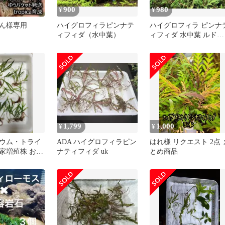
900
980
¥
¥
ん様専用
ハイグロフィラピンナテ
ハイグロフィラ ピンナ
ィフィダ（水中葉）
ィフィダ 水中葉 ルドウ
ィジアスーパーレッド
上葉セット
1,799
1,000
¥
¥
ウム・トライ
ADA ハイグロフィラピン
はれ様 リクエスト 2点 
家増殖株 おま
ナティフィダ uk
とめ商品