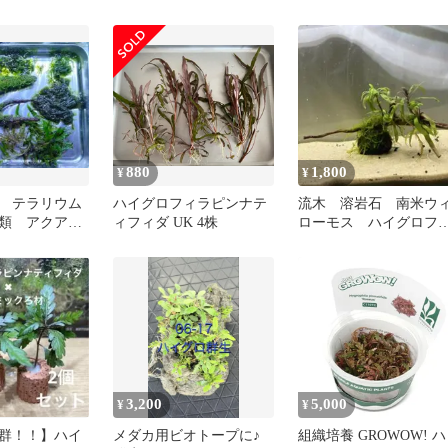
(10株) 小サイズ
ナティフィダ ショート
アーグラス
880
1,800
¥
¥
 テラリウム
ハイグロフィラピンナテ
流木 溶岩石 南米ウ
類 アクアリ
ィフィダ UK 4株
ローモス ハイグロフ
水草
ラ ピンナティフィダ
3,200
5,000
¥
¥
群！！】ハイ
メダカ用ビオトープに♪
組織培養 GROWOW! ハ