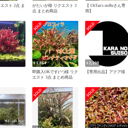
エスト 2点 ま
がたいが様 リクエスト 3
【 UhTan's stoReさん専
点 まとめ商品
用】
1,864
2,198
¥
¥
即購入OKです(^^)様 リク
【専用出品】アクア様
エスト 3点 まとめ商品