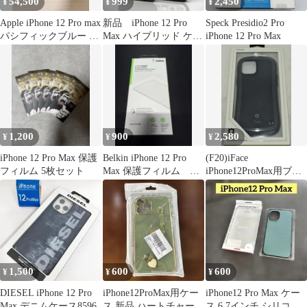
54,500
999
2,450
¥
¥
¥
Apple iPhone 12 Pro max
新品 iPhone 12 Pro
Speck Presidio2 Pro
パシフィックブルー 本
Max ハイブリッド ケー
iPhone 12 Pro Max
体
ス 360度保護
1,200
900
2,580
¥
¥
¥
iPhone 12 Pro Max 保護
Belkin iPhone 12 Pro
(F20)iFace
フィルム 5枚セット
Max 保護フィルム 未
iPhone12ProMax用ブラ
開封
ックケース
1,500
600
600
¥
¥
¥
DIESEL iPhone 12 Pro
iPhone12ProMax用ケー
iPhone12 Pro Max ケー
Max デニムケース8596
ス 新品 ハートチャーム
ス 6.7インチ シリコン