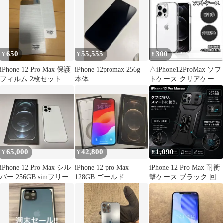
650
55,555
300
¥
¥
¥
iPhone 12 Pro Max 保護
iPhone 12promax 256g
△iPhone12ProMax ソフ
フィルム 2枚セット
本体
トケース クリアケース
レンズ保護
65,000
42,800
1,090
¥
¥
¥
iPhone 12 Pro Max シル
iPhone 12 pro Max
iPhone 12 Pro Max 耐衝
バー 256GB simフリー
128GB ゴールド
撃ケース ブラック 回転
K2172
スタンド付