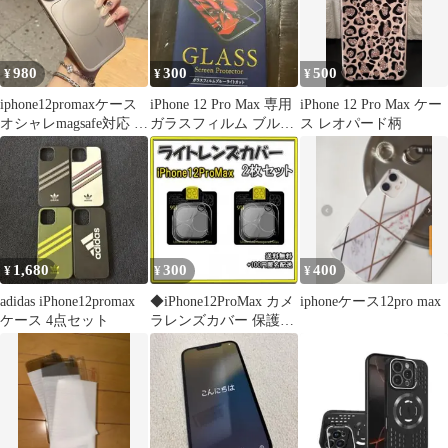
980
300
500
¥
¥
¥
iphone12promaxケース
iPhone 12 Pro Max 専用
iPhone 12 Pro Max ケー
オシャレmagsafe対応 レ
ガラスフィルム ブルー
ス レオパード柄
ンズ保護
ライトカット
1,680
300
400
¥
¥
¥
adidas iPhone12promax
◆iPhone12ProMax カメ
iphoneケース12pro max
ケース 4点セット
ラレンズカバー 保護フ
ィルム 2枚