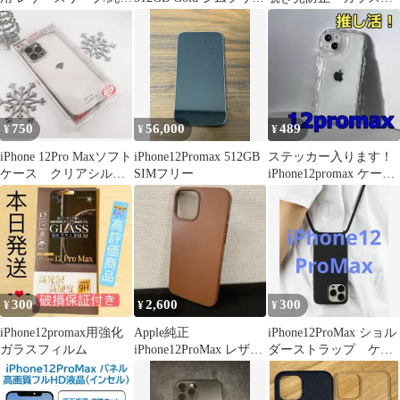
品
海外版
フィルム 防油脂
750
56,000
489
¥
¥
¥
iPhone 12Pro Maxソフト
iPhone12Promax 512GB
ステッカー入ります！
ケース クリアシルバ
SIMフリー
iPhone12promax ケース
ー
うねうね クリア
300
2,600
300
¥
¥
¥
iPhone12promax用強化
Apple純正
iPhone12ProMax ショル
ガラスフィルム
iPhone12ProMax レザー
ダーストラップ ケー
ケース MagSafe対応
ス ブラック