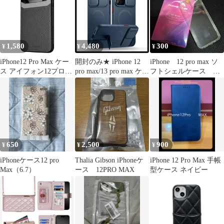
1,580
4,480
300
¥
¥
¥
iPhone12 Pro Max ケー
開封のみ★ iPhone 12
iPhone 12 pro max ソ
ス アイフォン12プロマ
pro max/13 pro max ケー
フトシェルケース ク
ックス ハイブリット ス
ス
リア
マート ケース
【Color】 ブラック
650
2,500
900
¥
¥
¥
iPhoneケース12 pro
Thalia Gibson iPhoneケ
iPhone 12 Pro Max 手帳
Max（6.7）
ース 12PRO MAX
型ケース ネイビー