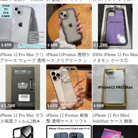
付き モスグリーン
グリーン
499
480
1,200
¥
¥
¥
iPhone 12 Pro Max クリ
iPhone12Promax 透明ケ
IIIIfit iPhone 12 Pro Max
アケース ウェーブ 透明
ース クリアケース シン
メタモン ケース①
プルケース 透黒明
1,500
600
900
¥
¥
¥
iPhone 12 Pro Max ガラ
iPhone 12 Promax 耐衝
[iPhone 12 Pro Max]
ス保護フィルム2枚➕カ
撃 透明ケース ソフトケ
SolidSuit ケース 耐衝擊
メラフィルム2枚
ース クリアケース
ケース