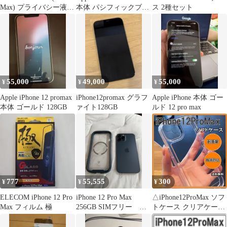
Max) プライバシー液晶
本体 パシフィックブル
ス 2種セット
保護フィルム+カメラフ
ー
ィルム 6.7インチ 覗き
見防止 強化ガラスフィ
ルム 2枚+2枚セット R6
39
55,000
49,000
55,000
¥
¥
¥
Apple iPhone 12 promax
iPhone12promax グラフ
Apple iPhone 本体 ゴー
本体 ゴールド 128GB
ァイト128GB
ルド 12 pro max
777
55,555
300
¥
¥
¥
ELECOM iPhone 12 Pro
iPhone 12 Pro Max
△iPhone12ProMax ソフ
Max フィルム 極
256GB SIMフリー パ
トケース クリアケース
シフィックブルー
レンズ保護 2