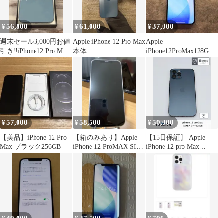
56,800
61,000
37,000
¥
¥
¥
週末セール3,000円お値
Apple iPhone 12 Pro Max
Apple
引き‼️iPhone12 Pro Max
本体
iPhone12ProMax128G本
512GB美品
体【背面割れ・動作異
常なし】
57,000
58,500
50,000
¥
¥
¥
【美品】iPhone 12 Pro
【箱のみあり】Apple
【15日保証】 Apple
Max ブラック256GB
iPhone 12 ProMAX SIM
iPhone 12 pro Max
フリー
128GB SIMフリー
A2410 バッテリー良
好 即発送 送料無料