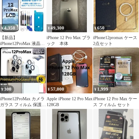
4,350
49,300
650
¥
¥
¥
【新品】
iPhone 12 Pro Max ブラ
iPhone12promax ケース
iPhone12ProMax 液晶
ック 本体
2点セット
（FHD）フロントパネ
ル 画面修理交換
300
57,000
1,999
¥
¥
¥
iPhone12ProMax カメラ
Apple iPhone 12 Pro Max
iPhone 12 Pro Max ケー
ガラス フィルム 保護
128GB
ス フィルム セット
12Pro Max