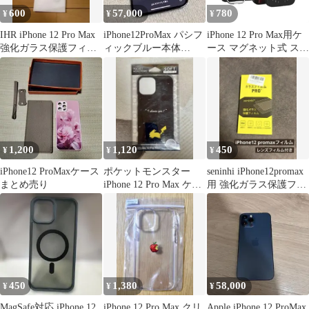
600
57,000
780
¥
¥
¥
IHR iPhone 12 Pro Max
iPhone12ProMax パシフ
iPhone 12 Pro Max用ケ
強化ガラス保護フィル
ィックブルー本体
ース マグネット式 スタ
ム３枚
256GB
ンド付き ブラック
1,200
1,120
450
¥
¥
¥
iPhone12 ProMaxケース
ポケットモンスター
seninhi iPhone12promax
まとめ売り
iPhone 12 Pro Max ケー
用 強化ガラス保護フィ
ス
ルム PRO+
450
1,380
58,000
¥
¥
¥
MagSafe対応 iPhone 12
iPhone 12 Pro Max クリ
Apple iPhone 12 ProMax