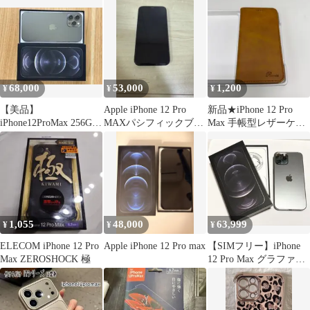
68,000
53,000
1,200
¥
¥
¥
【美品】
Apple iPhone 12 Pro
新品★iPhone 12 Pro
iPhone12ProMax 256GB
MAXパシフィックブル
Max 手帳型レザーケー
SIMフリー バッテリ
ー 本体
ス ライトブラウン
91%
1,055
48,000
63,999
¥
¥
¥
ELECOM iPhone 12 Pro
Apple iPhone 12 Pro max
【SIMフリー】iPhone
Max ZEROSHOCK 極
12 Pro Max グラファイ
ト 128GB