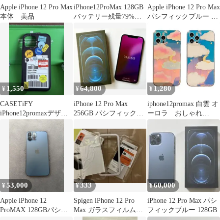
Apple iPhone 12 Pro Max
iPhone12ProMax 128GB
Apple iPhone 12 Pro Max
本体 美品
バッテリー残量79%
パシフィックブルー 本
SIMフリー
体
1,550
64,800
1,280
¥
¥
¥
CASETiFY
iPhone 12 Pro Max
iphone12promax 白雲 オ
iPhone12promaxデザイ
256GB パシフィックブ
ーロラ おしゃれ
ン
ルー SIMフリー
iphone ケース
53,000
333
60,000
¥
¥
¥
Apple iPhone 12
Spigen iPhone 12 Pro
iPhone 12 Pro Max パシ
ProMAX 128GBパシフ
Max ガラスフィルム 1
フィックブルー 128GB
ィックブルー本体
枚のみ