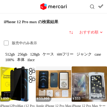
iPhone 12 Pro max の検索結果
並び替え
販売中のみ表示
ケース
simフリー
ジャンク
512gb
256gb
128gb
case
本体
100%
iface
899
53,000
555
¥
¥
¥
iPhone12ProMax (12 Pro
Apple iPhone 12 Pro Max
iPhone 12 Pro Max ケー