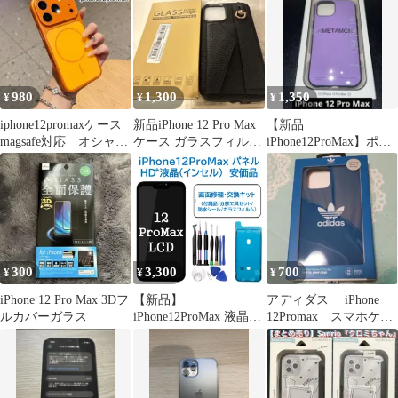
980
1,300
1,350
¥
¥
¥
iphone12promaxケース
新品iPhone 12 Pro Max
【新品
magsafe対応 オシャレ
ケース ガラスフィルム
iPhone12ProMax】ポケ
レンズ保護
セット
ットモンスタースマホ
ケース メタモン
300
3,300
700
¥
¥
¥
iPhone 12 Pro Max 3Dフ
【新品】
アディダス iPhone
ルカバーガラス
iPhone12ProMax 液晶
12Promax スマホケー
（HD+）フロントパネ
ス ロゴ
ル 画面修理交換 工具付