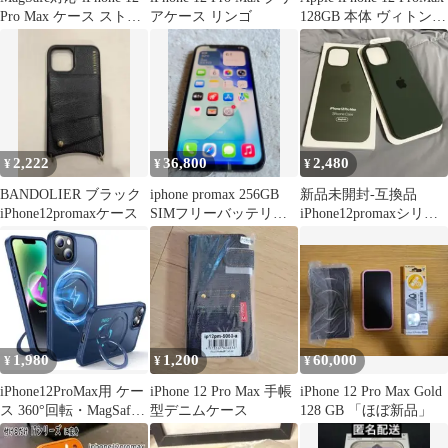
Pro Max ケース ストー
アケース リンゴ
128GB 本体 ヴィトン
ムブルー
ケース
2,222
36,800
2,480
¥
¥
¥
BANDOLIER ブラック
iphone promax 256GB
新品未開封-互換品
iPhone12promaxケース
SIMフリーバッテリー
iPhone12promaxシリコ
100％背面小ヒビ
ンケースMagSafe対応
1,980
1,200
60,000
¥
¥
¥
iPhone12ProMax用 ケー
iPhone 12 Pro Max 手帳
iPhone 12 Pro Max Gold
ス 360°回転・MagSafe
型デニムケース
128 GB 「ほぼ新品」
対応