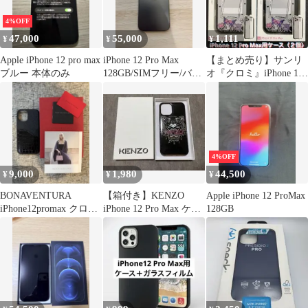
4%OFF
47,000
55,000
1,111
¥
¥
¥
Apple iPhone 12 pro max
iPhone 12 Pro Max
【まとめ売り】サンリ
ブルー 本体のみ
128GB/SIMフリー/バッ
オ『クロミ』iPhone 12
テリー100%
Pro Max 用ケース２個
4%OFF
9,000
1,980
44,500
¥
¥
¥
BONAVENTURA
【箱付き】KENZO
Apple iPhone 12 ProMax
iPhone12promax クロコ
iPhone 12 Pro Max ケー
128GB
ケース
ス タイガー