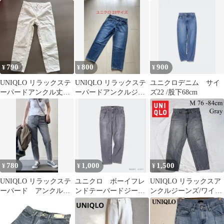
OFF WHITE
ツ コットン イージ
ーパンツ L
790
800
900
¥
¥
¥
UNIQLO リラックステ
UNIQLO リラックステ
ユニクロデニム サイ
ーパードアンクル丈ジ
ーパードアンクルジー
ズ22 /股下68cm
ーンズ 25 デニム
ンズブルー 23 ユニクロ
デニム
780
1,000
1,500
¥
¥
¥
UNIQLO リラックステ
ユニクロ ボーイフレ
UNIQLO リラックスア
ーパード アンクルジ
ンドテーパードジーン
ンクルジーンズ/ワイド
ーンズ デニム グレ
ズ（アンクル丈）
フィット（男女兼用）
ー 23
UNIQLO
グレー