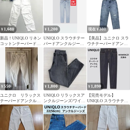
1,680
1,200
300
¥
¥
現在 ¥
新品！UNIQLO リネン
UNIQLO スラウチテー
【美品】ユニクロ スラ
コットンテーパードパ
パードアンクルジーン
ウチテーパードアンク
ンツ（丈標準63～
ズ（リラックステーパ
ルジーンズ ダメージ 25
65cm）M
ード・丈標準）
550
1,800
1,890
¥
¥
¥
ユニクロ リラックス
UNIQLO リラックスア
【完売モデル】
テーパードアンクルジ
ンクルジーンズ/ワイド
UNIQLO スラウチテー
ーンズ オフホワイ
フィット/丈長め S
パー ドアンクルジーン
ト 24インチ
ズ 21ネイビー