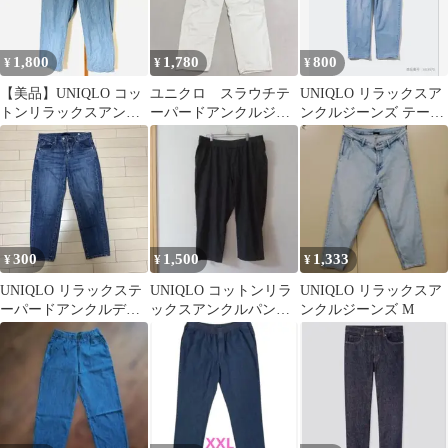
1,800
1,780
800
¥
¥
¥
【美品】UNIQLO コッ
ユニクロ スラウチテ
UNIQLO リラックスア
トンリラックスアンク
ーパードアンクルジー
ンクルジーンズ テーパ
ルパンツ XL ブルー
ンズ ホワイトデニム
ード ブルー ユニセック
アンクル丈
パンツ W25（M）
ス
300
1,500
1,333
¥
¥
¥
UNIQLO リラックステ
UNIQLO コットンリラ
UNIQLO リラックスア
ーパードアンクルデニ
ックスアンクルパン
ンクルジーンズ M
ム 23
ツ 3XLサイズ