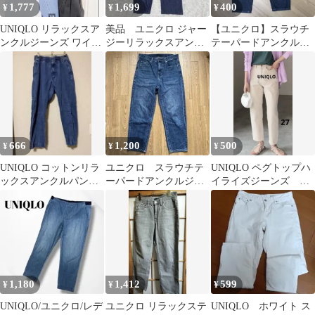
1,777
1,699
400
¥
¥
¥
UNIQLO リラックスア
美品 ユニクロ ジャー
【ユニクロ】スラウチ
ンクルジーンズ ワイド
ジーリラックスアンク
テーパードアンクルジ
フィット 紐なし
ルパンツ（デニム） M
ーンズ
インディゴ
666
1,200
500
¥
¥
¥
UNIQLO コットンリラ
ユニクロ スラウチテ
UNIQLO ペグトップハ
ックスアンクルパンツ
ーパードアンクルジー
イライズジーンズ ア
(デニム) Sサイズ
ンズ リラックステーパ
イボリー ホワイトデ
ード デニム
ニムパンツ
1,180
1,412
599
¥
¥
¥
UNIQLO/ユニクロ/レデ
ユニクロ リラックステ
UNIQLO ホワイト ス