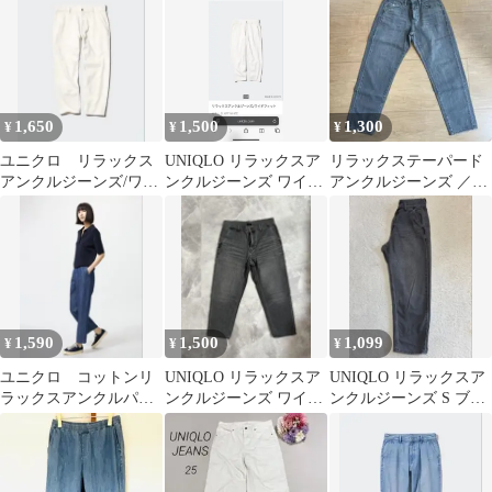
M
1,650
1,500
1,300
¥
¥
¥
ユニクロ リラックス
UNIQLO リラックスア
リラックステーパード
アンクルジーンズ/ワイ
ンクルジーンズ ワイド
アンクルジーンズ ／
ドフィット 白ジーン
フィット
UNIQLO
ズ
1,590
1,500
1,099
¥
¥
¥
ユニクロ コットンリ
UNIQLO リラックスア
UNIQLO リラックスア
ラックスアンクルパン
ンクルジーンズ ワイド
ンクルジーンズ S ブラ
ツ ブルー Mサイズ
フィット グレー
ック 綿100% デニムパ
ンツ