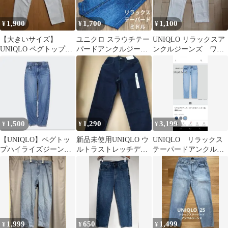
1,900
1,700
1,100
¥
¥
¥
【大きいサイズ】
ユニクロ スラウチテー
UNIQLO リラックスア
UNIQLO ペグトップハ
パードアンクルジーン
ンクルジーンズ ワイ
イライズジーンズ 36
ズ リラックステーパー
ド Sサイズ
91.5cm
ドデニムパンツ
1,500
1,290
3,199
¥
¥
¥
【UNIQLO】ペグトッ
新品未使用UNIQLO ウ
UNIQLO リラックス
プハイライズジーンズ
ルトラストレッチデニ
テーパードアンクルジ
（丈長め74cm）
ム リラックスパンツ
ーンズ サイズ25
150
1,999
650
1,499
¥
¥
¥