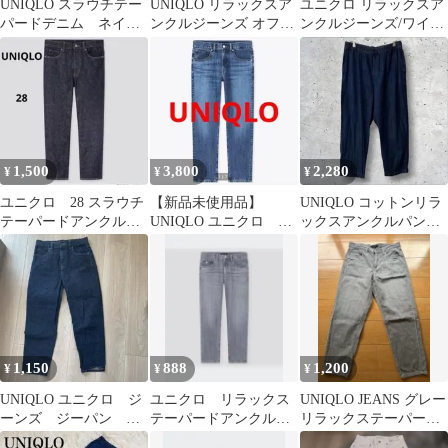
UNIQLO スラウチテー
UNIQLO リラックスア
ユニクロ リラックスア
パードデニム ネイビ
ンクルジーンズ オフホ
ンクルジーンズ/ワイド
ー23インチ
ワイト Sサイズ
フィット Sサイズ 新品
未使用
1,500
3,800
2,280
¥
¥
¥
ユニクロ 28 スラウチ
【新品未使用品】
UNIQLO コットンリラ
テーパードアンクルジ
UNIQLO ユニクロ リ
ックスアンクルパンツ
ーンズ リラックステ
ラックステーパードア
イージーパンツ L ネイ
ーパード
ンクルジーンズ
ビー
1,150
888
1,200
¥
¥
¥
UNIQLO ユニクロ ジ
ユニクロ リラックス
UNIQLO JEANS グレー
ーンズ ジーパン ス
テーパードアンクルジ
リラックステーパード
ラウチテーパードアン
ーンズ
アンクルジーンズ