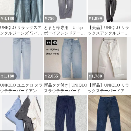
3,180
750
1,899
¥
¥
¥
UNIQLO リラックスア
とまと様専用 Uniqo
【美品】UNIQLO リラ
ンクルジーンズ ワイド
ボーイフレンドテーパ
ックスアンクルジーン
フィット ポケット付き
ードジーンズ アンクル
ズ ワイドフィット デニ
シンプル
丈
ム L
1,180
2,055
1,780
¥
¥
¥
UNIQLO ユニクロ スラ
新品タグ付き│UNIQLO
【新品】UNIQLO リラ
ウチテーパードアンク
スラウチテーパードア
ックステーパードアン
ルジーンズ リラックス
ンクルジーンズ
クルジーンズ/ホワイ
24
22(56cm)
ト/24