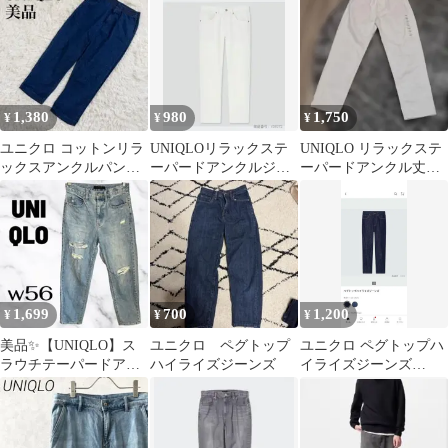
クルジーンズ
《26》
1,380
980
1,750
¥
¥
¥
ユニクロ コットンリラ
UNIQLOリラックステ
UNIQLO リラックステ
ックスアンクルパンツ
ーパードアンクルジー
ーパードアンクル丈ジ
デニム カジュアル ブル
ンズ
ーンズ 25 デニム新品
ー Y53
タグ付き
1,699
700
1,200
¥
¥
¥
美品✨【UNIQLO】ス
ユニクロ ペグトップ
ユニクロ ペグトップハ
ラウチテーパードアン
ハイライズジーンズ
イライズジーンズ
クルジーンズ リラッ
23(58.5)
クステーパード