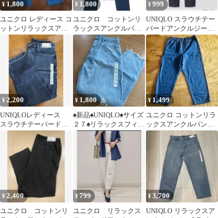
1,800
1,800
999
¥
¥
¥
ユニクロ レディース コ
ユニクロ コットンリ
UNIQLO スラウチテー
ットンリラックスアン
ラックスアンクルパン
パードアンクルジーン
クルパンツ M
ツ メンズ XXLサイ
ズ 24
ズ
2,200
1,800
1,499
¥
¥
¥
UNIQLOレディース
♠️新品♠️UNIQLO♠️サイズ
ユニクロ コットンリラ
スラウチテーパードア
２７♠️リラックスフィッ
ックスアンクルパンツ
ンクルジーンズ
トアンクルジーンズ♠️
XL ブルー イージーパ
ンツ
2,400
799
3,700
¥
¥
¥
ユニクロ コットンリ
ユニクロ リラックス
UNIQLO リラックスア