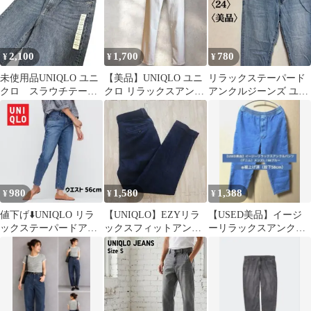
2,100
1,700
780
¥
¥
¥
未使用品UNIQLO ユニ
【美品】UNIQLO ユニ
リラックステーパード
クロ スラウチテーパ
クロ リラックスアンク
アンクルジーンズ ユニ
ードアンクルジーンズ
ルジーンズS 2024SS
クロ UNIQLO デニム
パンツ
980
1,580
1,388
¥
¥
¥
値下げ⬇️UNIQLO リラ
【UNIQLO】EZYリラ
【USED美品】イージ
ックステーパードアン
ックスフィットアンク
ーリラックスアンクル
クルジーンズ
ルパンツ デニム メンズ
パンツ（デニム）2022
S
モデル