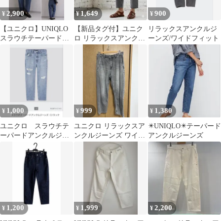
2,900
1,649
900
¥
¥
¥
【ユニクロ】UNIQLO
【新品タグ付】ユニク
リラックスアンクルジ
スラウチテーパードア
ロ リラックスアンクル
ーンズ/ワイドフィット
ンクル ジーンズ デニム
ジーンズ S 06グレー デ
22サイズ
ニム
1,000
999
1,380
¥
¥
¥
ユニクロ スラウチテ
ユニクロ リラックスア
✴️UNIQLO✴️テーパード
ーパードアンクルジー
ンクルジーンズ ワイド
アンクルジーンズ
ンズ（リラックステー
フィット Sサイズ
パード）23
1,200
1,999
2,200
¥
¥
¥