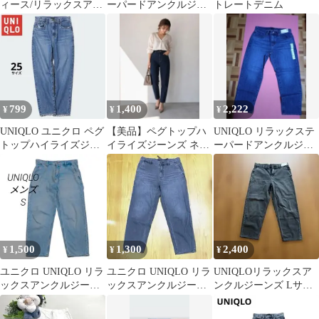
ィース/リラックスアン
ーパードアンクルジー
トレートデニム
クルジーンズ/ウエスト
ンズ 24 グレー
ゴム
799
1,400
2,222
¥
¥
¥
UNIQLO ユニクロ ペグ
【美品】ペグトップハ
UNIQLO リラックステ
トップハイライズジー
イライズジーンズ ネイ
ーパードアンクルジー
ンズ（丈標準68cm）
ビー Sサイズ
ンズ 28(71cm) ブルー
【25】
1,500
1,300
2,400
¥
¥
¥
ユニクロ UNIQLO リラ
ユニクロ UNIQLO リラ
UNIQLOリラックスア
ックスアンクルジーン
ックスアンクルジーン
ンクルジーンズ Lサイ
ズ ワイドフィット S 男
ズ/ワイドフィット Mサ
ス新品
女兼用
イズ