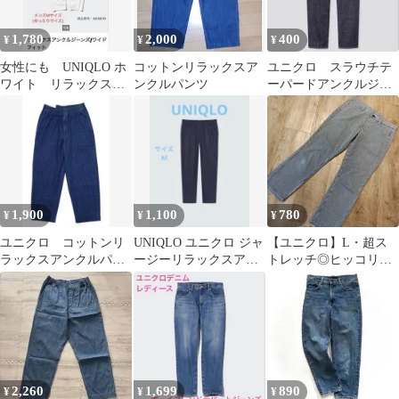
1,780
2,000
400
¥
¥
¥
女性にも UNIQLO ホ
コットンリラックスア
ユニクロ スラウチテ
ワイト リラックスア
ンクルパンツ
ーパードアンクルジー
ンクルジーンズ ワイ
ンズ リラックスフィ
ドフィット
ット 56cm 22
1,900
1,100
780
¥
¥
¥
ユニクロ コットンリ
UNIQLO ユニクロ ジャ
【ユニクロ】L・超ス
ラックスアンクルパン
ージーリラックスアン
トレッチ◎ヒッコリー
ツ XS ブルー 裾直
クルパンツ M
リラックスアンクルパ
し済 未使用
ンツ美品
2,260
1,699
890
¥
¥
¥