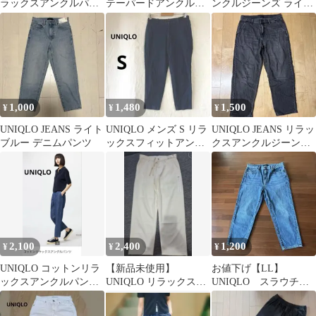
ラックスアンクルパン
テーパードアンクルジ
ンクルジーンズ ライト
ツXXL
ーンズ サイズ25 ホワ
ブルー M
イト
1,000
1,480
1,500
¥
¥
¥
UNIQLO JEANS ライト
UNIQLO メンズ S リラ
UNIQLO JEANS リラッ
ブルー デニムパンツ
ックスフィットアンク
クスアンクルジーン
ルパンツ ストレッチデ
ズ Lサイズ
ニム
2,100
2,400
1,200
¥
¥
¥
UNIQLO コットンリラ
【新品未使用】
お値下げ【LL】
ックスアンクルパンツ
UNIQLO リラックスア
UNIQLO スラウチテ
XLサイズ
ンクルジーンズ オフホ
ーパードアンクルジー
ワイト S
ンズ