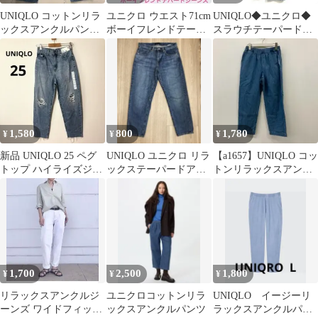
UNIQLO コットンリラ
ユニクロ ウエスト71cm
UNIQLO◆ユニクロ◆
ックスアンクルパンツ
ボーイフレンドテーパ
スラウチテーパードア
M
ードジーンズ
ンクルジーンズ デニ
ム
1,580
800
1,780
¥
¥
¥
新品 UNIQLO 25 ペグ
UNIQLO ユニクロ リラ
【a1657】UNIQLO コッ
トップ ハイライズジー
ックステーパードアン
トンリラックスアンク
ンズ ダメージ アンクル
クルジーンズ 26インチ
ルパンツ M ウエストゴ
丈
ム
1,700
2,500
1,800
¥
¥
¥
リラックスアンクルジ
ユニクロコットンリラ
UNIQLO イージーリ
ーンズ ワイドフィット
ックスアンクルパンツ
ラックスアンクルパン