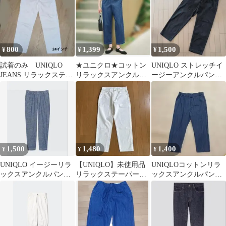
800
1,399
1,500
¥
¥
¥
試着のみ UNIQLO
★ユニクロ★コットン
UNIQLO ストレッチイ
JEANS リラックステー
リラックスアンクルパ
ージーアンクルパンツ
パードアンクルジーン
ンツ
ブラックデニム【Mサ
ズ 24
イズ】
1,500
1,480
1,400
¥
¥
¥
UNIQLO イージーリラ
【UNIQLO】未使用品
UNIQLOコットンリラ
ックスアンクルパンツ
リラックステーパード
ックスアンクルパンツ
男女兼用 S
アンクルジーンズ
Size81〜87
26（66cm）