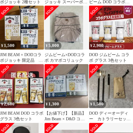
ボジョッキ 2種セット
ジョッキ スーパーポッ
ビーム DOD コラボジ
プス オカレモン等セ
ョッキ 全2種ペアセッ
ット
ト ゴールド＆ブルー 保
管品（ma）
1,500
5,000
2,900
¥
¥
¥
JIM BEAM × DODコラ
ジムビーム×DODコラ
DOD ジムビーム コラ
ボジョッキ 限定品 2
ボ カマボコリュック
ボ グラス 3色セット
種3点
2,600
1,300
1,500
¥
¥
¥
JIM BEAM DOD コラボ
【お値下げ】【新品】
DOD ディーオーディ
グラス 3色セット
Jim Beam × D&D コラ
ー カトラリーセッ
ボジョッキ 全2種
ト ジムビーム 箸
キャンプグッズ