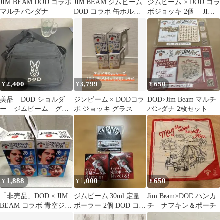
JIM BEAM DOD コラボ
JIM BEAM ジムビーム
ジムビーム × DOD コラ
マルチパンダナ
DOD コラボ 缶ホルダ
ボジョッキ 2個 JIM
ー 全4種セット
BEAM
2,400
3,799
650
¥
¥
¥
美品 DOD ショルダ
ジンビーム × DODコラ
DOD×Jim Beam マルチ
ー ジムビーム グラ
ボ ジョッキ グラス
バンダナ 2枚セット
ス
1,888
1,000
650
¥
¥
¥
「非売品」DOD × JIM
ジムビーム 30ml 定量
Jim Beam×DOD ハンカ
BEAM コラボ 青空ジョ
ポーラー 2個 DOD コー
チ ナフキン＆ポーチ
ッキーズ ブルー2セッ
スター 2枚セットブラ