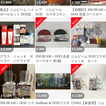
1,800
1,699
700
¥
¥
¥
新品】ジムビーム ハイ
レア ジムビーム
【未開封】JIM BEAM ×
ボールセット DOD定量
DOD カマボコテン
DOD 合皮コースター
ポーラー＆オリジナル
ト 未開封
と コインケース セット
ジョッキ2個
2,400
380
1,890
¥
¥
¥
グラス ジョッキ ポ
JIM BEAM × DOD 合皮
ジムビーム DODコラボ
ーラー バドワイザ
コースター 赤2枚、黒2
ジョッキ セット
ー DOD ジムビーム
枚セット
陸 おまとめ
1,500
3,000
2,500
¥
¥
¥
JIM BEAM × DOD コラ
JimBeam & DODコラボ
◎S063【未使用】ジム