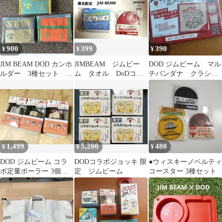
900
399
390
¥
¥
¥
JIM BEAM DOD カンホ
JIMBEAM ジムビー
DOD ジムビーム マル
ルダー 3種セット ジ
ム タオル DoDコラ
チバンダナ クラシッ
ムビーム ディーオー
ボコースター ノベ
クアメリカ jimbeam
ディー
ルティ
1,499
5,200
480
¥
¥
¥
DOD ジムビーム コラ
DODコラボジョッキ 限
●ウィスキーノベルティ
ボ定量ポーラー 3個セ
定 ジムビーム
コースター 3種セット
ット ソラノシタハイボ
ーラー