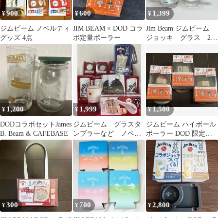
900
600
1,399
¥
¥
¥
ジムビーム ノベルティ
JIM BEAM × DOD コラ
Jim Beam ジムビーム
グッズ 4点
ボ定量ポーラー
ジョッキ グラス 2種
セット
1,200
1,999
1,500
¥
¥
¥
DODコラボセットJames
ジムビーム グラスタ
ジムビーム ハイボール
B. Beam & CAFEBASE
ンブラーなど ノベル
ポーラー DOD 限定コ
ティセット
ラボモデル全3種セット
300
700
2,800
¥
¥
¥