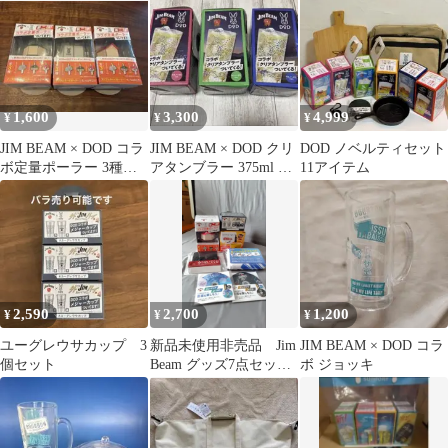
ト
ック
1,600
3,300
4,999
¥
¥
¥
JIM BEAM × DOD コラ
JIM BEAM × DOD クリ
DOD ノベルティセット
ボ定量ポーラー 3種セ
アタンブラー 375ml 3
11アイテム
ット
色セット
2,590
2,700
1,200
¥
¥
¥
ユーグレウサカップ 3
新品未使用非売品 Jim
JIM BEAM × DOD コラ
個セット
Beam グッズ7点セッ
ボ ジョッキ
ト！コレクターアイテ
ム