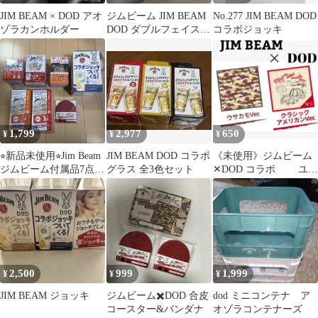
JIM BEAM × DOD アオ
ジムビーム JIM BEAM
No.277 JIM BEAM DOD
ゾラカンホルダー
DOD ダブルフェイス
コラボジョッキ
コラボグラス 3色セッ
ト
1,799
2,977
650
¥
¥
¥
⭐︎新品未使用⭐︎Jim Beam
JIM BEAM DOD コラボ
《未使用》ジムビーム
ジムビーム付属品7点セ
グラス 全3色セット
✕DOD コラボ ユー
ット
グレウサバンダナ 2枚
2,500
999
1,999
¥
¥
¥
JIM BEAM ジョッキ
ジムビーム✖️DOD 合皮
dod ミニコンテナ ア
コースター&バンダナ
オゾラコンテナーズ