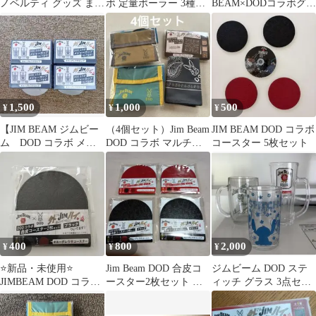
ノベルティ グッズ まと
ボ 定量ポーラー 3種セ
BEAM×DODコラボグラ
め売り
ット
ス JIM BEAM グラス
1,500
1,000
500
¥
¥
¥
【JIM BEAM ジムビー
（4個セット）Jim Beam
JIM BEAM DOD コラボ
ム DOD コラボ メジ
DOD コラボ マルチバ
コースター 5枚セット
ャーカップ 4個セッ
ンダナ 缶ホルダーポー
ト】
チ
400
800
2,000
¥
¥
¥
⭐️新品・未使用⭐️
Jim Beam DOD 合皮コ
ジムビーム DOD ステ
JIMBEAM DOD コラボ
ースター2枚セット ユ
ィッチ グラス 3点セッ
コースターブラック2枚
ーグレウサコースター
ト
セット