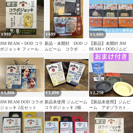
999
699
1,666
¥
¥
¥
JIM BEAM × DOD コラ
新品・未開封 DOD ジ
【新品】未開封 JIM
ボジョッキ フィールド
ムビーム コラボ マ
BEAM × DODジムビー
キャンプver.
ルチバンダナ 付録
ム ディーオーディー
1,800
1,890
2,250
¥
¥
¥
JIM BEAM DOD コラボ
新品未使用 ジムビーム
【新品未使用】ジムビ
ジョッキ 2点セット
コラボジョッキ 2個セ
ーム アオゾラカトラ
ット 全2種
リーセット DOD ス
テンレス 非売品