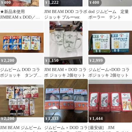
400
1,222
400
¥
¥
¥
★新品未使用
JIM BEAM DOD コラボ
dod ジムビーム 定量
JIMBEAM x DOD／コ
ジョッキ ブルーver.
ポーラー テント
ラボシリコーン おつま
み小皿
2,200
1,150
2,999
¥
¥
¥
ジムビーム DOD コラ
JIM BEAM × DOD コラ
ジムビーム×DOD コラ
ボジョッキ タンブラ
ボ ジョッキ 2個セット
ボジョッキ 2個セット
ー 販促品 6種８点
2,200
1,333
1,444
¥
¥
¥
JIM BEAM ジムビーム
ジムビーム × DOD コラ
[最安値] JIM