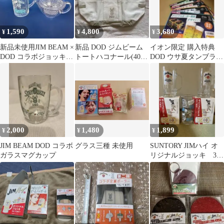
1,590
4,800
3,680
¥
¥
¥
新品未使用JIM BEAM ×
新品 DOD ジムビーム
イオン限定 購入特典
DOD コラボジョッキ
トートハコナール(40)
DOD ウサ夏タンブラー
used1人用急須
ナチュラル
全4種×2 等 計10点 未開
封
2,000
1,480
1,899
¥
¥
¥
JIM BEAM DOD コラボ
グラス三種 未使用
SUNTORY JIMハイ オ
ガラスマグカップ
リジナルジョッキ 3個
セット