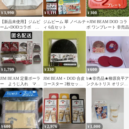
3,990
1,111
300
¥
¥
¥
【新品未使用】ジムビ
ジムビーム 翠 ノベルテ
⭐️JIM BEAM DOD コラ
ーム×DODコラボ ト
ィ 6点セット
ボ ワンプレート 非売品
ートハコナール(40)
1,799
330
600
¥
¥
¥
JIM BEAM 定量ポーラ
JIM BEAM × DOD 合皮
b★非売品★柳原良平ア
ー ようじ入れ マド
コースター 2枚セット
ンクルトリス オリジナ
ラー コインケース
ブラック
ル ブリキ コースター2
ジムビーム
枚他4点
600
2,976
1,000
¥
¥
¥