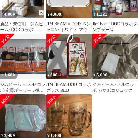
4,000
4,800
1,222
¥
¥
¥
新品・未使用 ジムビ
JIM BEAM × DOD ペシ
Jim Beam DODコラボタ
ーム×DODコラボ ト
ャコン ホワイト アウト
ンブラー等
ートハコナール(40)
ドアテーブル
1,680
800
5,000
¥
¥
¥
ジムビーム × DOD コラ
JIM BEAM DOD コラボ
ジムビーム×DODコラ
ボ 定量ポーラー 3種セ
グラス RED
ボ カマボコリュック
ット
3,499
1,400
¥
¥