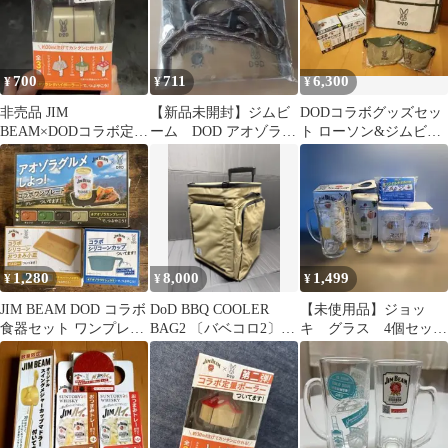
700
711
6,300
¥
¥
¥
非売品 JIM
【新品未開封】ジムビ
DODコラボグッズセッ
BEAM×DODコラボ定量
ーム DOD アオゾラカ
ト ローソン&ジムビー
ポーラー カマボコテ
ンホルダー ポーチ
ム ジョッキ サコッシュ
ントver
バッグ
1,280
8,000
1,499
¥
¥
¥
JIM BEAM DOD コラボ
DoD BBQ COOLER
【未使用品】ジョッ
食器セット ワンプレー
BAG2 〔バベコロ2〕
キ グラス 4個セット
ト 小皿 シリコーンカッ
JIMBEAM （タン）
オリジナルタオル付き
プ