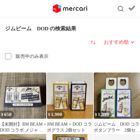
ジムビーム DOD の検索結果
並び替え
販売中のみ表示
650
1,900
1,399
¥
¥
¥
【未開封】JIM BEAM ×
JIM BEAM × DOD コラ
ジムビーム DOD コラ
DOD コラボ メジャー
ボグラス 2個セット
ボタンブラー 2個セッ
カップ
ト お値下げ