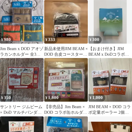
980
333
300
¥
¥
¥
Jim Beam x DOD アオゾ
新品未使用JIM BEAM ×
【おまけ付き】JIM
ラカンホルダー 全3種
DOD 合皮コースター
BEAM x DoDコラボ
セット
ブラック2枚入り
缶ホルダー グリーン
350
1,800
1,000
¥
¥
¥
サントリー ジムビーム
【非売品】Jim Beam ×
JIM BEAM × DOD コラ
× DoD マルチバンダナ
DOD コラボ缶ホルダー
ボ定量ポーラー 2個セ
ユーグレウサバンダナ
春・夏・秋 3種セット
ット