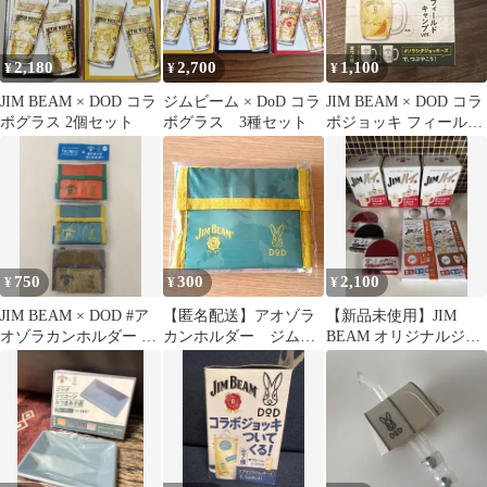
2,180
2,700
1,100
¥
¥
¥
JIM BEAM × DOD コラ
ジムビーム × DoD コラ
JIM BEAM × DOD コラ
ボグラス 2個セット
ボグラス 3種セット
ボジョッキ フィールド
キャンプver.
750
300
2,100
¥
¥
¥
JIM BEAM × DOD #ア
【匿名配送】アオゾラ
【新品未使用】JIM
オゾラカンホルダー 全
カンホルダー ジムビ
BEAM オリジナルジョ
3種セット
ーム×DOD
ッキ おつまみトレー セ
ット