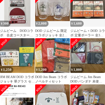
300
2,000
1,680
¥
¥
¥
ジムビーム DODコラ
DOD ジムビーム 限定
ジムビーム × DOD コラ
ボ 合皮コースター 2
コラボジョッキ 全2種
ボ 定量ポーラー 全3種
枚セット 赤黒 セッ
箱付
コンプリート
ト
1,250
1,200
1,000
¥
¥
¥
JIM BEAM DOD コラボ
DOD Jim Beam コラボ
ジムビーム Jim Beam
ジョッキ 翠グラス セッ
ノベルティセット
DOD バンダナ 未使
ト
用 全4種セット