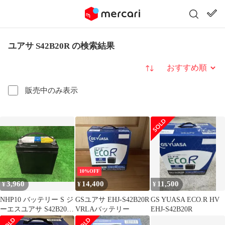
ユアサ S42B20R の検索結果
並び替え
販売中のみ表示
10%OFF
3,960
14,400
11,500
¥
¥
¥
NHP10 バッテリー S ジ
GSユアサ EHJ-S42B20R
GS YUASA ECO.R HV
ーエスユアサ S42B20R
VRLAバッテリー
EHJ-S42B20R
209