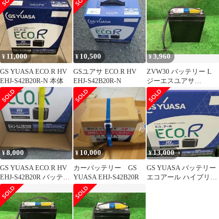
11,000
10,500
3,960
¥
¥
¥
GS YUASA ECO.R HV
GSユアサ ECO.R HV
ZVW30 バッテリー L
EHJ-S42B20R-N 本体
EHJ-S42B20R-N
ジーエスユアサ
S42B20R
8,000
10,000
13,000
¥
¥
¥
GS YUASA ECO.R HV
カーバッテリー GS
GS YUASA バッテリー
EHJ-S42B20R バッテリ
YUASA EHJ-S42B20R
エコアール ハイブリッ
ー
ド S42B20R